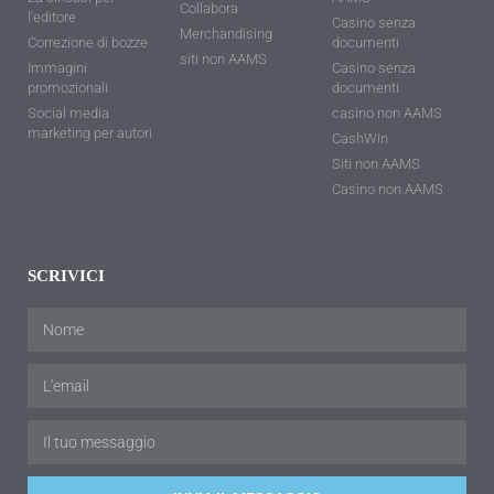
Collabora
l'editore
Casino senza
Merchandising
Correzione di bozze
documenti
siti non AAMS
Immagini
Casino senza
promozionali
documenti
Social media
casino non AAMS
marketing per autori
CashWin
Siti non AAMS
Casino non AAMS
SCRIVICI