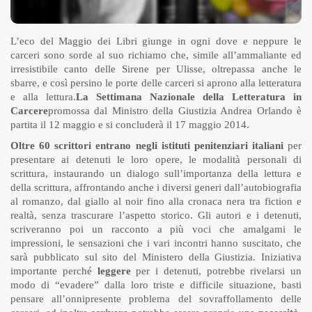
L’eco del
Maggio dei Libri
giunge in ogni dove e neppure le
carceri sono sorde al suo richiamo che, simile all’ammaliante ed
irresistibile canto delle Sirene per Ulisse, oltrepassa anche le
sbarre, e così persino le porte delle carceri si aprono alla letteratura
e alla lettura.
La Settimana Nazionale della
Letteratura in
Carcere
promossa dal Ministro della Giustizia Andrea Orlando è
partita il 12 maggio e si concluderà il 17 maggio 2014.
Oltre 60 scrittori entrano negli istituti penitenziari italiani
per
presentare ai detenuti le loro opere, le modalità personali di
scrittura, instaurando un dialogo sull’importanza della lettura e
della scrittura, affrontando anche i diversi generi dall’autobiografia
al romanzo, dal giallo al noir fino alla cronaca nera tra fiction e
realtà, senza trascurare l’aspetto storico. Gli autori e i detenuti,
scriveranno poi un racconto a più voci che amalgami le
impressioni, le sensazioni che i vari incontri hanno suscitato, che
sarà pubblicato sul sito del Ministero della Giustizia. Iniziativa
importante perché
leggere
per i detenuti, potrebbe rivelarsi un
modo di “evadere” dalla loro triste e difficile situazione, basti
pensare all’onnipresente problema del sovraffollamento delle