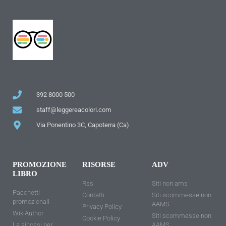
392 8000 500
staff@leggereacolori.com
Via Ponentino 3C, Capoterra (Ca)
PROMOZIONE
RISORSE
ADV
LIBRO
Rss
Siti non ams
Pacchetti
Contatti
Siti scommesse non
promozionali
AAMS
Privacy Policy
WikiAuthor
Siti scommesse non
Cookie Policy
La sinossi per
AAMS