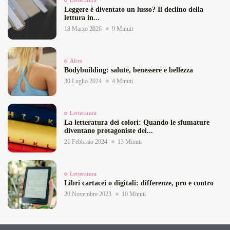
Letteratura
Leggere è diventato un lusso? Il declino della
lettura in...
18 Marzo 2026
9 Minuti
Altro
Bodybuilding: salute, benessere e bellezza
30 Luglio 2024
4 Minuti
Letteratura
La letteratura dei colori: Quando le sfumature
diventano protagoniste dei...
21 Febbraio 2024
13 Minuti
Letteratura
Libri cartacei o digitali: differenze, pro e contro
20 Novembre 2023
10 Minuti