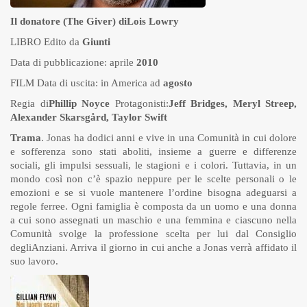
Il donatore (
The Giver
)
di
Lois Lowry
LIBRO Edito da
Giunti
Data di pubblicazione: aprile
2010
FILM Data di uscita: in America ad
agosto
Regia di
Phillip Noyce
Protagonisti:
Jeff Bridges, Meryl Streep,
Alexander Skarsgård, Taylor Swift
Trama
. Jonas ha dodici anni e vive in una Comunità in cui dolore
e sofferenza sono stati aboliti, insieme a guerre e differenze
sociali, gli impulsi sessuali, le stagioni e i colori. Tuttavia, in un
mondo così non c’è spazio neppure per le scelte personali o le
emozioni e se si vuole mantenere l’ordine bisogna adeguarsi a
regole ferree. Ogni famiglia è composta da un uomo e una donna
a cui sono assegnati un maschio e una femmina e ciascuno nella
Comunità svolge la professione scelta per lui dal Consiglio
degliAnziani. Arriva il giorno in cui anche a Jonas verrà affidato il
suo lavoro.