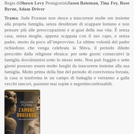
Regia di
Shawn Levy
Protagonisti
Jason Bateman, Tina Fey, Rose
Byrne, Adam Driver
Trama
. Jude Foxman non riesce a trascorrere molte ore insieme
alla propria famiglia, senza desiderare di scappare lontano e non
pensare più alle preoccupazioni e ai guai della sua vita. È senza
casa, senza moglie, appena scappata con il suo capo, e senza
padre, morto da poco all’improvviso. Le ultime volontà del padre
richiedono che venga celebrata la Shiva, il periodo dilutto
prescritto dalla religione ebraica: per sette giorni consecutivi la
famiglia dovràriunirsi sotto lo stesso tetto. Non può fuggire e sette
giorni possono essere molto lunghi da trascorrere insieme alla sua
famiglia. Molto prima della fine del periodo di convivenza forzata,
la casa si trasforma in un campo di battaglia e verranno a galla
vecchi rancori, passioni mai sopite e segretiinconfessabili.