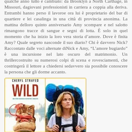
qualche anno tutto è cambiato: da Brooklyn a North Carthage, in
Missouri, dagiovani professionisti in carriera a coppia alla deriva.
Entrambi hanno perso il lavoroe ora lui è proprietario del bar di
quartiere e lei casalinga in una città di provincia anonima. La
mattina delloro quinto anniversario Amy scompare e nel salotto
rimangono tracce di sangue e segni di lotta. È solo in quel
momento che ha inizio la loro vera storia d’amore. Dove è finita
Amy? Quale segreto nasconde il suo diario? Chi è davvero Nick?
Raccontato dalle voci alternate diNick e Amy, “L’amore bugiardo”
è una incursione nel lato oscuro del matrimonio. Un
thrillercostruito su numerosi colpi di scena e rovesciamenti, che
costringerà il lettore a chiedersi sedavvero sia possibile conoscere
la persona che gli dorme accanto.