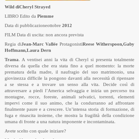
Wild
di
Cheryl Strayed
LIBRO Edito da
Piemme
Data di pubblicazioneottobre
2012
FILM Data di uscita: non ancora prevista
Regia di
Jean-Marc Vallée
Protagonisti
Reese Witherspoon
,
Gaby
Hoffmann
,
Laura Dern
Trama
. A ventisei anni la vita di Cheryl si presenta totalmente
diversa da quella che era stata fino a quel momento: la morte
prematura della madre, il naufragio del suo matrimonio, una
giovinezza difficile la pongono davanti alla necessità di ripensare
a se stessa e a trovare un senso alla vita. Decide così di
attraversare a piedi l’America selvaggia e inizia un percorso tra
montagne, rocce, foreste, animali selvatici, torrenti, elementi
impervi come il suo animo, che la condurranno ad affrontare
finalmente paure e a crescere. Un’intensa storia di formazione, di
fuga e rinascita insieme, che mostra la fragilità della condizione
umana di fronte a una natura imponente e incontaminata.
Avete scelto con quale iniziare?