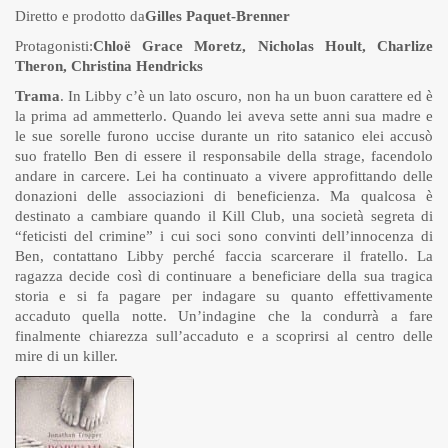
Diretto e prodotto da
Gilles Paquet-Brenner
Protagonisti:
Chloë Grace Moretz, Nicholas Hoult, Charlize
Theron, Christina Hendricks
Trama
. In Libby c’è un lato oscuro, non ha un buon carattere ed è
la prima ad ammetterlo. Quando lei aveva sette anni sua madre e
le sue sorelle furono uccise durante un rito satanico elei accusò
suo fratello Ben di essere il responsabile della strage, facendolo
andare in carcere. Lei ha continuato a vivere approfittando delle
donazioni delle associazioni di beneficienza. Ma qualcosa è
destinato a cambiare quando il Kill Club, una società segreta di
“feticisti del crimine” i cui soci sono convinti dell’innocenza di
Ben, contattano Libby perché faccia scarcerare il fratello. La
ragazza decide così di continuare a beneficiare della sua tragica
storia e si fa pagare per indagare su quanto effettivamente
accaduto quella notte. Un’indagine che la condurrà a fare
finalmente chiarezza sull’accaduto e a scoprirsi al centro delle
mire di un killer.