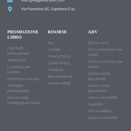
staff@leggereacolori.com
Via Ponentino 3C, Capoterra (Ca)
PROMOZIONE
RISORSE
ADV
LIBRO
Rss
Siti non ams
Pacchetti
Contatti
Siti scommesse non
promozionali
AAMS
Privacy Policy
WikiAuthor
Siti scommesse non
Cookie Policy
La sinossi per
AAMS
Collabora
l'editore
Casino senza
Merchandising
Correzione di bozze
documenti
siti non AAMS
Immagini
Casino senza
promozionali
documenti
Social media
casino non AAMS
marketing per autori
CashWin
Siti non AAMS
Casino non AAMS