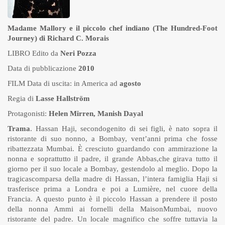
Madame Mallory e il piccolo chef indiano (The Hundred-Foot
Journey) di Richard C. Morais
LIBRO Edito da
Neri Pozza
Data di pubblicazione
2010
FILM Data di uscita: in America ad
agosto
Regia di
Lasse Hallström
Protagonisti:
Helen Mirren, Manish Dayal
Trama
. Hassan Haji, secondogenito di sei figli, è nato sopra il
ristorante di suo nonno, a Bombay, vent’anni prima che fosse
ribattezzata Mumbai. È cresciuto guardando con ammirazione la
nonna e soprattutto il padre, il grande Abbas,che girava tutto il
giorno per il suo locale a Bombay, gestendolo al meglio. Dopo la
tragicascomparsa della madre di Hassan, l’intera famiglia Haji si
trasferisce prima a Londra e poi a Lumière, nel cuore della
Francia. A questo punto è il piccolo Hassan a prendere il posto
della nonna Ammi ai fornelli della MaisonMumbai, nuovo
ristorante del padre. Un locale magnifico che soffre tuttavia la