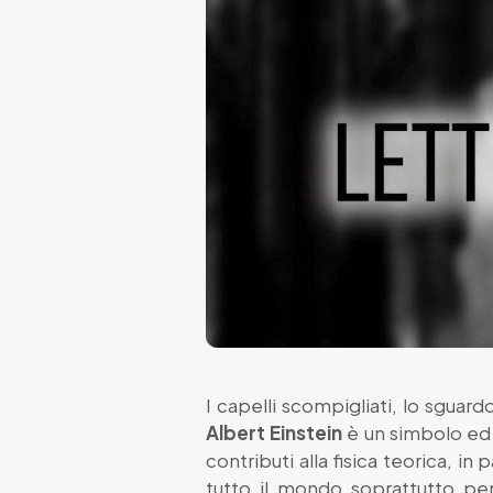
I capelli scompigliati, lo sguar
Albert Einstein
è un simbolo ed u
contributi alla
fisica teorica
, in 
tutto il mondo soprattutto per