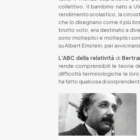
collettivo. Il bambino nato a Ul
rendimento scolastico, la circos
che lo disegnano come il più br
brutto voto, era destinato a div
sono molteplici e molteplici sono
su Albert Einstein, per avvicinars
L’ABC della relatività
di
Bertra
rende comprensibili le teorie de
difficoltà terminologiche le loro
ha fatto qualcosa di sorprenden