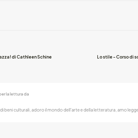
azza! di Cathleen Schine
Lo stile - Corso di 
er la lettura da
i beni culturali, adoro il mondo dell'arte e della letteratura, amo legg