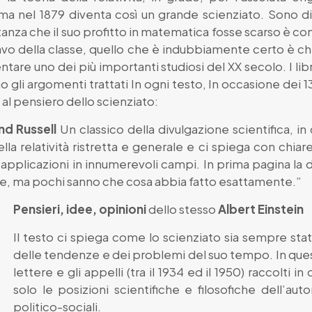
ma nel 1879 diventa così un grande scienziato. Sono di
tanza che il suo profitto in matematica fosse scarso è co
avo della classe, quello che è indubbiamente certo è 
entare uno dei più importanti studiosi del XX secolo. I l
 gli argomenti trattati In ogni testo, In occasione dei 135
i al pensiero dello scienziato:
nd Russell
Un classico della divulgazione scientifica, in c
lla relatività ristretta e generale e ci spiega con chiar
 applicazioni in innumerevoli campi. In prima pagina la d
te, ma pochi sanno che cosa abbia fatto esattamente.”
Pensieri, idee, opinioni
dello stesso
Albert Einstein
Il testo ci spiega come lo scienziato sia sempre sta
delle tendenze e dei problemi del suo tempo. In questo 
lettere e gli appelli (tra il 1934 ed il 1950) raccolti
solo le posizioni scientifiche e filosofiche dell’au
politico-sociali.