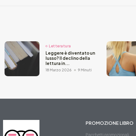
Letteratura
Leggere è diventato un
lusso? Il declino della
lettura in...
18 Marzo 2026
9 Minuti
PROMOZIONE LIBRO
Pacchetti promozionali