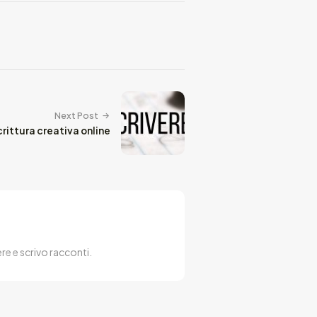
Next Post
scrittura creativa online
ere e scrivo racconti.