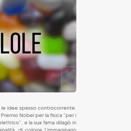
a, le idee spesso controcorrente.
l
Premio Nobel per la fisica
“per i
lettrico”, e la sua fama dilagò in
ginalità, di colpire l’immaginario