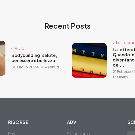
Recent Posts
Letteratu
Altro
La letterat
Quando le
Bodybuilding: salute,
diventano
benessere e bellezza
dei...
30 Luglio 2024
4 Minuti
21 Febbraio
13 Minuti
RISORSE
ADV
SCR
Rss
Siti non ams