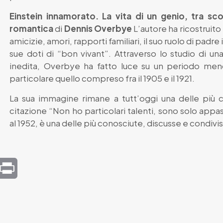
Einstein innamorato. La vita di un genio, tra sc
romantica
di
Dennis Overbye
L’autore ha ricostruito
amicizie, amori, rapporti familiari, il suo ruolo di padr
sue doti di “bon vivant”. Attraverso lo studio di 
inedita, Overbye ha fatto luce su un periodo meno 
particolare quello compreso fra il 1905 e il 1921.
La sua immagine rimane a tutt’oggi una delle più c
citazione “Non ho particolari talenti, sono solo app
al 1952, è una delle più conosciute, discusse e condivis
mail
Print