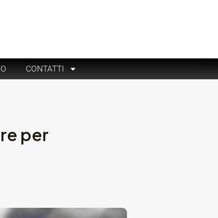
RO
CONTATTI
ure per