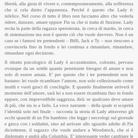
libertà, alla gioia di vivere e, contemporaneamente, alla sofferenza
che si cela dietro l’apparenza. Perché è questo che Lady è:
infelice. Nel corso di tutto il libro non facciamo altro che vederla
ridere, danzare, amare eppure Fin sa che si tratta di finzione. Lady
recita la parte della ragazza spensierata, in cerca di marito, in cerca
di sistemazione ma non è questo ciò che vuole davvero. Non è un
caso se i famosi tre pretendenti – Biffi, Jack e Ty – non riescono a
convincerla fino in fondo e lei continua a rimandare, rimandare,
rimandare ogni decisione.
Il ritratto psicologico di Lady è accuratissimo, colorato, pervaso
ovunque da un sottile quanto penetrante bisogno di amare e non
solo di essere amata. E’ per questo che i tre pretendenti non le
bastano: lei vuole ricambiare l’amore, non solo collezionarlo come
inutili e vuoti gusci di conchiglie. E quando finalmente arriverà il
momento dell’amore, sarà lei a non essere ricambiata fino in fondo
eppure, con imprevedibile saggezza, dirà: se qualcuno deve amare
di più, che sia io a farlo. La voce narrante – della quale si scoprirà
l’identità solo nel finale – racconta la storia di Lady attraverso gli
occhi spauriti di un Fin bambino che legge i necrologi sul giornale
e gioca con i soldatini, sino ad arrivare allo sguardo adulto di Fin
diciottenne, il ragazzo che vuole andare a Woodstock, che si è
diplomato e andrà alla Columbia. E’ interessante veder cambiare le