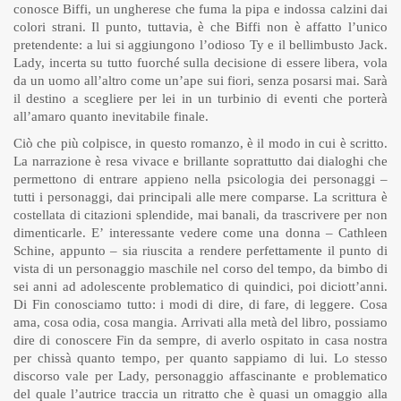
conosce Biffi, un ungherese che fuma la pipa e indossa calzini dai
colori strani. Il punto, tuttavia, è che Biffi non è affatto l’unico
pretendente: a lui si aggiungono l’odioso Ty e il bellimbusto Jack.
Lady, incerta su tutto fuorché sulla decisione di essere libera, vola
da un uomo all’altro come un’ape sui fiori, senza posarsi mai. Sarà
il destino a scegliere per lei in un turbinio di eventi che porterà
all’amaro quanto inevitabile finale.
Ciò che più colpisce, in questo romanzo, è il modo in cui è scritto.
La narrazione è resa vivace e brillante soprattutto dai dialoghi che
permettono di entrare appieno nella psicologia dei personaggi –
tutti i personaggi, dai principali alle mere comparse. La scrittura è
costellata di citazioni splendide, mai banali, da trascrivere per non
dimenticarle. E’ interessante vedere come una donna – Cathleen
Schine, appunto – sia riuscita a rendere perfettamente il punto di
vista di un personaggio maschile nel corso del tempo, da bimbo di
sei anni ad adolescente problematico di quindici, poi diciott’anni.
Di Fin conosciamo tutto: i modi di dire, di fare, di leggere. Cosa
ama, cosa odia, cosa mangia. Arrivati alla metà del libro, possiamo
dire di conoscere Fin da sempre, di averlo ospitato in casa nostra
per chissà quanto tempo, per quanto sappiamo di lui. Lo stesso
discorso vale per Lady, personaggio affascinante e problematico
del quale l’autrice traccia un ritratto che è quasi un omaggio alla