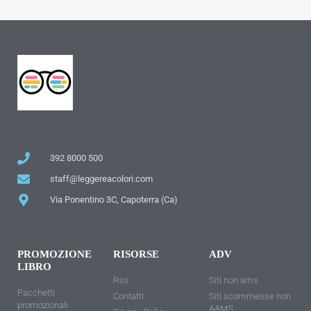
392 8000 500
staff@leggereacolori.com
Via Ponentino 3C, Capoterra (Ca)
PROMOZIONE
RISORSE
ADV
LIBRO
Rss
Siti non ams
Pacchetti
Contatti
Siti scommesse non
promozionali
AAMS