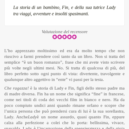
La storia di un bambino, Fin, e della sua tutrice Lady
tra viaggi, avventure e insoliti spasimanti.
Valutazione del recensore
L’ho apprezzato moltissimo ed era da molto tempo che non
riuscivo a farmi prendere così tanto da un libro. Non si tratta del
semplice “è un buon romanzo”, frase che mi avete visto scrivere
più volte negli ultimi mesi. No. Si tratta di qualcosa di più, del
libro perfetto sotto ogni punto di vista: divertente, travolgente e
qualunque altro aggettivo in “ente” vi passi per la testa.
Che ragazza!
è la storia di Lady e Fin, figli dello stesso padre ma
di madre diversa. Fin ha un nome che significa “fine” in francese,
come nei titoli di coda dei vecchi film in bianco e nero. Ha da
poco compiuto undici anni quando rimane orfano e scopre che
l’unica persona che può prendersi cura di lui è la sua sorellastra,
Lady. Anche
Lady
è un nome assurdo, quasi quanto Fin, eppure
calza alla perfezione a colei che lo porta: bellissima, vivace,
spavalda, Lady è l’incarnazione della spensieratezza e della gioia