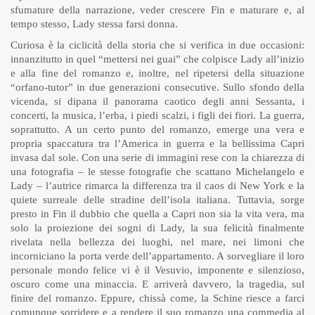
sfumature della narrazione, veder crescere Fin e maturare e, al
tempo stesso, Lady stessa farsi donna.
Curiosa è la ciclicità della storia che si verifica in due occasioni:
innanzitutto in quel “mettersi nei guai” che colpisce Lady all’inizio
e alla fine del romanzo e, inoltre, nel ripetersi della situazione
“orfano-tutor” in due generazioni consecutive. Sullo sfondo della
vicenda, si dipana il panorama caotico degli anni Sessanta, i
concerti, la musica, l’erba, i piedi scalzi, i figli dei fiori. La guerra,
soprattutto. A un certo punto del romanzo, emerge una vera e
propria spaccatura tra l’America in guerra e la bellissima Capri
invasa dal sole. Con una serie di immagini rese con la chiarezza di
una fotografia – le stesse fotografie che scattano Michelangelo e
Lady – l’autrice rimarca la differenza tra il caos di New York e la
quiete surreale delle stradine dell’isola italiana. Tuttavia, sorge
presto in Fin il dubbio che quella a Capri non sia la vita vera, ma
solo la proiezione dei sogni di Lady, la sua felicità finalmente
rivelata nella bellezza dei luoghi, nel mare, nei limoni che
incorniciano la porta verde dell’appartamento. A sorvegliare il loro
personale mondo felice vi è il Vesuvio, imponente e silenzioso,
oscuro come una minaccia. E arriverà davvero, la tragedia, sul
finire del romanzo. Eppure, chissà come, la Schine riesce a farci
comunque sorridere e a rendere il suo romanzo una commedia al