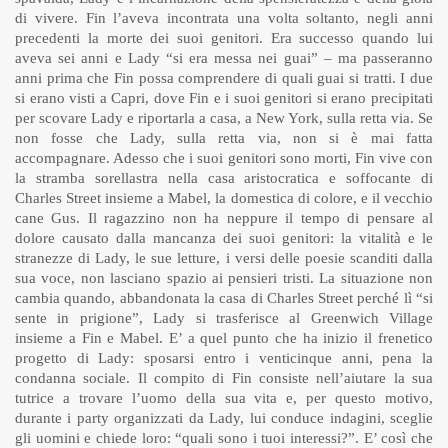
di vivere. Fin l’aveva incontrata una volta soltanto, negli anni
precedenti la morte dei suoi genitori. Era successo quando lui
aveva sei anni e Lady “si era messa nei guai” – ma passeranno
anni prima che Fin possa comprendere di quali guai si tratti. I due
si erano visti a Capri, dove Fin e i suoi genitori si erano precipitati
per scovare Lady e riportarla a casa, a New York, sulla retta via. Se
non fosse che Lady, sulla retta via, non si è mai fatta
accompagnare. Adesso che i suoi genitori sono morti, Fin vive con
la stramba sorellastra nella casa aristocratica e soffocante di
Charles Street insieme a Mabel, la domestica di colore, e il vecchio
cane Gus. Il ragazzino non ha neppure il tempo di pensare al
dolore causato dalla mancanza dei suoi genitori: la vitalità e le
stranezze di Lady, le sue letture, i versi delle poesie scanditi dalla
sua voce, non lasciano spazio ai pensieri tristi. La situazione non
cambia quando, abbandonata la casa di Charles Street perché lì “si
sente in prigione”, Lady si trasferisce al Greenwich Village
insieme a Fin e Mabel. E’ a quel punto che ha inizio il frenetico
progetto di Lady: sposarsi entro i venticinque anni, pena la
condanna sociale. Il compito di Fin consiste nell’aiutare la sua
tutrice a trovare l’uomo della sua vita e, per questo motivo,
durante i party organizzati da Lady, lui conduce indagini, sceglie
gli uomini e chiede loro: “quali sono i tuoi interessi?”. E’ così che