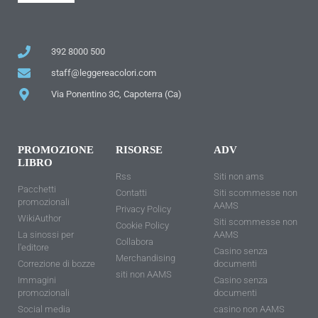
392 8000 500
staff@leggereacolori.com
Via Ponentino 3C, Capoterra (Ca)
PROMOZIONE
RISORSE
ADV
LIBRO
Rss
Siti non ams
Pacchetti
Contatti
Siti scommesse non
promozionali
AAMS
Privacy Policy
WikiAuthor
Siti scommesse non
Cookie Policy
La sinossi per
AAMS
Collabora
l'editore
Casino senza
Merchandising
Correzione di bozze
documenti
siti non AAMS
Immagini
Casino senza
promozionali
documenti
Social media
casino non AAMS