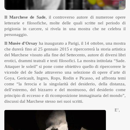
Il Marchese de Sade
, il controverso autore di numerose opere
letterarie e filosofiche, molte delle quali scritte nel periodo di
prigionia in carcere, si rivela in una mostra che ne celebra il
personaggio.
Il Musèe d’Orsay
ha inaugurato a Parigi, il 14 ottobre, una mostra
che durerà fino al 25 gennaio 2015 e ripercorrerà la storia artistica
del Marchese vissuto alla fine del Settecento, autore di diversi libri
erotici, drammi teatrali e testi filosofici. La mostra intitolata “Sade.
Attaquer le soleil” si pone come obiettivo quello di ripercorrere le
vicende del de Sade attraverso una selezione di opere d’arte di
Goya, Gericault, Ingres, Rops, Rodin e Picasso, ed affronta temi
come “la ferocia e la singolarità del desiderio, della distanza,
dell’estremo, del bizzarro e del mostruoso, del desiderio come
principio di eccesso e di ricomposizione immaginaria del mondo”,
discussi dal Marchese stesso nei suoi scritti.
E’,