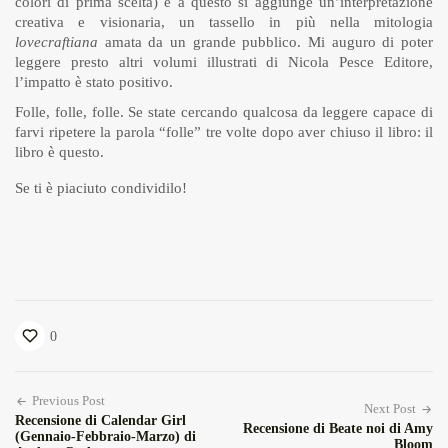
colori di prima scelta) e a questo si aggiunge un’interpretazione
creativa e visionaria, un tassello in più nella mitologia
lovecraftiana
amata da un grande pubblico. Mi auguro di poter
leggere presto altri volumi illustrati di Nicola Pesce Editore,
l’impatto è stato positivo.
Folle, folle, folle. Se state cercando qualcosa da leggere capace di
farvi ripetere la parola “folle” tre volte dopo aver chiuso il libro: il
libro è questo.
Se ti è piaciuto condividilo!
0
Previous Post
Next Post
Recensione di Calendar Girl
Recensione di Beate noi di Amy
(Gennaio-Febbraio-Marzo) di
Bloom