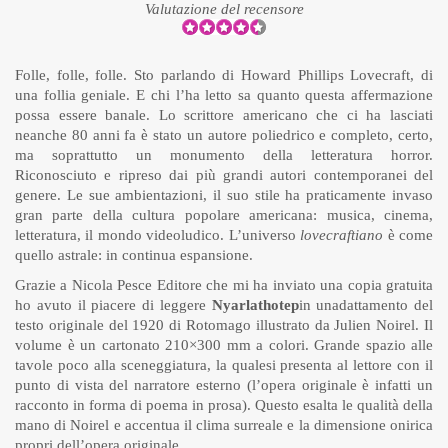
Valutazione del recensore
Folle, folle, folle. Sto parlando di
Howard Phillips Lovecraft
, di
una follia geniale. E chi l’ha letto sa quanto questa affermazione
possa essere banale. Lo scrittore americano che ci ha lasciati
neanche 80 anni fa è stato un autore poliedrico e completo, certo,
ma soprattutto un monumento della letteratura horror.
Riconosciuto e ripreso dai più grandi autori contemporanei del
genere. Le sue ambientazioni, il suo stile ha praticamente invaso
gran parte della cultura popolare americana: musica, cinema,
letteratura, il mondo videoludico. L’universo
lovecraftiano
è come
quello astrale: in continua espansione.
Grazie a
Nicola Pesce Editore
che mi ha inviato una copia gratuita
ho avuto il piacere di leggere
Nyarlathotep
in unadattamento del
testo originale del 1920 di Rotomago illustrato da
Julien Noirel
. Il
volume è un cartonato 210×300 mm a colori. Grande spazio alle
tavole poco alla sceneggiatura, la qualesi presenta al lettore con il
punto di vista del narratore esterno (l’opera originale è infatti un
racconto in forma di poema in prosa). Questo esalta le qualità della
mano di Noirel e accentua il clima surreale e la dimensione onirica
propri dell’opera originale.