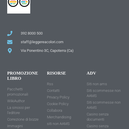
392 8000 500
staff@leggereacolori.com
Via Ponentino 3C, Capoterra (Ca)
PROMOZIONE
RISORSE
ADV
LIBRO
Rss
Siti non ams
Pacchetti
Contatti
Siti scommesse non
promozionali
AAMS
Privacy Policy
WikiAuthor
Siti scommesse non
Cookie Policy
La sinossi per
AAMS
Collabora
l'editore
Casino senza
Merchandising
Correzione di bozze
documenti
siti non AAMS
Immagini
Casino senza