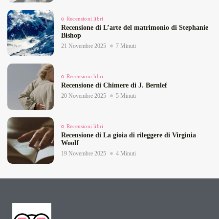
Recensioni libri
Recensione di L’arte del matrimonio di Stephanie
Bishop
21 Novembre 2025
7 Minuti
Recensioni libri
Recensione di Chimere di J. Bernlef
20 Novembre 2025
5 Minuti
Recensioni libri
Recensione di La gioia di rileggere di Virginia
Woolf
19 Novembre 2025
4 Minuti