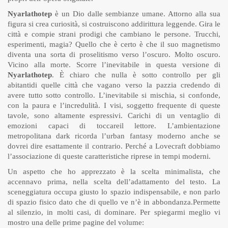
Nyarlathotep
è un Dio dalle sembianze umane. Attorno alla sua
figura si crea curiosità, si costruiscono addirittura leggende. Gira le
città e compie strani prodigi che cambiano le persone. Trucchi,
esperimenti, magia? Quello che è certo è che il suo magnetismo
diventa una sorta di proselitismo verso l’oscuro. Molto oscuro.
Vicino alla morte. Scorre l’inevitabile in questa versione di
Nyarlathotep
. È chiaro che nulla è sotto controllo per gli
abitantidi quelle città che vagano verso la pazzia credendo di
avere tutto sotto controllo. L’inevitabile si mischia, si confonde,
con la paura e l’incredulità. I visi, soggetto frequente di queste
tavole, sono altamente espressivi. Carichi di un ventaglio di
emozioni capaci di toccareil lettore. L’ambientazione
metropolitana dark ricorda l’urban fantasy moderno anche se
dovrei dire esattamente il contrario. Perché a Lovecraft dobbiamo
l’associazione di queste caratteristiche riprese in tempi moderni.
Un aspetto che ho apprezzato è la scelta minimalista, che
accennavo prima, nella scelta dell’adattamento del testo. La
sceneggiatura occupa giusto lo spazio indispensabile, e non parlo
di spazio fisico dato che di quello ve n’è in abbondanza.Permette
al silenzio, in molti casi, di dominare. Per spiegarmi meglio vi
mostro una delle prime pagine del volume: