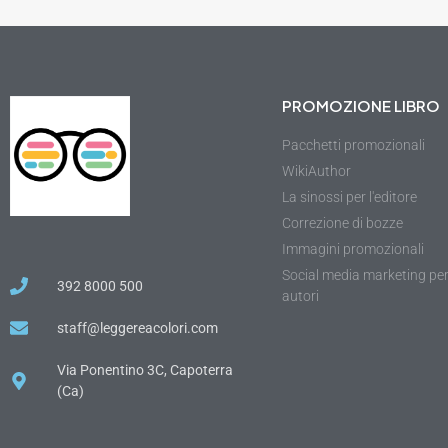
PROMOZIONE LIBRO
Pacchetti promozionali
WikiAuthor
La sinossi per l'editore
Correzione di bozze
Immagini promozionali
Social media marketing pe
392 8000 500
autori
staff@leggereacolori.com
Via Ponentino 3C, Capoterra
(Ca)