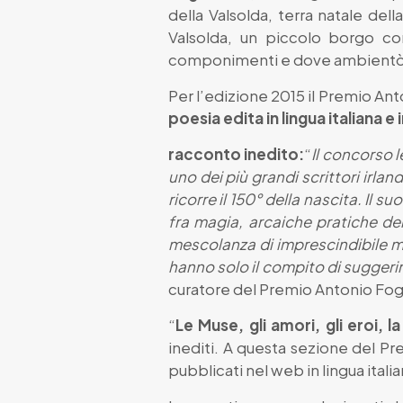
della Valsolda, terra natale del
Valsolda, un piccolo borgo com
componimenti e dove ambientò i
Per l’edizione 2015 il Premio An
poesia edita in lingua italiana e 
racconto inedito:
“
Il concorso l
uno dei più grandi scrittori irla
ricorre il 150° della nascita. Il 
fra magia, arcaiche pratiche dell
mescolanza di imprescindibile m
hanno solo il compito di suggerir
curatore del Premio Antonio Fo
“
Le Muse, gli amori, gli eroi, l
inediti. A questa sezione del Pr
pubblicati nel web in lingua ital