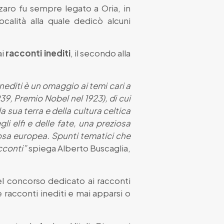
zzaro fu sempre legato a Oria, in
calità alla quale dedicò alcuni
ai
racconti inediti
, il secondo alla
nediti
è un omaggio ai temi cari a
39, Premio Nobel nel 1923), di cui
a sua terra e della cultura celtica
li elfi e delle fate, una preziosa
osa europea. Spunti tematici che
cconti
”
spiega Alberto Buscaglia,
el concorso dedicato ai racconti
 racconti inediti e mai apparsi o