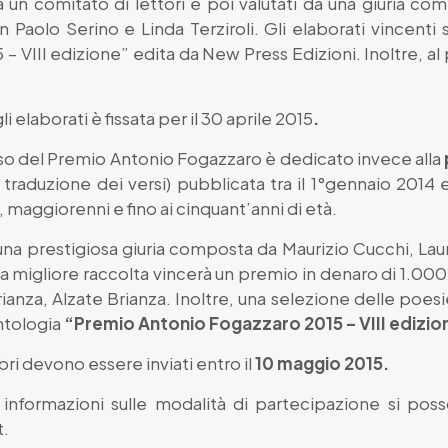
a un comitato di lettori e poi valutati da una giuria co
aolo Serino e Linda Terziroli. Gli elaborati vincenti 
 VIII edizione” edita da New Press Edizioni. Inoltre, al 
elaborati è fissata per il 30 aprile 2015
.
so del Premio Antonio Fogazzaro è dedicato invece alla
 traduzione dei versi) pubblicata tra il 1°gennaio 2014
ana, maggiorenni e fino ai cinquant’anni di età.
na prestigiosa giuria composta da Maurizio Cucchi, Laura
a migliore raccolta vincerà un premio in denaro di 1.000
ianza, Alzate Brianza. Inoltre, una selezione delle poes
antologia
“Premio Antonio Fogazzaro 2015 – VIII edizio
ibri devono essere inviati entro il
10 maggio 2015.
 informazioni sulle modalità di partecipazione si poss
t
.