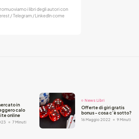
 Promuoviamo i libri degli autori con
terest / Telegram / LinkedIn come
i
News Libri
mercato in
Offerte di giri gratis
leggero calo
bonus – cosa c’è sotto?
ite online
16 Maggio 2022
9 Minuti
023
7 Minuti