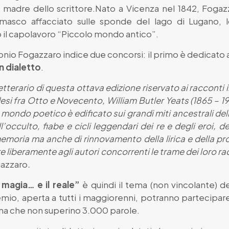
la madre dello scrittore.Nato a Vicenza nel 1842, Foga
asco affacciato sulle sponde del lago di Lugano, lo
l capolavoro “Piccolo mondo antico”.
tonio Fogazzaro indice due concorsi: il primo è dedicato 
in dialetto
.
etterario di questa ottava edizione riservato ai racconti i
ndesi fra Otto e Novecento,
William Butler Yeats
(1865 – 19
suo mondo poetico è edificato sui grandi miti ancestrali dell
’occulto, fiabe e cicli leggendari dei re e degli eroi, deg
emoria ma anche di rinnovamento della lirica e della pr
e liberamente agli autori concorrenti le trame dei loro ra
gazzaro
.
a magia… e il reale”
è quindi il tema (non vincolante) d
emio, aperta a tutti i maggiorenni, potranno partecipare
iana che non superino 3.000 parole.