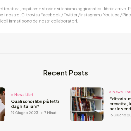
letteratura, ospitiamo storie e vi teniamo aggiornati sui libri in arrivo.
 il nostro. Ci trovi su Facebook / Twitter / Instagram / Youtube / Pin
ticoli firmati sono dei nostri collaboratori.
Recent Posts
News Libr
News Libri
Editoria: 
Quali sono i libri più letti
crescita, 
dagli italiani?
per le vend
19 Giugno 2023
7 Minuti
16 Giugno 2