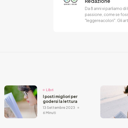
Redazione
Da 8 anni vi parliamo di 
passione, come se fosse
"leggereacolori". Gli ar
Libri
I posti migliori per
godersi la lettura
13 Settembre 2023
6 Minuti