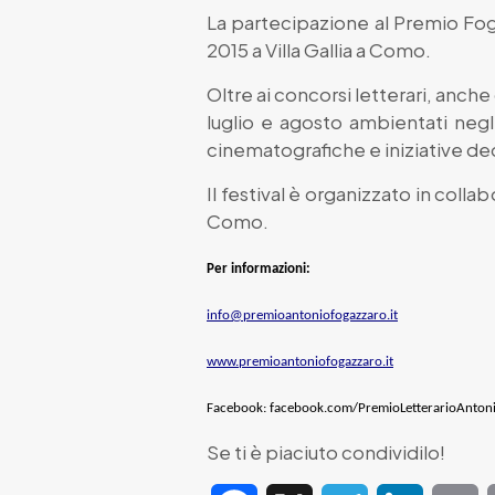
La partecipazione al Premio Foga
2015 a Villa Gallia a Como.
Oltre ai concorsi letterari, anch
luglio e agosto ambientati negli
cinematografiche e iniziative dedi
Il festival è organizzato in colla
Como.
Per informazioni:
info@premioantoniofogazzaro.it
www.premioantoniofogazzaro.it
Facebook: facebook.com/PremioLetterarioAnton
Se ti è piaciuto condividilo!