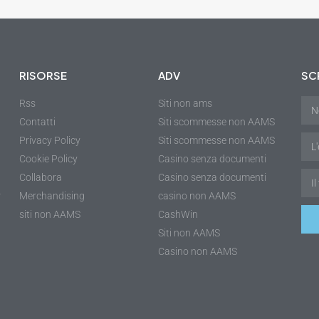
RISORSE
ADV
SCR
Rss
Siti non ams
Contatti
Siti scommesse non AAMS
Privacy Policy
Siti scommesse non AAMS
Cookie Policy
Casino senza documenti
Collabora
Casino senza documenti
r
Merchandising
casino non AAMS
siti non AAMS
CashWin
Siti non AAMS
Casino non AAMS