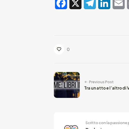
Facebook
X
Telegram
LinkedIn
E
0
Previous Post
Tra un atto e l’altro di
Scritto con la passione p