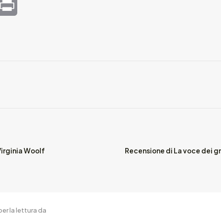
mail
Print
 Virginia Woolf
Recensione di La voce dei gra
er la lettura da