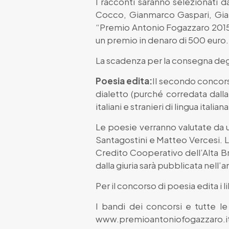
I racconti saranno selezionati d
Cocco, Gianmarco Gaspari, Gian P
“Premio Antonio Fogazzaro 2015 –
un premio in denaro di 500 euro.
La scadenza per la consegna degli 
Poesia edita:
Il secondo concor
dialetto (purché corredata dalla
italiani e stranieri di lingua itali
Le poesie verranno valutate da u
Santagostini e Matteo Vercesi. L
Credito Cooperativo dell’Alta Br
dalla giuria sarà pubblicata nell’
Per il concorso di poesia edita i l
I bandi dei concorsi e tutte le
www.premioantoniofogazzaro.i