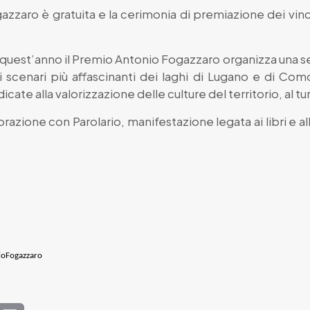
zzaro è gratuita e la cerimonia di premiazione dei vinc
e quest’anno il Premio Antonio Fogazzaro organizza una ser
 scenari più affascinanti dei laghi di Lugano e di Como
cate alla valorizzazione delle culture del territorio, al 
borazione con Parolario, manifestazione legata ai libri e al
ioFogazzaro