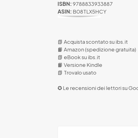
ISBN:
9788833933887
ASIN:
B08TLX5HCY
📗
Acquista scontato su ibs.it
📙
Amazon (spedizione gratuita)
📗
eBook su ibs.it
📙
Versione Kindle
📗
Trovalo usato
✪ Le recensioni dei lettori su
Goo