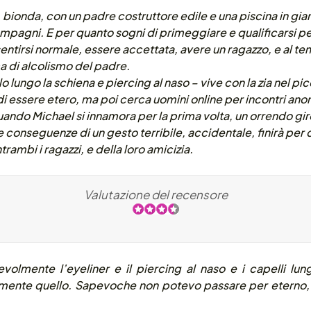
, bionda, con un padre costruttore edile e una piscina in gi
ompagni. E per quanto sogni di primeggiare e qualificarsi pe
entirsi normale, essere accettata, avere un ragazzo, e al 
 di alcolismo del padre.
o lungo la schiena e piercing al naso – vive con la zia nel pi
di essere etero, ma poi cerca uomini online per incontri anon
ndo Michael si innamora per la prima volta, un orrendo gir
e conseguenze di un gesto terribile, accidentale, finirà per
ntrambi i ragazzi, e della loro amicizia.
Valutazione del recensore
olmente l’eyeliner e il piercing al naso e i capelli lu
tamente quello. Sapevoche non potevo passare per eterno