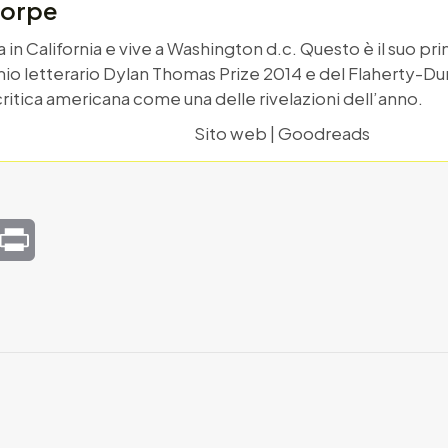
horpe
 in California e vive a Washington d.c. Questo è il suo pr
io letterario Dylan Thomas Prize 2014 e del Flaherty-Dun
ritica americana come una delle rivelazioni dell’anno.
Sito web
|
Goodreads
mail
Print