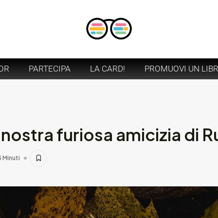
OR
PARTECIPA
LA CARD!
PROMUOVI UN LIB
nostra furiosa amicizia di R
5 Minuti