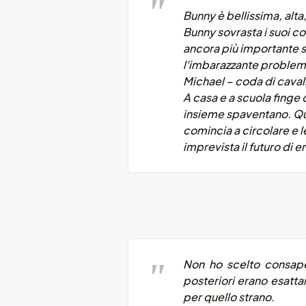
Bunny è bellissima, alta
Bunny sovrasta i suoi c
ancora più importante s
l'imbarazzante problema
Michael – coda di cavall
A casa e a scuola finge 
insieme spaventano. Qua
comincia a circolare e l
imprevista il futuro di e
Non ho scelto consapev
posteriori erano esat
per quello
strano
.