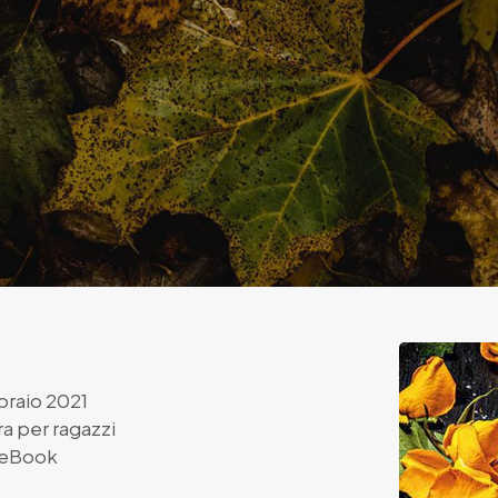
braio 2021
ra per ragazzi
eBook