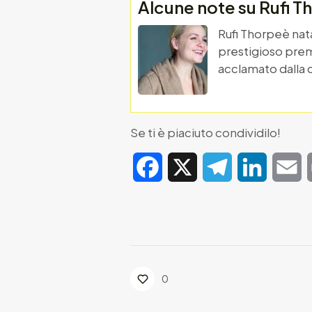
Alcune note su Rufi T
Rufi Thorpeè nata
prestigioso prem
acclamato dalla c
Se ti è piaciuto condividilo!
Facebook
X
Telegram
LinkedIn
E
0