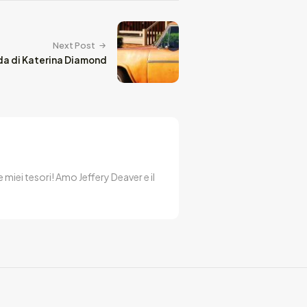
Next Post
da di Katerina Diamond
 miei tesori! Amo Jeffery Deaver e il