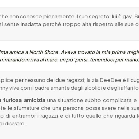
à che non conosce pienamente il suo segreto: lui è gay. 
si sente inadatta perché troppo alta rispetto alle sue
ima amica a North Shore. Aveva trovato la mia prima miglior
ammirando in riva al mare, un po’ persi, tenendoci per mano
mplice per nessuno dei due ragazzi; la zia DeeDee è il 
y vive con il padre amante degli alcolici e degli affari lo
a furiosa amicizia
una situazione subito complicata e i
tte le sfumature che una persona possa avere nella su
o di entrambi i ragazzi e di tutto quello che riguarda 
i disastro.