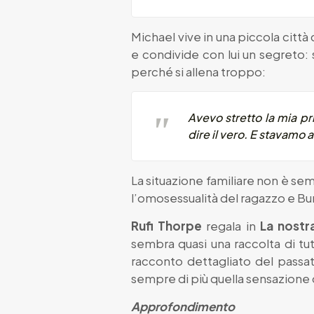
Michael vive in una piccola citt
e condivide con lui un segreto: 
perché si allena troppo:
Avevo stretto la mia pr
dire il vero. E stavamo 
La situazione familiare non è se
l’omosessualità del ragazzo e Bunn
Rufi Thorpe
regala in
La nostr
sembra quasi una raccolta di tu
racconto dettagliato del passat
sempre di più quella sensazione d
Approfondimento