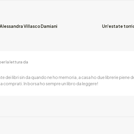
i Alessandra Villasco Damiani
Un'estate torri
er la lettura da
te dei libri sin da quando ne ho memoria, a casa ho due librerie piene de
a comprati. In borsa ho sempre un libro da leggere!