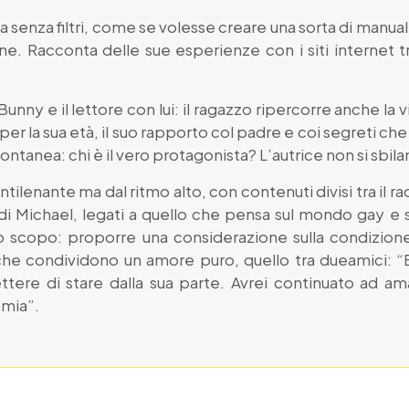
sta senza filtri, come se volesse creare una sorta di manu
ne. Racconta delle sue esperienze con i siti internet tra
unny e il lettore con lui: il ragazzo ripercorre anche la vit
per la sua età, il suo rapporto col padre e coi segreti che
tanea: chi è il vero protagonista? L’autrice non si sbilan
ntilenante ma dal ritmo alto, con contenuti divisi tra il 
 di Michael, legati a quello che pensa sul mondo gay e su
o scopo: proporre una considerazione sulla condizion
 che condividono un amore puro, quello tra dueamici:
re di stare dalla sua parte. Avrei continuato ad amar
 mia”.