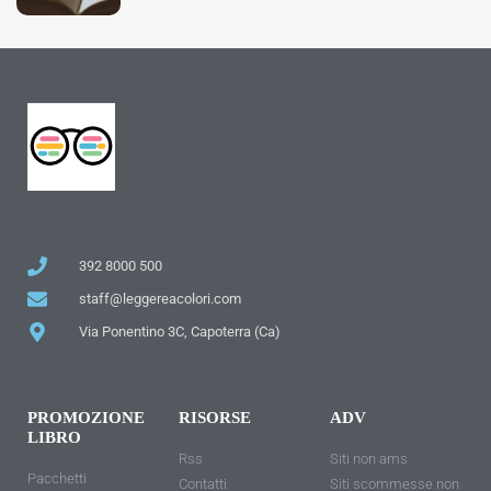
392 8000 500
staff@leggereacolori.com
Via Ponentino 3C, Capoterra (Ca)
PROMOZIONE
RISORSE
ADV
LIBRO
Rss
Siti non ams
Pacchetti
Contatti
Siti scommesse non