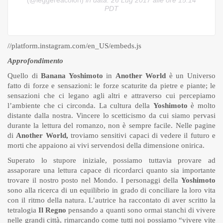
PDT
//platform.instagram.com/en_US/embeds.js
Approfondimento
Quello di
Banana Yoshimoto
in
Another World
è un Universo
fatto di forze e sensazioni: le forze scaturite da pietre e piante; le
sensazioni che ci legano agli altri e attraverso cui percepiamo
l’ambiente che ci circonda. La cultura della
Yoshimoto
è molto
distante dalla nostra. Vincere lo scetticismo da cui siamo pervasi
durante la lettura del romanzo, non è sempre facile. Nelle pagine
di
Another World,
troviamo sensitivi capaci di vedere il futuro e
morti che appaiono ai vivi servendosi della dimensione onirica.
Superato lo stupore iniziale, possiamo tuttavia provare ad
assaporare una lettura capace di ricordarci quanto sia importante
trovare il nostro posto nel Mondo. I personaggi della
Yoshimoto
sono alla ricerca di un equilibrio in grado di conciliare la loro vita
con il ritmo della natura. L’autrice ha raccontato di aver scritto la
tetralogia
Il Regno
pensando a quanti sono ormai stanchi di vivere
nelle grandi città, rimarcando come tutti noi possiamo “vivere vite