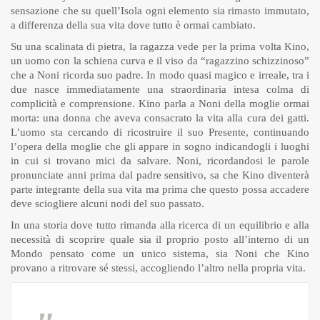
sensazione che su quell’Isola ogni elemento sia rimasto immutato,
a differenza della sua vita dove tutto è ormai cambiato.
Su una scalinata di pietra, la ragazza vede per la prima volta Kino,
un uomo con la schiena curva e il viso da “ragazzino schizzinoso”
che a Noni ricorda suo padre. In modo quasi magico e irreale, tra i
due nasce immediatamente una straordinaria intesa colma di
complicità e comprensione. Kino parla a Noni della moglie ormai
morta: una donna che aveva consacrato la vita alla cura dei gatti.
L’uomo sta cercando di ricostruire il suo Presente, continuando
l’opera della moglie che gli appare in sogno indicandogli i luoghi
in cui si trovano mici da salvare. Noni, ricordandosi le parole
pronunciate anni prima dal padre sensitivo, sa che Kino diventerà
parte integrante della sua vita ma prima che questo possa accadere
deve sciogliere alcuni nodi del suo passato.
In una storia dove tutto rimanda alla ricerca di un equilibrio e alla
necessità di scoprire quale sia il proprio posto all’interno di un
Mondo pensato come un unico sistema, sia Noni che Kino
provano a ritrovare sé stessi, accogliendo l’altro nella propria vita.