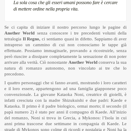
La sola cosa che gli esseri umani possono fare è cercare
di mettere ordine nella propria vita.
Se ci capita di iniziare il nostro percorso lungo le pagine di
Another World
senza conoscere i tre precedenti volumi della
tetralogia
Il Regno,
ci sentiamo quasi in difetto. Sappiamo di aver
intrapreso un cammino di cui non conosciamo le tappe già
effettuate. Possiamo immaginarle, provando a ricostruirle, senza
però riuscire a dissipare completamente la sensazione di non poter
arrivare alla verità. Ciò nonostante
Another World
conserva la sua
natura di romanzo autonomo, non vincolato ai tre che lo
precedono.
I quattro personaggi che si fanno avanti, mostrando i loro caratteri
e il loro essere, appartengono ad una famiglia giapponese poco
convenzionale. La giovane Kataoka Noni, creatrice di gioielli, è
infatti cresciuta con la madre Shizukuishi e due padri: Kaede e
Kataoka. Il primo è il padre biologico, ormai morto; il secondo (il
papà numero 2) è stato per anni il compagno di Kaede. All’inizio
del romanzo, Noni si trova in Grecia, a Mykonos: l’Isola in cui
anni prima trascorse due settimane in compagnia di Kaede. Le
strade di Mykonos sono colme di ricordi e nostalgia e Noni ha la