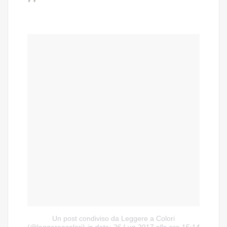
Un post condiviso da Leggere a Colori
(@leggereacolori)
in data:
26 Lug 2017 alle ore 15:14