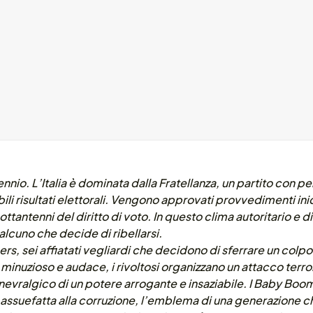
lennio. L’Italia è dominata dalla Fratellanza, un partito con 
ili risultati elettorali. Vengono approvati provvedimenti in
ottantenni del diritto di voto. In questo clima autoritario e 
lcuno che decide di ribellarsi.
rs, sei affiatati vegliardi che decidono di sferrare un colpo
nuzioso e audace, i rivoltosi organizzano un attacco terror
evralgico di un potere arrogante e insaziabile. I Baby Boome
assuefatta alla corruzione, l’emblema di una generazione che