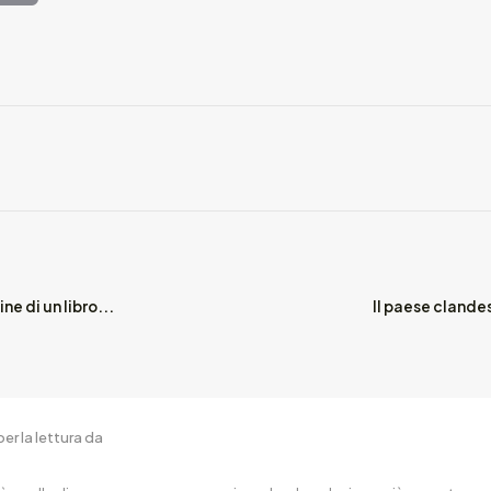
ne di un libro...
Il paese clande
er la lettura da