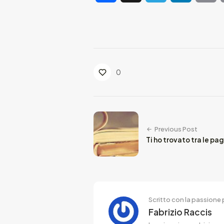
0
Previous Post
Ti ho trovato tra le pagi
Scritto con la passione p
Fabrizio Raccis