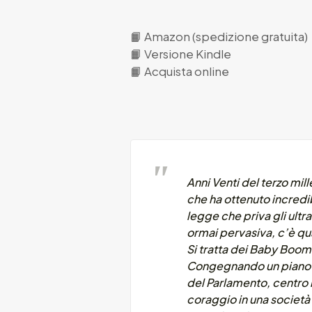
📙
Amazon (spedizione gratuita)
📙
Versione Kindle
📙
Acquista online
Anni Venti del terzo mil
che ha ottenuto incredib
legge che priva gli ultra
ormai pervasiva, c’è qua
Si tratta dei Baby Boome
Congegnando un piano mi
del Parlamento, centro n
coraggio in una società 