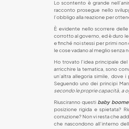
Lo scontento è grande nell’ani
racconto prosegue nello svilup
l’obbligo alla reazione per ott
È evidente nello scorrere delle
corrotto al governo, ed è duro leg
e finché noi stessi per primi no
le cose vadano al meglio senza ne
Ho trovato l’idea principale del
arricchire la tematica, sono conv
un’altra allegoria simile, dove i
Seguendo uno dei principi Marxis
secondo le proprie capacità, a 
Riusciranno questi
baby boome
posizione rigida e spietata? R
corruzione? Non vi resta che adde
che nascondono all’interno dell