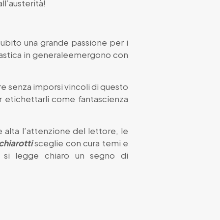
ll’austerità!
 subito una grande passione per i
antastica in generaleemergono con
re senza imporsi vincoli di questo
r etichettarli come fantascienza
alta l’attenzione del lettore, le
hiarotti
sceglie con cura temi e
 si legge chiaro un segno di