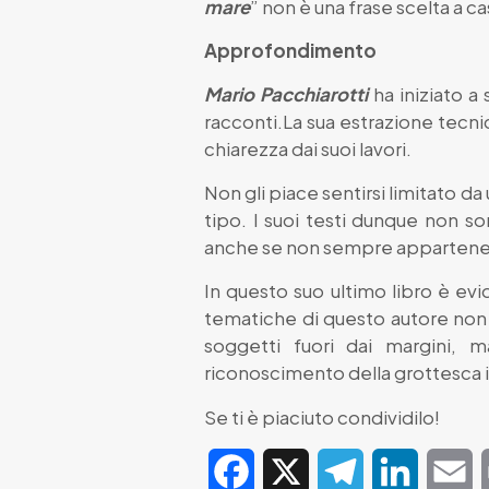
mare
” non è una frase scelta a ca
Approfondimento
Mario Pacchiarotti
ha iniziato a
racconti.La sua estrazione tecni
chiarezza dai suoi lavori.
Non gli piace sentirsi limitato d
tipo. I suoi testi dunque non s
anche se non sempre appartenent
In questo suo ultimo libro è evi
tematiche di questo autore non
soggetti fuori dai margini,
riconoscimento della grottesca
Se ti è piaciuto condividilo!
Facebook
X
Telegram
LinkedIn
E