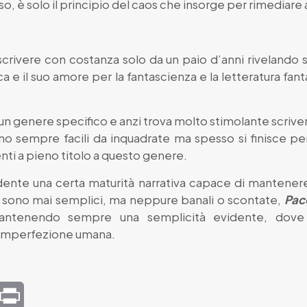
so, è solo il principio del caos che insorge per rimediare a
 scrivere con costanza solo da un paio d’anni rivelando
ca e il suo amore per la fantascienza e la letteratura f
a un genere specifico e anzi trova molto stimolante scrive
ono sempre facili da inquadrate ma spesso si finisce pe
i a pieno titolo a questo genere.
dente una certa maturità narrativa capace di mantenere 
 sono mai semplici, ma neppure banali o scontate,
Pacc
 mantenendo sempre una semplicità evidente, dove
 imperfezione umana.
mail
Print