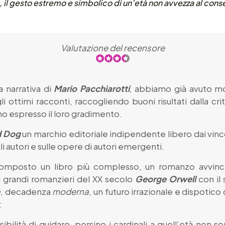
, il gesto estremo e simbolico di un’età non avvezza al con
Valutazione del recensore
 narrativa di
Mario Pacchiarotti
, abbiamo già avuto m
 ottimi racconti, raccogliendo buoni risultati dalla cri
nno espresso il loro gradimento.
d Dog
un marchio editoriale indipendente libero dai vincoli
i autori e sulle opere di autori emergenti.
mposto un libro più complesso, un romanzo avvincen
ù grandi romanzieri del XX secolo
George Orwell
con il
a
, decadenza
moderna
, un futuro irrazionale e dispotic
:
sibilità di guidare, persino i cardinali a quell’età non s