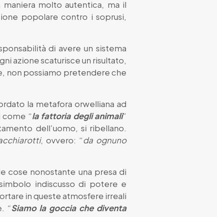
a maniera molto autentica, ma il
ione popolare contro i soprusi,
sponsabilità di avere un sistema
gni azione scaturisce un risultato,
uale, non possiamo pretendere che
cordato la metafora orwelliana ad
ri come “
la fattoria degli animali
”
uttamento dell’uomo, si ribellano.
acchiarotti
, ovvero: “
da ognuno
e le cose nonostante una presa di
 simbolo indiscusso di potere e
ortare in queste atmosfere irreali
. “
Siamo la goccia che diventa