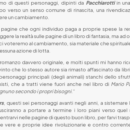
mo di questi personaggi, dipinti da
Pacchiarotti
in un
po verso un senso comune di rinascita, una rivendicaz
enere un cambiamento.
 pagine che ogni individuo paga a proprie spese la re
gere la realtà sulle pagine di un libro di fantasia, ma ad o
n ci voteremo al cambiamento, sia materiale che spirit
ssuna azione di lotta.
 romanzo davvero originale, e molti spunti mi hanno ri
into che lo stesso autore sia rimasto affascinato da lib
 personaggi principali (degli animali) stanchi dello sfr
ti, che a tratti viene fuori anche nel libro di
Mario P
ognuno secondo i propri bisogni
.”
rs
, questi sei personaggi avanti negli anni, a sistemar
iusciranno a portare a termine i loro piani verso quel
ntrarvi nelle pagine di questo buon libro, per farvi trasp
e vere e proprie idee rivoluzionarie e contro corrente