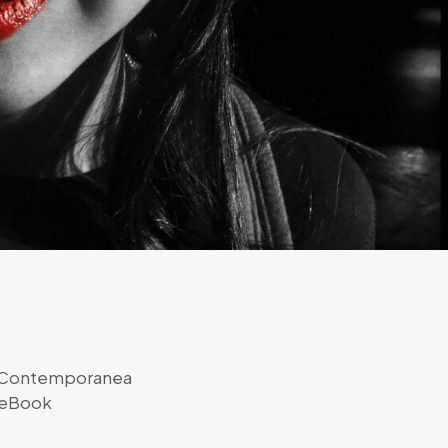
a Contemporanea
eBook