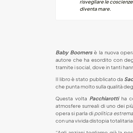
risvegliare le coscienze
diventa mare.
Baby Boomers
è la nuova opera
autore che ha esordito con degli
tramite i social, dove in tanti ha
Il libro è stato pubblicato da
Sa
che punta molto sulla qualità degl
Questa volta
Pacchiarotti
ha co
atmosfere surreali di uno dei pi
opera si parla di
politica estrem
con una vivida distopia totalitaria
“Agli anziani togliamo già la pos