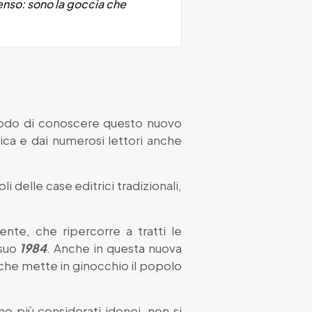
senso: sono la goccia che
odo di conoscere questo nuovo
tica e dai numerosi lettori anche
 delle case editrici tradizionali,
te, che ripercorre a tratti le
 suo
1984
. Anche in questa nuova
o che mette in ginocchio il popolo
ono più considerati idonei, non si