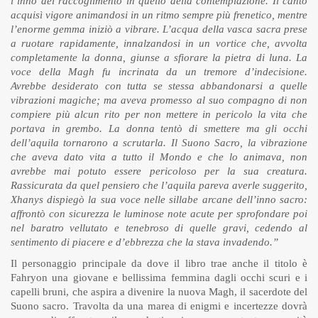
l’inno del raccoglimento in quello della contemplazione. Il canto
acquisì vigore animandosi in un ritmo sempre più frenetico, mentre
l’enorme gemma iniziò a vibrare. L’acqua della vasca sacra prese
a ruotare rapidamente, innalzandosi in un vortice che, avvolta
completamente la donna, giunse a sfiorare la pietra di luna. La
voce della Magh fu incrinata da un tremore d’indecisione.
Avrebbe desiderato con tutta se stessa abbandonarsi a quelle
vibrazioni magiche; ma aveva promesso al suo compagno di non
compiere più alcun rito per non mettere in pericolo la vita che
portava in grembo. La donna tentò di smettere ma gli occhi
dell’aquila tornarono a scrutarla. Il Suono Sacro, la vibrazione
che aveva dato vita a tutto il Mondo e che lo animava, non
avrebbe mai potuto essere pericoloso per la sua creatura.
Rassicurata da quel pensiero che l’aquila pareva averle suggerito,
Xhanys dispiegò la sua voce nelle sillabe arcane dell’inno sacro:
affrontò con sicurezza le luminose note acute per sprofondare poi
nel baratro vellutato e tenebroso di quelle gravi, cedendo al
sentimento di piacere e d’ebbrezza che la stava invadendo.”
Il personaggio principale da dove il libro trae anche il titolo è
Fahryon una giovane e bellissima femmina dagli occhi scuri e i
capelli bruni, che aspira a divenire la nuova Magh, il sacerdote del
Suono sacro. Travolta da una marea di enigmi e incertezze dovrà