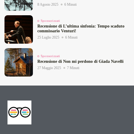
8 Agosto 2025
6 Minuti
Sponsorizzati
Recensione di L’ultima sinfonia: Tempo scaduto
commissario Venturi!
25 Luglio 2025
6 Minuti
Sponsorizzati
Recensione di Non mi perdono di Giada Navelli
27 Maggio 2025
7 Minuti