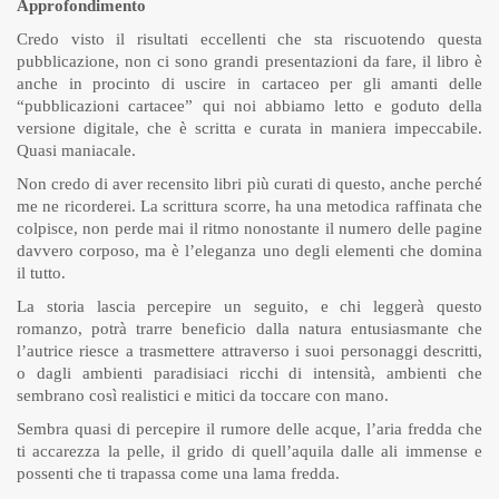
Approfondimento
Credo visto il risultati eccellenti che sta riscuotendo questa
pubblicazione, non ci sono grandi presentazioni da fare, il libro è
anche in procinto di uscire in cartaceo per gli amanti delle
“pubblicazioni cartacee” qui noi abbiamo letto e goduto della
versione digitale, che è scritta e curata in maniera impeccabile.
Quasi maniacale.
Non credo di aver recensito libri più curati di questo, anche perché
me ne ricorderei. La scrittura scorre, ha una metodica raffinata che
colpisce, non perde mai il ritmo nonostante il numero delle pagine
davvero corposo, ma è l’eleganza uno degli elementi che domina
il tutto.
La storia lascia percepire un seguito, e chi leggerà questo
romanzo, potrà trarre beneficio dalla natura entusiasmante che
l’autrice riesce a trasmettere attraverso i suoi personaggi descritti,
o dagli ambienti paradisiaci ricchi di intensità, ambienti che
sembrano così realistici e mitici da toccare con mano.
Sembra quasi di percepire il rumore delle acque, l’aria fredda che
ti accarezza la pelle, il grido di quell’aquila dalle ali immense e
possenti che ti trapassa come una lama fredda.