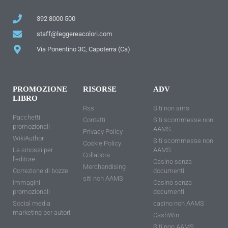
392 8000 500
staff@leggereacolori.com
Via Ponentino 3C, Capoterra (Ca)
PROMOZIONE
RISORSE
ADV
LIBRO
Rss
Siti non ams
Pacchetti
Contatti
Siti scommesse non
promozionali
AAMS
Privacy Policy
WikiAuthor
Siti scommesse non
Cookie Policy
La sinossi per
AAMS
Collabora
l'editore
Casino senza
Merchandising
Correzione di bozze
documenti
siti non AAMS
Immagini
Casino senza
promozionali
documenti
Social media
casino non AAMS
marketing per autori
CashWin
Siti non AAMS