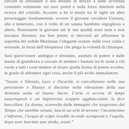
cercare di affrontare il suo destino in mezzo a tante avversità
contando solamente sui suoi poteri e sulla forza interiore nella
ricerca del cristallo. Accanto a lei si snoda tra le righe un altro
personaggio fondamentale, ovvero il giovane cavaliere Uszrany,
alto e temerario, con il volto di un satana bambino orgoglioso e
altero. Nonostante la giovane età le sue qualità sono note e non
lasciano dissensi, ma ben presto si ritroverà ad affrontare la
superbia del nobile Mazdraan l’elegante oratore dalla voce calda e
sensuale, la forza dell’eloquenza che piega la volontà di chiunque.
Sarà quest’essere ambiguo e sfrontato, assetato di potere e dalle
manie di grandezza a cercare di mettere i bastoni tra le ruote a chi
vuole a tutti i costi mettere al sicuro quella forma di potere eccelso,
in grado di abbattere ogni cosa, anche il più avido ammaliatore.
“Suono e Silenzio, Luce e Oscurità, si cancellarono nella sua
percezione e Xhanys si disciolse nella vibrazione della sua
Armonia unita al Suono Sacro. L’aria si accese di lampi
azzurrognoli e un improvviso scoppio agghiacciante la fece
barcollare. La donna, sconvolta dalle immagini che sorgevano dal
Tempo che sarebbe venuto, lanciò un urlo di terrore: l’incantesimo
s’infranse, l’acqua di colpo ricadde in onde scomposte e l’aquila,
dopo aver lanciato uno strido, svanì.”