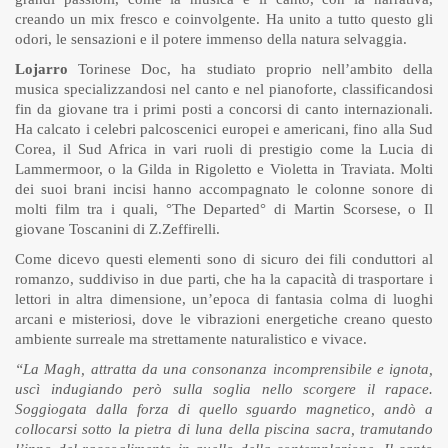
creando un mix fresco e coinvolgente. Ha unito a tutto questo gli
odori, le sensazioni e il potere immenso della natura selvaggia.
Lojarro
Torinese Doc, ha studiato proprio nell’ambito della
musica specializzandosi nel canto e nel pianoforte, classificandosi
fin da giovane tra i primi posti a concorsi di canto internazionali.
Ha calcato i celebri palcoscenici europei e americani, fino alla Sud
Corea, il Sud Africa in vari ruoli di prestigio come la Lucia di
Lammermoor, o la Gilda in Rigoletto e Violetta in Traviata. Molti
dei suoi brani incisi hanno accompagnato le colonne sonore di
molti film tra i quali, °The Departed° di Martin Scorsese, o Il
giovane Toscanini di Z.Zeffirelli.
Come dicevo questi elementi sono di sicuro dei fili conduttori al
romanzo, suddiviso in due parti, che ha la capacità di trasportare i
lettori in altra dimensione, un’epoca di fantasia colma di luoghi
arcani e misteriosi, dove le vibrazioni energetiche creano questo
ambiente surreale ma strettamente naturalistico e vivace.
“La Magh, attratta da una consonanza incomprensibile e ignota,
uscì indugiando però sulla soglia nello scorgere il rapace.
Soggiogata dalla forza di quello sguardo magnetico, andò a
collocarsi sotto la pietra di luna della piscina sacra, tramutando