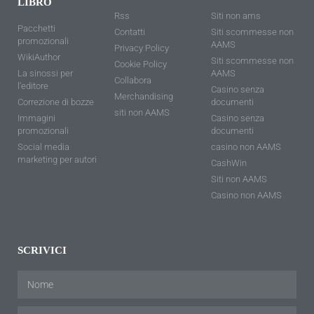
LIBRO
Rss
Siti non ams
Pacchetti
Contatti
Siti scommesse non
promozionali
AAMS
Privacy Policy
WikiAuthor
Siti scommesse non
Cookie Policy
La sinossi per
AAMS
Collabora
l'editore
Casino senza
Merchandising
Correzione di bozze
documenti
siti non AAMS
Immagini
Casino senza
promozionali
documenti
Social media
casino non AAMS
marketing per autori
CashWin
Siti non AAMS
Casino non AAMS
SCRIVICI