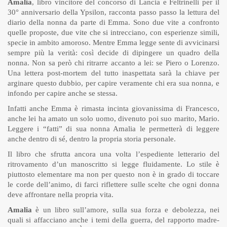
Amalia
, libro vincitore del concorso di Lancia e Feltrinelli per il
30° anniversario della Ypsilon, racconta passo passo la lettura del
diario della nonna da parte di Emma. Sono due vite a confronto
quelle proposte, due vite che si intrecciano, con esperienze simili,
specie in ambito amoroso. Mentre Emma legge sente di avvicinarsi
sempre più la verità: così decide di dipingere un quadro della
nonna. Non sa però chi ritrarre accanto a lei: se Piero o Lorenzo.
Una lettera post-mortem del tutto inaspettata sarà la chiave per
arginare questo dubbio, per capire veramente chi era sua nonna, e
infondo per capire anche se stessa.
Infatti anche Emma è rimasta incinta giovanissima di Francesco,
anche lei ha amato un solo uomo, divenuto poi suo marito, Mario.
Leggere i “fatti” di sua nonna Amalia le permetterà di leggere
anche dentro di sé, dentro la propria storia personale.
Il libro che sfrutta ancora una volta l’espediente letterario del
ritrovamento d’un manoscritto si legge fluidamente. Lo stile è
piuttosto elementare ma non per questo non è in grado di toccare
le corde dell’animo, di farci riflettere sulle scelte che ogni donna
deve affrontare nella propria vita.
Amalia
è un libro sull’amore, sulla sua forza e debolezza, nei
quali si affacciano anche i temi della guerra, del rapporto madre-