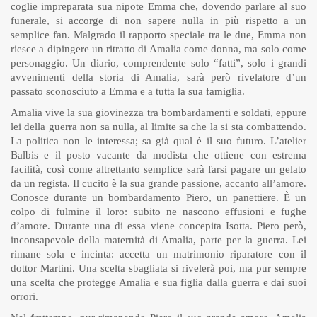
coglie impreparata sua nipote Emma che, dovendo parlare al suo
funerale, si accorge di non sapere nulla in più rispetto a un
semplice fan. Malgrado il rapporto speciale tra le due, Emma non
riesce a dipingere un ritratto di Amalia come donna, ma solo come
personaggio. Un diario, comprendente solo “fatti”, solo i grandi
avvenimenti della storia di Amalia, sarà però rivelatore d’un
passato sconosciuto a Emma e a tutta la sua famiglia.
Amalia vive la sua giovinezza tra bombardamenti e soldati, eppure
lei della guerra non sa nulla, al limite sa che la si sta combattendo.
La politica non le interessa; sa già qual è il suo futuro. L’atelier
Balbis e il posto vacante da modista che ottiene con estrema
facilità, così come altrettanto semplice sarà farsi pagare un gelato
da un regista. Il cucito è la sua grande passione, accanto all’amore.
Conosce durante un bombardamento Piero, un panettiere. È un
colpo di fulmine il loro: subito ne nascono effusioni e fughe
d’amore. Durante una di essa viene concepita Isotta. Piero però,
inconsapevole della maternità di Amalia, parte per la guerra. Lei
rimane sola e incinta: accetta un matrimonio riparatore con il
dottor Martini. Una scelta sbagliata si rivelerà poi, ma pur sempre
una scelta che protegge Amalia e sua figlia dalla guerra e dai suoi
orrori.