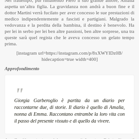
Nel frattempo, pur rimanendo Piero il suo grande amore, Amalia
aspetta un’altra figlia. La gravidanza non andrà a buon fine e il
dottor Martini verrà fucilato per aver concesso le sue prestazioni di
medico indipendentemente a fascisti e partigiani. Malgrado la
vedovanza e la perdita della bambina, il destino è benevolo. Ha
per lei in serbo per lei ben altre passioni, ben altre sorprese, una tra
queste sarà quel regista che le aveva concesso un gelato tempo
prima.
[instagram url=https://instagram.com/p/8xXWYIDz0B/
hidecaption=true width=400]
Approfondimento
Giorgia Garberoglio è partita da un diario per
raccontarne due, di storie. Il diario è quello di Amalia,
nonna di Emma. Raccontano entrambe la loro vita con
il passo del presente vissuto e di quello da vivere.