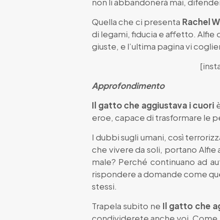
non li abbandonerà mai, difendend
Quella che ci presenta
Rachel W
di legami, fiducia e affetto. Alfie
giuste, e l’ultima pagina vi coglie
[ins
Approfondimento
Il gatto che aggiustava i cuori
è
eroe, capace di trasformare le 
I dubbi sugli umani, così terroriz
che vivere da soli, portano Alfi
male? Perché continuano ad aut
rispondere a domande come queste
stessi.
Trapela subito ne
Il gatto che a
condividerete anche voi. Come no