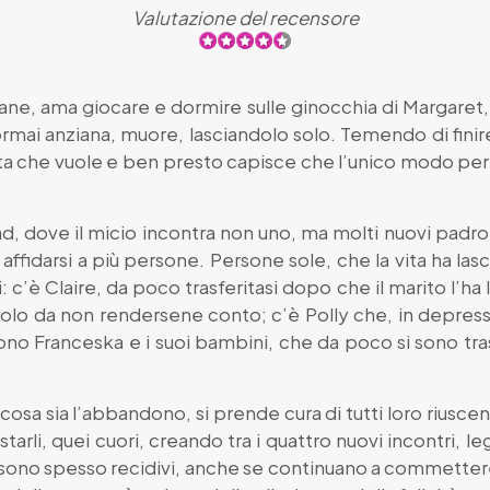
Valutazione del recensore
vane, ama giocare e dormire sulle ginocchia di Margaret,
rmai anziana, muore, lasciandolo solo. Temendo di finire in
ita che vuole e ben presto capisce che l’unico modo pe
 Road, dove il micio incontra non uno, ma molti nuovi pad
fidarsi a più persone. Persone sole, che la vita ha lasci
: c’è Claire, da poco trasferitasi dopo che il marito l’ha 
 solo da non rendersene conto; c’è Polly che, in depre
 sono Franceska e i suoi bambini, che da poco si sono tra
cosa sia l’abbandono, si prende cura di tutti loro riuscen
ustarli, quei cuori, creando tra i quattro nuovi incontri, 
ono spesso recidivi, anche se continuano a commettere er