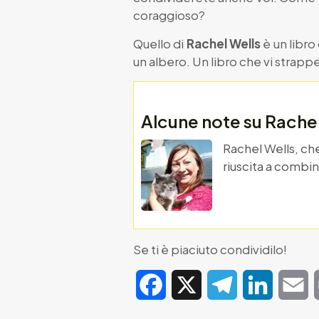
coraggioso?
Quello di
Rachel Wells
è un libro
un albero. Un libro che vi strapper
Alcune note su Rachel
Rachel Wells, ch
riuscita a combin
Se ti è piaciuto condividilo!
Facebook
X
Telegram
LinkedIn
E