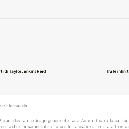
ti di Taylor Jenkins Reid
Tra le infin
er la lettura da
, è una divoratrice di ogni genere letterario. Adora il teatro, la scritt
certa che i libri saranno il suo futuro. Instancabile ottimista, affronta 