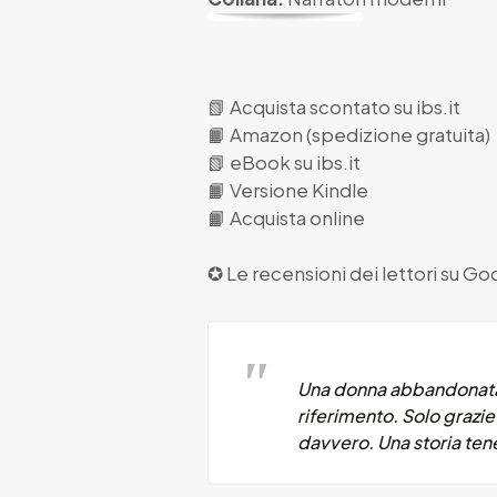
📗
Acquista scontato su ibs.it
📙
Amazon (spedizione gratuita)
📗
eBook su ibs.it
📙
Versione Kindle
📙
Acquista online
✪ Le recensioni dei lettori su
Goo
Una donna abbandonata, 
riferimento. Solo grazie 
davvero. Una storia tene