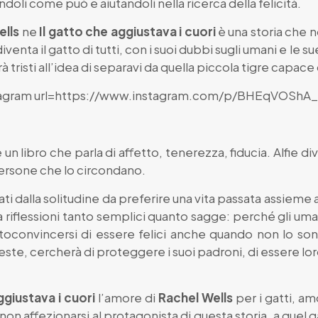
oli come può e aiutandoli nella ricerca della felicità.
ells
ne
Il gatto che aggiustava i cuori
è una storia che n
 diventa il gatto di tutti, con i suoi dubbi sugli umani e le 
rà tristi all’idea di separavi da quella piccola tigre capace
tagram url=https://www.instagram.com/p/BHEqVOShA_p
 un libro che parla di affetto, tenerezza, fiducia. Alfie 
persone che lo circondano.
zati dalla solitudine da preferire una vita passata assieme
e a riflessioni tanto semplici quanto sagge: perché gli 
oconvincersi di essere felici anche quando non lo sono
, cercherà di proteggere i suoi padroni, di essere loro
ggiustava i cuori
l’amore di
Rachel Wells
per i gatti, amo
n affezionarsi al protagonista di questa storia, a quel g