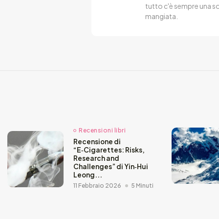
tutto c'è sempre una s
mangiata.
Recensioni libri
Recensione di
“E‑Cigarettes: Risks,
Research and
Challenges” di Yin‑Hui
Leong...
11 Febbraio 2026
5 Minuti