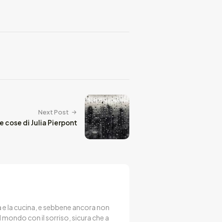
Next Post
ite cose di Julia Pierpont
ura e la cucina, e sebbene ancora non
il mondo con il sorriso, sicura che a