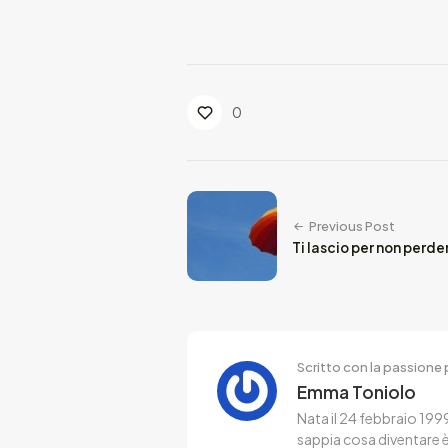
0
Previous Post
Ti lascio per non perder
Scritto con la passione p
Emma Toniolo
Nata il 24 febbraio 1999
sappia cosa diventare è 