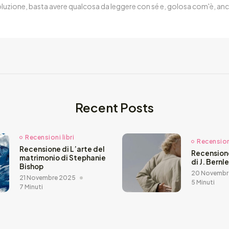
oluzione, basta avere qualcosa da leggere con sé e, golosa com'è, anc
Recent Posts
Recensioni libri
Recensioni
Recensione di L’arte del
Recension
matrimonio di Stephanie
di J. Bernl
Bishop
20 Novembr
21 Novembre 2025
5 Minuti
7 Minuti