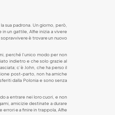
 la sua padrona. Un giorno, però,
 un gattile, Alfie inizia a vivere
r sopravvivere è trovare un nuovo
roni, perché l’unico modo per non
ato indietro e che solo grazie al
lasciata; c’è John, che ha perso il
ssione post-parto, non ha amiche
sferiti dalla Polonia e sono senza
do a entrare nei loro cuori, e non
legami, amicizie destinate a durare
rori e a finire in trappola, Alfie