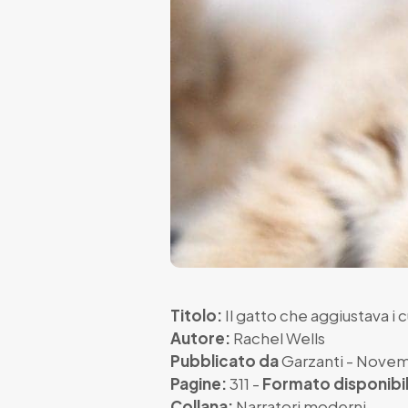
Titolo:
Il gatto che aggiustava i c
Autore:
Rachel Wells
Pubblicato da
Garzanti
- Novem
Pagine:
311 -
Formato disponibil
Collana:
Narratori moderni