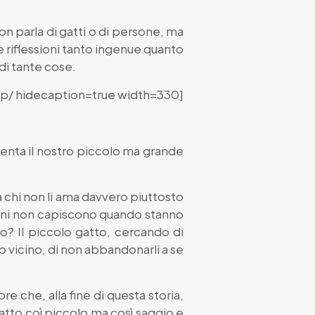
on parla di gatti o di persone, ma
sue riflessioni tanto ingenue quanto
 di tante cose.
/ hidecaption=true width=330]
diventa il nostro piccolo ma grande
 a chi non li ama davvero piuttosto
umani non capiscono quando stanno
? Il piccolo gatto, cercando di
 vicino, di non abbandonarli a se
re che, alla fine di questa storia,
atto coì piccolo ma così saggio e