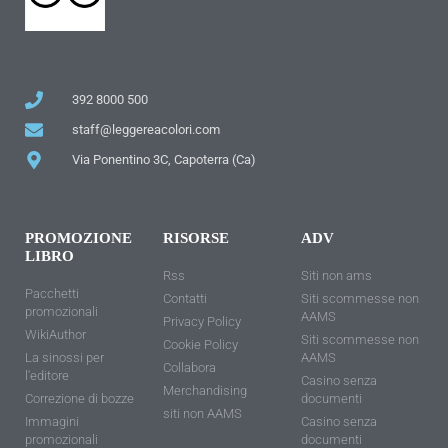
392 8000 500
staff@leggereacolori.com
Via Ponentino 3C, Capoterra (Ca)
PROMOZIONE
RISORSE
ADV
LIBRO
Rss
Siti non ams
Pacchetti
Contatti
Siti scommesse non
promozionali
AAMS
Privacy Policy
WikiAuthor
Siti scommesse non
Cookie Policy
La sinossi per
AAMS
Collabora
l'editore
Casino senza
Merchandising
Correzione di bozze
documenti
siti non AAMS
Immagini
Casino senza
promozionali
documenti