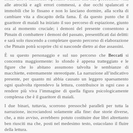
alle atrocità e agli errori commessi, a due occhi spalancati e
immobili che lo fissano e non lo lasciano dormire, alla scelta di
cambiare vita a discapito della fama. È da questo punto che il
guaritore di maiali ha iniziato il suo percorso di espiazione, giunto
ora al momento cruciale; i demoni del presente consentono a
Pimain di combattere i demoni del passato, presentificati dai delitti:
e sarà solo riuscendo a completare questo percorso di elaborazione
che Pimain potrà scoprire chi si nasconde dietro ai due assassini.
È su questo personaggio e sul suo percorso che
Beccati
si
concentra maggiormente: lo sfondo è appena tratteggiato e le
figure che lo abitano assumono talvolta le sembianze di
macchiette, estremamente stereotipate. La narrazione all’indicativo
presente, per quanto mi abbia causato un leggero spaesamento
ogni qualvolta riprendevo la lettura, contribuisce in ogni caso a
rendere più viva l’immagine di quella figura psicologicamente
complessa che è il guaritore di maiali.
I due binari, tuttavia, scorrono pressochè paralleli per tutta la
narrazione, incrociandosi solamente alla fine: due storie diverse,
che, a mio avviso, avrebbero potuto costituire due libri altrettanto
ben riusciti ma che, posti nel medesimo testo, ostacolano il fluire
della lettura.