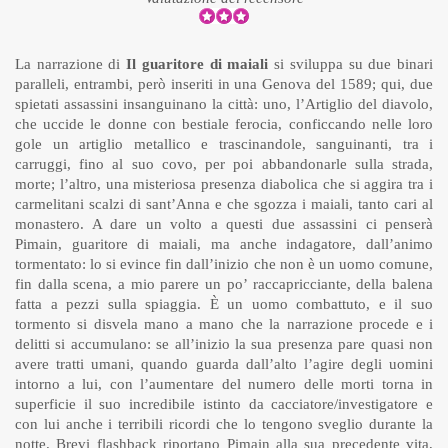
La narrazione di
Il guaritore di maiali
si sviluppa su due binari
paralleli, entrambi, però inseriti in una Genova del 1589; qui, due
spietati assassini insanguinano la città: uno, l’Artiglio del diavolo,
che uccide le donne con bestiale ferocia, conficcando nelle loro
gole un artiglio metallico e trascinandole, sanguinanti, tra i
carruggi, fino al suo covo, per poi abbandonarle sulla strada,
morte; l’altro, una misteriosa presenza diabolica che si aggira tra i
carmelitani scalzi di sant’Anna e che sgozza i maiali, tanto cari al
monastero. A dare un volto a questi due assassini ci penserà
Pimain, guaritore di maiali, ma anche indagatore, dall’animo
tormentato: lo si evince fin dall’inizio che non è un uomo comune,
fin dalla scena, a mio parere un po’ raccapricciante, della balena
fatta a pezzi sulla spiaggia. È un uomo combattuto, e il suo
tormento si disvela mano a mano che la narrazione procede e i
delitti si accumulano: se all’inizio la sua presenza pare quasi non
avere tratti umani, quando guarda dall’alto l’agire degli uomini
intorno a lui, con l’aumentare del numero delle morti torna in
superficie il suo incredibile istinto da cacciatore/investigatore e
con lui anche i terribili ricordi che lo tengono sveglio durante la
notte. Brevi flashback riportano Pimain alla sua precedente vita,