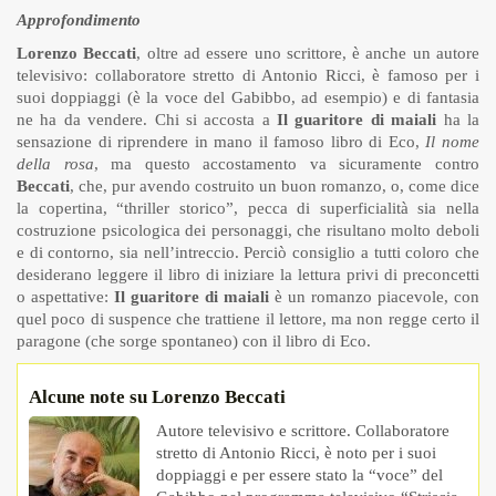
Approfondimento
Lorenzo Beccati
, oltre ad essere uno scrittore, è anche un autore
televisivo: collaboratore stretto di Antonio Ricci, è famoso per i
suoi doppiaggi (è la voce del Gabibbo, ad esempio) e di fantasia
ne ha da vendere. Chi si accosta a
Il guaritore di maiali
ha la
sensazione di riprendere in mano il famoso libro di Eco,
Il nome
della rosa
, ma questo accostamento va sicuramente contro
Beccati
, che, pur avendo costruito un buon romanzo, o, come dice
la copertina, “thriller storico”, pecca di superficialità sia nella
costruzione psicologica dei personaggi, che risultano molto deboli
e di contorno, sia nell’intreccio. Perciò consiglio a tutti coloro che
desiderano leggere il libro di iniziare la lettura privi di preconcetti
o aspettative:
Il guaritore di maiali
è un romanzo piacevole, con
quel poco di suspence che trattiene il lettore, ma non regge certo il
paragone (che sorge spontaneo) con il libro di Eco.
Alcune note su Lorenzo Beccati
Autore televisivo e scrittore. Collaboratore
stretto di Antonio Ricci, è noto per i suoi
doppiaggi e per essere stato la “voce” del