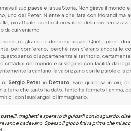
va il suo paese e la sua Storia. Non girava il mondo e
ino, uno dei Peter. Niente a che fare con Morandi ma anc
quella, più attuale, contro il prevalere della modernizzaz
ato da cui veniamo.
 dei nonni, degli amici e dei compaesani. Quello pieno d
ente per com’erano, perché non c’erano ancora le cop
, è questo senso di appartenenza al territorio, certament
o cittadini del mondo e si slegano con facilità dai lega
emente la cantano, la valorizzano con le parole o la pr
o di
Sergio Peter
in
Dettato
. Fare qualcosa in più, di
 terra che tanto ha dato, tanto ha formato l’anima, con 
tici, con i suoi angoli di immaginario.
battelli, traghetti e speravo di guidarli con lo sguardo; diseg
revano e cadevano. Spesso il gioco finiva prima che mi acco
)