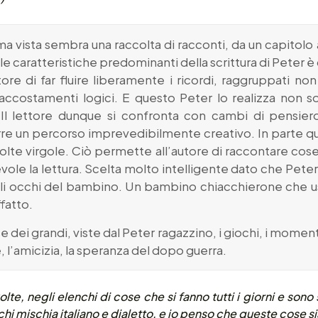
 vista sembra una raccolta di racconti, da un capitolo 
delle caratteristiche predominanti della scrittura di Pete
utore di far fluire liberamente i ricordi, raggruppati
ccostamenti logici. E questo Peter lo realizza non solo
. Il lettore dunque si confronta con cambi di pensiero
e un percorso imprevedibilmente creativo. In parte que
te virgole. Ciò permette all’autore di raccontare cose 
e la lettura. Scelta molto intelligente dato che Peter
 gli occhi del bambino. Un bambino chiacchierone che 
fatto.
 dei grandi, viste dal Peter ragazzino, i giochi, i momenti 
, l’amicizia, la speranza del dopo guerra.
olte, negli elenchi di cose che si fanno tutti i giorni e so
i chi mischia italiano e dialetto, e io penso che queste cose s