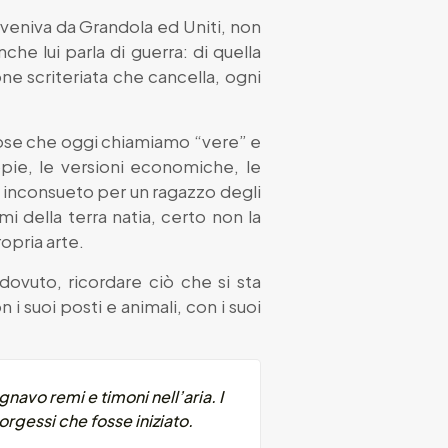
 veniva da Grandola ed Uniti, non
he lui parla di guerra: di quella
ione scriteriata che cancella, ogni
i cose che oggi chiamiamo “vere” e
ie, le versioni economiche, le
e inconsueto per un ragazzo degli
mi della terra natia, certo non la
opria arte.
 dovuto, ricordare ciò che si sta
i suoi posti e animali, con i suoi
navo remi e timoni nell’aria. I
rgessi che fosse iniziato.