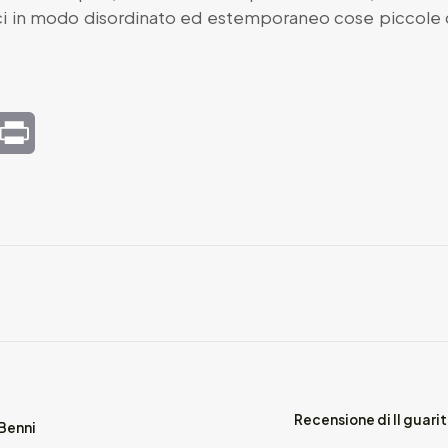
oci in modo disordinato ed estemporaneo cose piccol
mail
Print
Recensione di Il guarit
 Benni