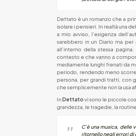
Dettato è un romanzo che a prima
isolare i pensieri. In realtà una 
a mio avviso, l’esigenza dell’a
sarebbero in un Diario ma per a
all’interno della stessa pagina
contesto e che vanno a comporr
mediamente lunghi frenati da mol
periodo, rendendo meno scorrevol
persona, per grandi tratti, con
che semplicemente non la usa af
In
Dettato
vi sono le piccole cose
grandezza, le tragedie, la routine
C’è una musica, delle v
ritornello negli errori d