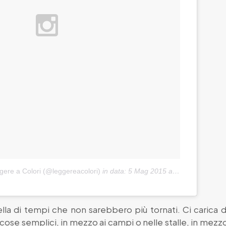
gere a Colori (@leggereacolori)
in data:
5 Mag 2015 alle ore 02:58 PDT
la di tempi che non sarebbero più tornati. Ci carica 
i cose semplici, in mezzo ai campi o nelle stalle, in mez