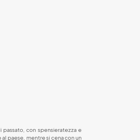
di passato, con spensieratezza e
zo al paese, mentre si cena con un