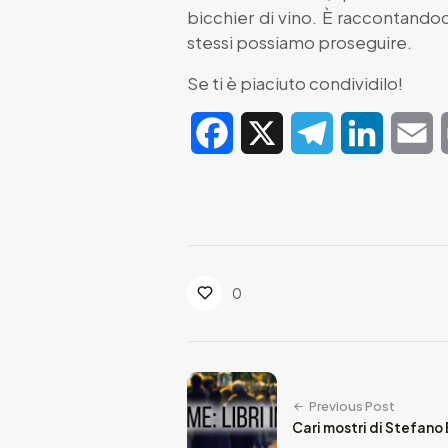
bicchier di vino. È raccontand
stessi possiamo proseguire.
Se ti è piaciuto condividilo!
Facebook
X
Telegram
LinkedIn
E
0
Previous Post
Cari mostri di Stefano