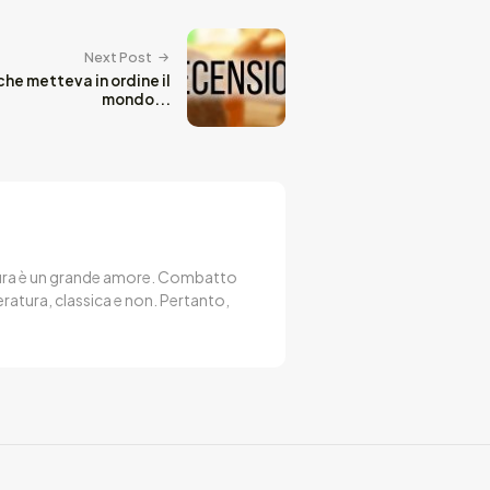
Next Post
he metteva in ordine il
mondo...
lettura è un grande amore. Combatto
eratura, classica e non. Pertanto,