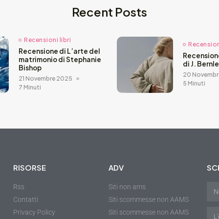
Recent Posts
Recensioni libri
Recensioni
Recensione di L’arte del
Recension
matrimonio di Stephanie
di J. Bernl
Bishop
20 Novembr
21 Novembre 2025
5 Minuti
7 Minuti
RISORSE
ADV
SCR
Rss
Siti non ams
Contatti
Siti scommesse non AAMS
Privacy Policy
Siti scommesse non AAMS