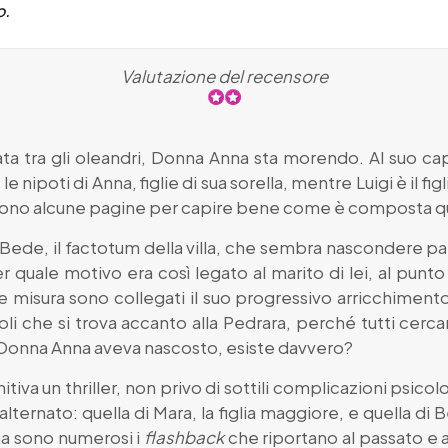
o.
Valutazione del recensore
uata tra gli oleandri, Donna Anna sta morendo. Al suo c
le nipoti di Anna, figlie di sua sorella, mentre Luigi è il 
ono alcune pagine per capire bene come è composta que
Bede, il factotum della villa, che sembra nascondere par
uale motivo era così legato al marito di lei, al punto d
misura sono collegati il suo progressivo arricchimento
i che si trova accanto alla Pedrara, perché tutti cercano
che Donna Anna aveva nascosto, esiste davvero?
nitiva un thriller, non privo di sottili complicazioni psico
lternato: quella di Mara, la figlia maggiore, e quella di 
 ma sono numerosi i
flashback
che riportano al passato e