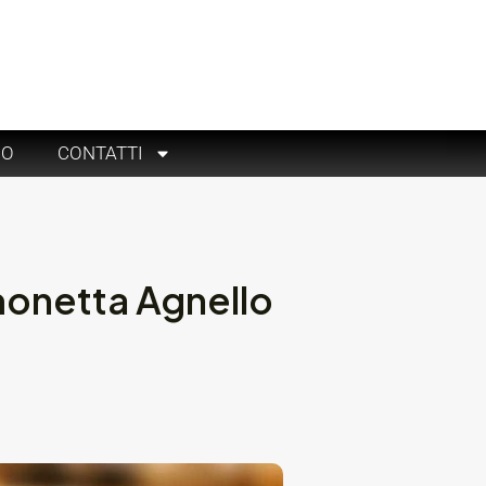
RO
CONTATTI
imonetta Agnello