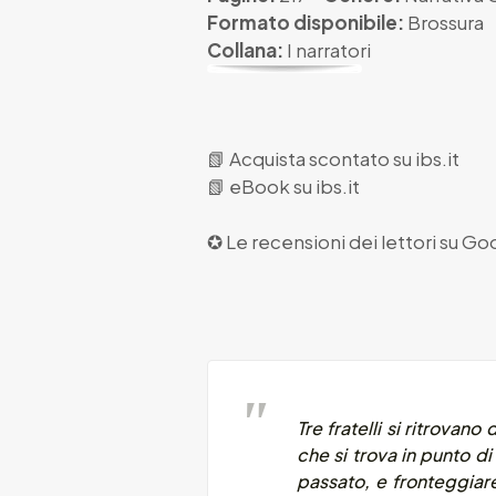
Formato disponibile:
Brossura
Collana:
I narratori
📗
Acquista scontato su ibs.it
📗
eBook su ibs.it
✪ Le recensioni dei lettori su
Goo
Tre fratelli si ritrovano
che si trova in punto d
passato, e fronteggiare 