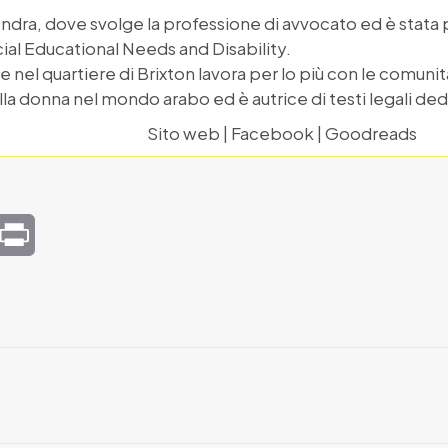
ondra, dove svolge la professione di avvocato ed è stata
ial Educational Needs and Disability.
ale nel quartiere di Brixton lavora per lo più con le comun
la donna nel mondo arabo ed è autrice di testi legali dedic
Sito web
|
Facebook
|
Goodreads
mail
Print