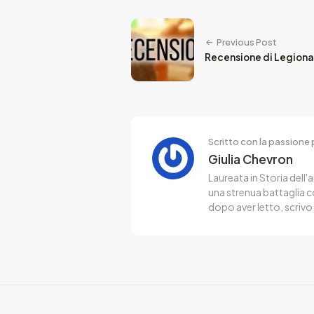
Previous Post
Recensione di Legionar
Scritto con la passione p
Giulia Chevron
Laureata in Storia dell'
una strenua battaglia co
dopo aver letto, scrivo