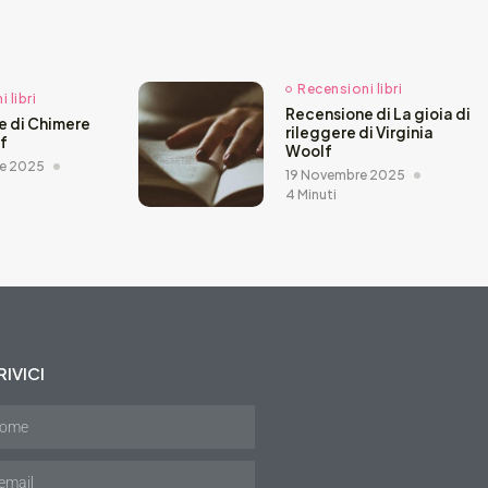
Recensioni libri
 libri
Recensione di La gioia di
e di Chimere
rileggere di Virginia
ef
Woolf
e 2025
19 Novembre 2025
4 Minuti
IVICI