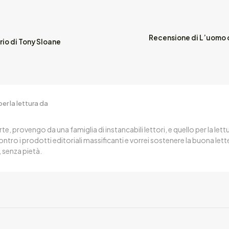
Recensione di L’uomo c
io di Tony Sloane
er la lettura da
arte, provengo da una famiglia di instancabili lettori, e quello per la 
ntro i prodotti editoriali massificanti e vorrei sostenere la buona lett
, senza pietà.