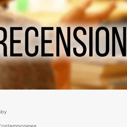
nby
 Contemporanea