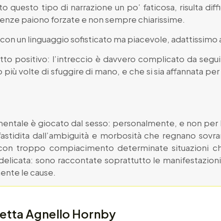
 questo tipo di narrazione un po’ faticosa, risulta diffici
cidenze paiono forzate e non sempre chiarissime.
con un linguaggio sofisticato ma piacevole, adattissimo a
tutto positivo: l’intreccio è davvero complicato da seg
ato più volte di sfuggire di mano, e che si sia affannata per
amentale è giocato dal sesso: personalmente, e non per 
fastidita dall’ambiguità e morbosità che regnano sovr
e con troppo compiacimento determinate situazioni c
delicata: sono raccontate soprattutto le manifestazion
ente le cause.
etta Agnello Hornby