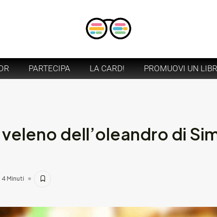
OR
PARTECIPA
LA CARD!
PROMUOVI UN LIB
l veleno dell’oleandro di S
4 Minuti