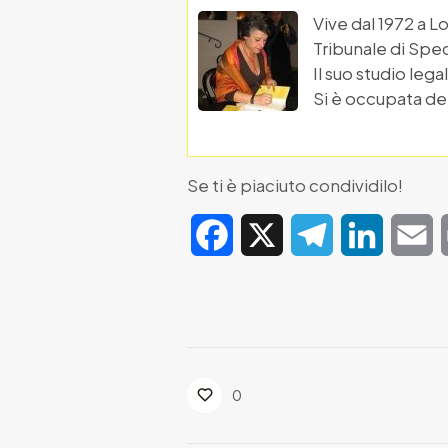
Vive dal 1972 a L
Tribunale di Spec
Il suo studio leg
Si è occupata del
Se ti è piaciuto condividilo!
Facebook
X
Telegram
LinkedIn
E
0