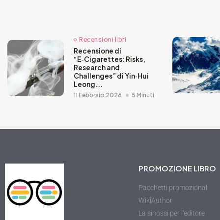
Recensioni libri
Recensione di
“E‑Cigarettes: Risks,
Research and
Challenges” di Yin‑Hui
Leong...
11 Febbraio 2026
5 Minuti
PROMOZIONE LIBRO
Pacchetti promozionali
WikiAuthor
La sinossi per l'editore