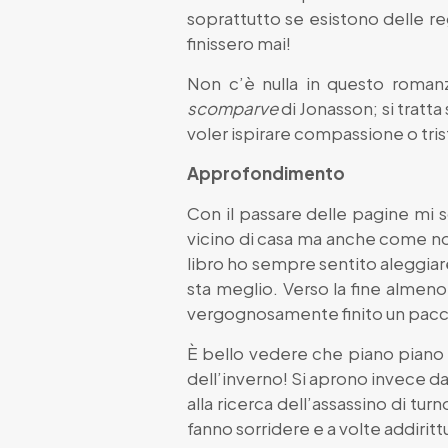
soprattutto se esistono delle re
finissero mai!
Non c’è nulla in questo roma
scomparve
di Jonasson; si tratta
voler ispirare compassione o tris
Approfondimento
Con il passare delle pagine mi
vicino di casa ma anche come no
libro ho sempre sentito aleggiare
sta meglio. Verso la fine almeno
vergognosamente finito un pacche
È bello vedere che piano piano ci
dell’inverno! Si aprono invece da
alla ricerca dell’assassino di tur
fanno sorridere e a volte addiritt