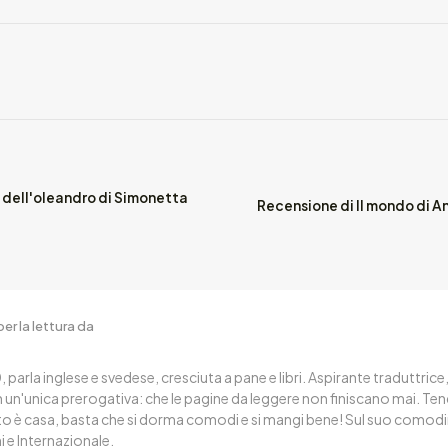
o dell'oleandro di Simonetta
Recensione di Il mondo di A
er la lettura da
, parla inglese e svedese, cresciuta a pane e libri. Aspirante traduttrice
n un'unica prerogativa: che le pagine da leggere non finiscano mai. T
sto è casa, basta che si dorma comodi e si mangi bene! Sul suo comodi
i e Internazionale.