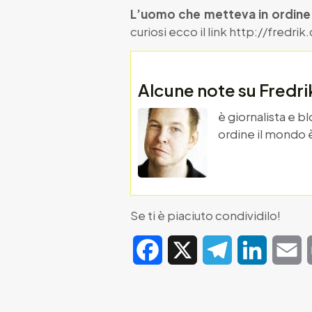
L’uomo che metteva in ordine
curiosi ecco il link http://fredrik
Alcune note su Fredr
è giornalista e 
ordine il mondo è 
Se ti è piaciuto condividilo!
Facebook
X
Telegram
LinkedIn
E