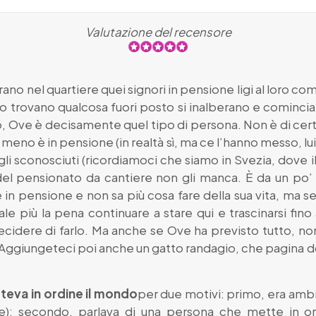
Valutazione del recensore
o nel quartiere quei signori in pensione ligi al loro comp
 trovano qualcosa fuori posto si inalberano e comincian
Ove è decisamente quel tipo di persona. Non è di certo
no è in pensione (in realtà sì, ma ce l’hanno messo, lui
gli sconosciuti (ricordiamoci che siamo in Svezia, dove i
 del pensionato da cantiere non gli manca. È da un po’ 
è in pensione e non sa più cosa fare della sua vita, m
ale più la pena continuare a stare qui e trascinarsi fino
cidere di farlo. Ma anche se Ove ha previsto tutto, non
 Aggiungeteci poi anche un gatto randagio, che pagina d
eva in ordine il mondo
per due motivi: primo, era ambie
); secondo, parlava di una persona che mette in ord