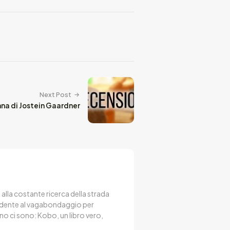
Next Post
nna di Jostein Gaardner
, alla costante ricerca della strada
endente al vagabondaggio per
no ci sono: Kobo, un libro vero,