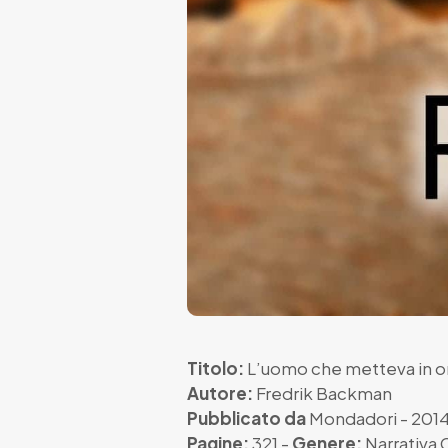
Titolo:
L’uomo che metteva in o
Autore:
Fredrik Backman
Pubblicato da
Mondadori
- 201
Pagine:
321 -
Genere:
Narrativa