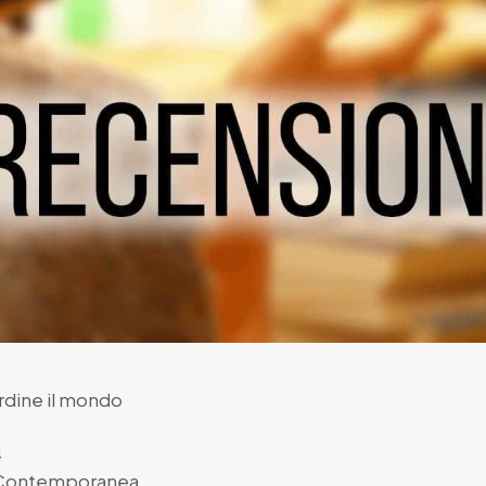
rdine il mondo
4
 Contemporanea