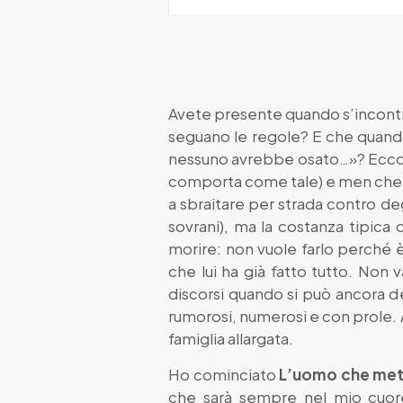
Avete presente quando s’incontran
seguano le regole? E che quando
nessuno avrebbe osato…»? Ecco, 
comporta come tale) e men che me
a sbraitare per strada contro de
sovrani), ma la costanza tipica
morire: non vuole farlo perché 
che lui ha già fatto tutto. Non v
discorsi quando si può ancora de
rumorosi, numerosi e con prole.
famiglia allargata.
Ho cominciato
L’uomo che mett
che sarà sempre nel mio cuore