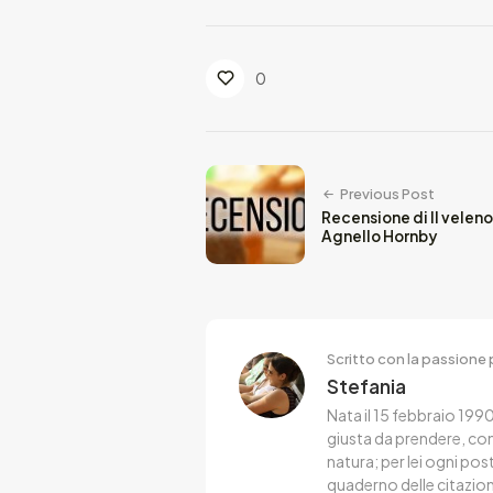
0
Previous Post
Recensione di Il velen
Agnello Hornby
Scritto con la passione p
Stefania
Nata il 15 febbraio 1990
giusta da prendere, co
natura; per lei ogni po
quaderno delle citazion