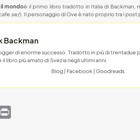
 il mondo
è il primo libro tradotto in Italia di Backman
.cafe.se/). Il personaggio di Ove è nato proprio tra i post 
ik Backman
blogger di enorme successo. Tradotto in più di trentadue
il libro più amato di Svezia negli ultimi anni.
Blog
|
Facebook
|
Goodreads
mail
Print