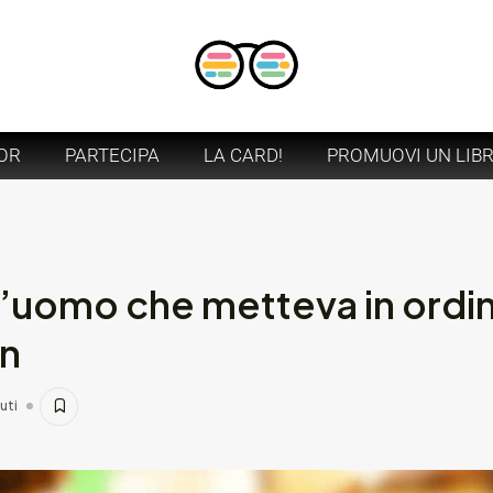
OR
PARTECIPA
LA CARD!
PROMUOVI UN LIB
’uomo che metteva in ordin
an
uti