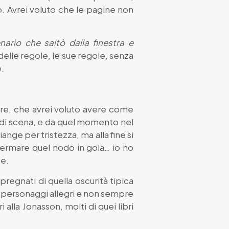
o. Avrei voluto che le pagine non
enario che saltò dalla finestra e
delle regole, le sue regole, senza
e.
re, che avrei voluto avere come
 di scena, e da quel momento nel
nge per tristezza, ma alla fine si
 fermare quel nodo in gola… io ho
te.
pregnati di quella oscurità tipica
on personaggi allegri e non sempre
 alla Jonasson, molti di quei libri