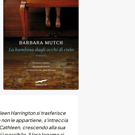
een Harrington si trasferisce
 non le appartiene, s'intreccia
 Cathleen, crescendo alla sua
 possibile. Il loro legame si