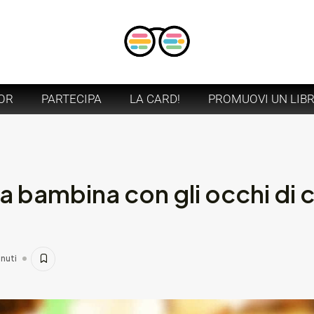
OR
PARTECIPA
LA CARD!
PROMUOVI UN LIB
a bambina con gli occhi di c
inuti