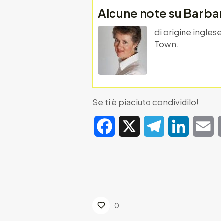
Alcune note su Barba
di origine ingles
Town.
Se ti è piaciuto condividilo!
Facebook
X
Telegram
LinkedIn
E
0