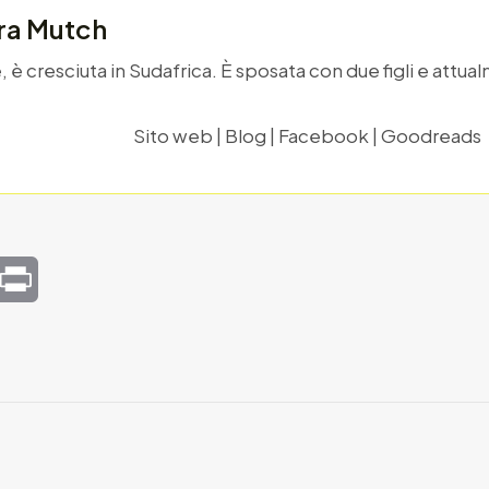
ra Mutch
e, è cresciuta in Sudafrica. È sposata con due figli e attu
Sito web
|
Blog
|
Facebook
|
Goodreads
mail
Print