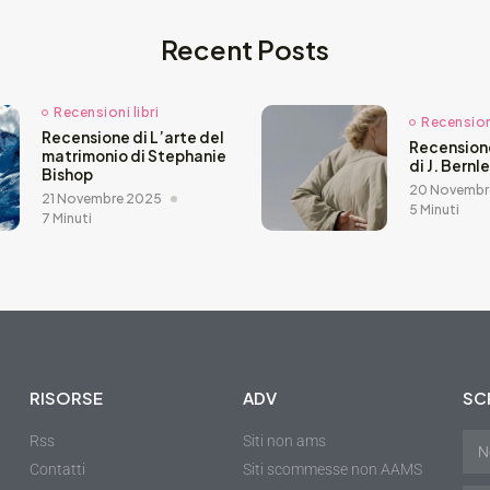
Recent Posts
Recensioni libri
Recensioni
Recensione di L’arte del
Recension
matrimonio di Stephanie
di J. Bernl
Bishop
20 Novembr
21 Novembre 2025
5 Minuti
7 Minuti
RISORSE
ADV
SCR
Rss
Siti non ams
Contatti
Siti scommesse non AAMS