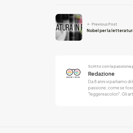
Previous Post
Nobel per la letteratura
Scritto con la passione p
Redazione
Da 8 anni vi parliamo di 
passione, come se fosse
"leggereacolori". Gli ar