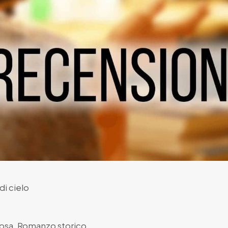
di cielo
rosa
,
Romanzo storico