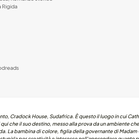
 Rigida
dreads
o, Cradock House, Sudafrica. È questo il luogo in cui Cathl
qui che il suo destino, messo alla prova da un ambiente che
Ada. La bambina di colore, figlia della governante di Madam
tupirla per creatività e interesse nell'apprendere quanto più