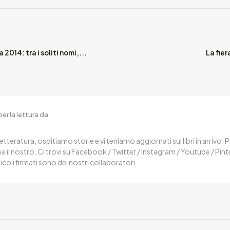
 2014: tra i soliti nomi,...
La fie
er la lettura da
letteratura, ospitiamo storie e vi teniamo aggiornati sui libri in arrivo.
 il nostro. Ci trovi su Facebook / Twitter / Instagram / Youtube / Pin
ticoli firmati sono dei nostri collaboratori.