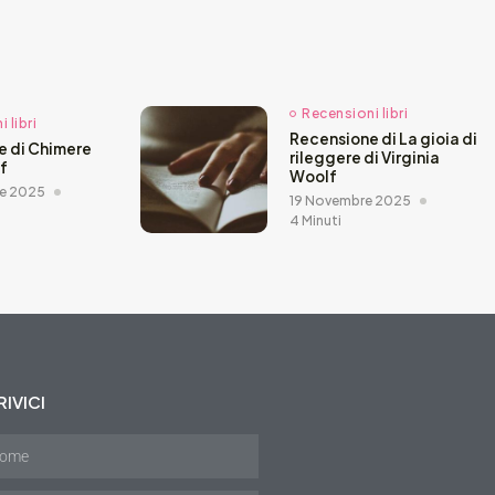
Recensioni libri
 libri
Recensione di La gioia di
e di Chimere
rileggere di Virginia
ef
Woolf
e 2025
19 Novembre 2025
4 Minuti
IVICI