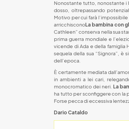
Nonostante tutto, nonostante i lu
dosso, oltrepassando potenziali 
Motivo per cui farà l’impossibile 
arricchiscono
La bambina con gli
Cathleen” conserva nella sua st
prima guerra mondiale e l’elezi
vicende di Ada e della famiglia H
sequela della sua “Signora”, è s
dell’epoca.
È certamente mediata dall’amore
in ambienti a lei cari, relega
monocromatico dei neri.
La bam
ha tutto per sconfiggere con la po
Forse pecca di eccessiva lentezz
Dario Cataldo