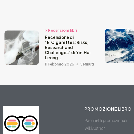
Recensioni libri
Recensione di
“E‑Cigarettes: Risks,
Research and
Challenges” di Yin‑Hui
Leong...
11 Febbraio 2026
5 Minuti
PROMOZIONE LIBRO
Pacchetti promozionali
WikiAuthor