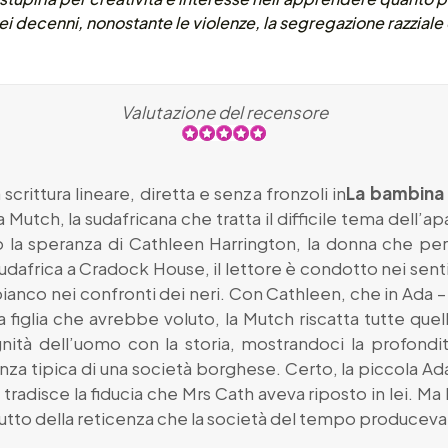
i decenni, nonostante le violenze, la segregazione razziale 
Valutazione del recensore
 scrittura lineare, diretta e senza fronzoli in
La bambina c
Mutch, la sudafricana che tratta il difficile tema dell’a
rso la speranza di Cathleen Harrington, la donna che pe
 Sudafrica a Cradock House, il lettore è condotto nei sent
anco nei confronti dei neri. Con Cathleen, che in Ada – l’a
la figlia che avrebbe voluto, la Mutch riscatta tutte 
gnità dell’uomo con la storia, mostrandoci la profondit
enza tipica di una società borghese. Certo, la piccola Ada,
tradisce la fiducia che Mrs Cath aveva riposto in lei. Ma l
frutto della reticenza che la società del tempo produceva