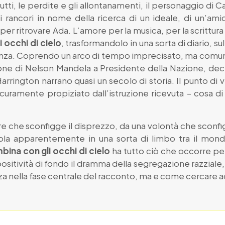
tti, le perdite e gli allontanamenti, il personaggio di Cat
rancori in nome della ricerca di un ideale, di un’amic
per ritrovare Ada. L’amore per la musica, per la scrittura 
 occhi di cielo
, trasformandolo in una sorta di diario, s
anza. Coprendo un arco di tempo imprecisato, ma comunq
one di Nelson Mandela a Presidente della Nazione, decre
arrington narrano quasi un secolo di storia. Il punto di v
icuramente propiziato dall’istruzione ricevuta – cosa di 
 che sconfigge il disprezzo, da una volontà che sconf
ndola apparentemente in una sorta di limbo tra il mond
bina con gli occhi di cielo
ha tutto ciò che occorre pe
sitività di fondo il dramma della segregazione razziale, d
a nella fase centrale del racconto, ma e come cercare ad 