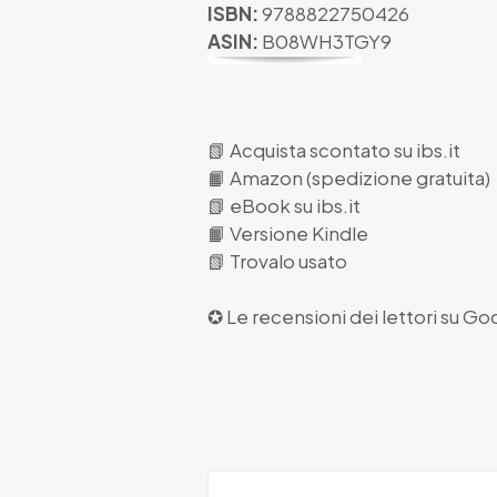
ISBN:
9788822750426
ASIN:
B08WH3TGY9
📗
Acquista scontato su ibs.it
📙
Amazon (spedizione gratuita)
📗
eBook su ibs.it
📙
Versione Kindle
📗
Trovalo usato
✪ Le recensioni dei lettori su
Goo