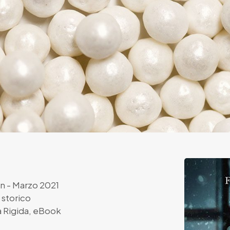
n
- Marzo 2021
storico
 Rigida
,
eBook