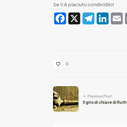
Se ti è piaciuto condividilo!
Facebook
X
Telegram
LinkedIn
E
0
Previous Post
Il giro di chiave di Rut