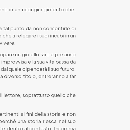
avano in un ricongiungimento che,
 a tal punto da non consentirle di
 che a relegare i suoi incubi in un
vivere.
ppare un gioiello raro e prezioso
 improvvisa e la sua vita passa da
o dal quale dipenderà il suo futuro.
a diverso titolo, entreranno a far
l lettore, soprattutto quello che
inenti ai fini della storia e non
perché una storia riesca nel suo
mente dentro al contesto. Insomma