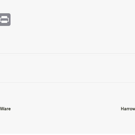
mail
Print
h Ware
Harrow