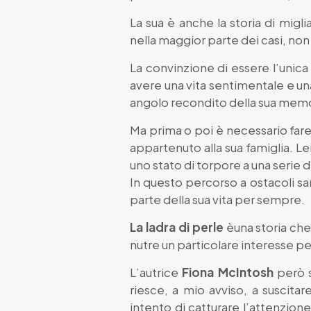
La sua è anche la storia di migl
nella maggior parte dei casi, no
La convinzione di essere l’unica 
avere una vita sentimentale e una 
angolo recondito della sua memori
Ma prima o poi è necessario fare
appartenuto alla sua famiglia. Le
uno stato di torpore a una serie di
In questo percorso a ostacoli sar
parte della sua vita per sempre.
La ladra di perle
èuna storia che
nutre un particolare interesse pe
L’autrice
Fiona McIntosh
però s
riesce, a mio avviso, a suscita
intento di catturare l’attenzion