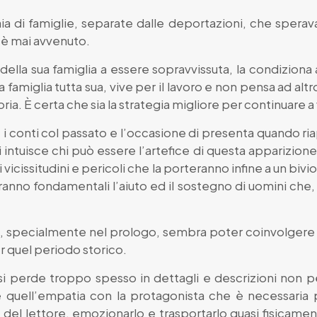
iaia di famiglie, separate dalle deportazioni, che sper
n è mai avvenuto.
della sua famiglia a essere sopravvissuta, la condiziona
famiglia tutta sua, vive per il lavoro e non pensa ad altro
a. È certa che sia la strategia migliore per continuare a 
 i conti col passato e l’occasione di presenta quando ria
i intuisce chi può essere l’artefice di questa apparizione
 vicissitudini e pericoli che la porteranno infine a un bivi
anno fondamentali l’aiuto ed il sostegno di uomini che, 
, specialmente nel prologo, sembra poter coinvolgere i
r quel periodo storico.
i perde troppo spesso in dettagli e descrizioni non pert
re quell’empatia con la protagonista che è necessaria 
e del lettore, emozionarlo e trasportarlo quasi fisica