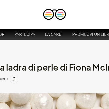
OR
PARTECIPA
LA CARD!
PROMUOVI UN LIB
 ladra di perle di Fiona Mc
nuti