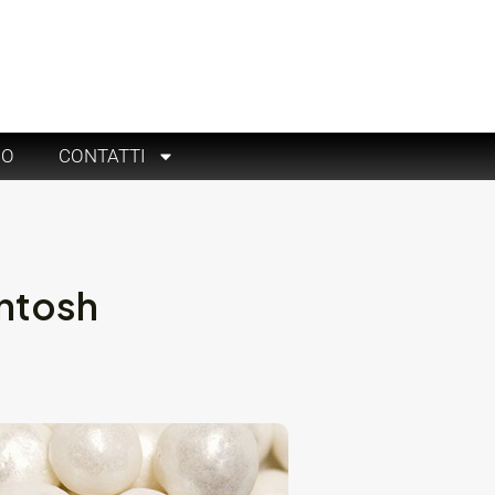
RO
CONTATTI
Intosh