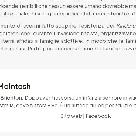
 vicende terribili che nessun essere umano dovrebbe mai
oltre i dialoghi sono perlopiù scontati nei contenuti e a tr
erito di avermi fatto scoprire l’esistenza dei
Kindert
i treni che, durante l’invasione nazista, organizzavano 
ilterra affidati a famiglie adottive, in modo che le famig
li e riunirsi. Purtroppo il ricongiungimento familiare avve
 McIntosh
 Brighton. Dopo aver trascorso un’infanzia sempre in viag
Australia, dove tuttora vive. È un’autrice di libri per adulti 
Sito web
|
Facebook