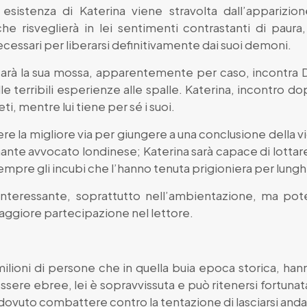
a esistenza di Katerina viene stravolta dall’apparizi
che risveglierà in lei sentimenti contrastanti di pau
cessari per liberarsi definitivamente dai suoi demoni.
 sarà la sua mossa, apparentemente per caso, incontra D
e terribili esperienze alle spalle. Katerina, incontro dopo 
eti, mentre lui tiene per sé i suoi.
e la migliore via per giungere a una conclusione della
nte avvocato londinese; Katerina sarà capace di lottare pe
empre gli incubi che l’hanno tenuta prigioniera per lunghi
 interessante, soprattutto nell’ambientazione, ma po
 maggiore partecipazione nel lettore.
 milioni di persone che in quella buia epoca storica, ha
ssere ebree, lei è sopravvissuta e può ritenersi fortunat
a dovuto combattere contro la tentazione di lasciarsi anda