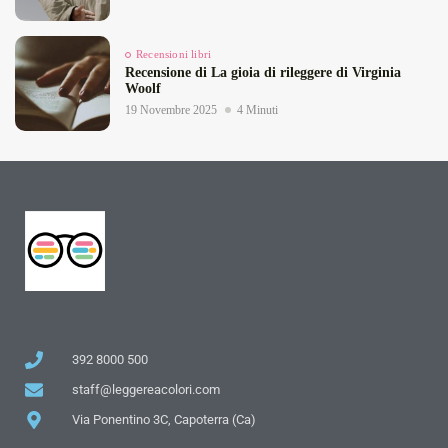
Recensioni libri
Recensione di La gioia di rileggere di Virginia
Woolf
19 Novembre 2025
4 Minuti
392 8000 500
staff@leggereacolori.com
Via Ponentino 3C, Capoterra (Ca)