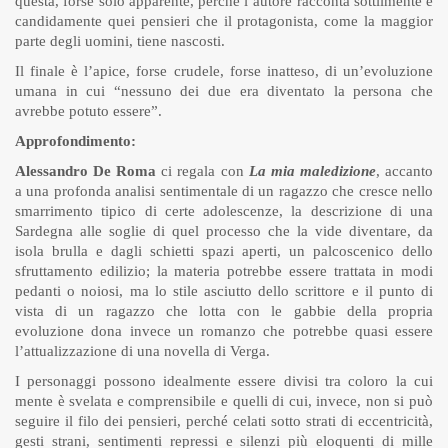
questa, forse solo apparente, perché l’autore racconta sottilmente e
candidamente quei pensieri che il protagonista, come la maggior
parte degli uomini, tiene nascosti.
Il finale è l’apice, forse crudele, forse inatteso, di un’evoluzione
umana in cui “nessuno dei due era diventato la persona che
avrebbe potuto essere”.
Approfondimento:
Alessandro De Roma
ci regala con
La mia maledizione
, accanto
a una profonda analisi sentimentale di un ragazzo che cresce nello
smarrimento tipico di certe adolescenze, la descrizione di una
Sardegna alle soglie di quel processo che la vide diventare, da
isola brulla e dagli schietti spazi aperti, un palcoscenico dello
sfruttamento edilizio; la materia potrebbe essere trattata in modi
pedanti o noiosi, ma lo stile asciutto dello scrittore e il punto di
vista di un ragazzo che lotta con le gabbie della propria
evoluzione dona invece un romanzo che potrebbe quasi essere
l’attualizzazione di una novella di Verga.
I personaggi possono idealmente essere divisi tra coloro la cui
mente è svelata e comprensibile e quelli di cui, invece, non si può
seguire il filo dei pensieri, perché celati sotto strati di eccentricità,
gesti strani, sentimenti repressi e silenzi più eloquenti di mille