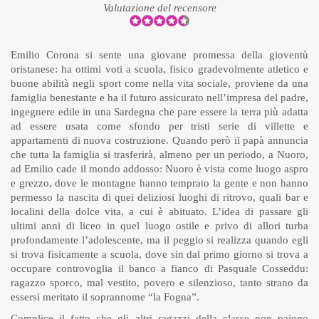
Valutazione del recensore
Emilio Corona si sente una giovane promessa della gioventù
oristanese: ha ottimi voti a scuola, fisico gradevolmente atletico e
buone abilità negli sport come nella vita sociale, proviene da una
famiglia benestante e ha il futuro assicurato nell’impresa del padre,
ingegnere edile in una Sardegna che pare essere la terra più adatta
ad essere usata come sfondo per tristi serie di villette e
appartamenti di nuova costruzione. Quando però il papà annuncia
che tutta la famiglia si trasferirà, almeno per un periodo, a Nuoro,
ad Emilio cade il mondo addosso: Nuoro è vista come luogo aspro
e grezzo, dove le montagne hanno temprato la gente e non hanno
permesso la nascita di quei deliziosi luoghi di ritrovo, quali bar e
localini della dolce vita, a cui è abituato. L’idea di passare gli
ultimi anni di liceo in quel luogo ostile e privo di allori turba
profondamente l’adolescente, ma il peggio si realizza quando egli
si trova fisicamente a scuola, dove sin dal primo giorno si trova a
occupare controvoglia il banco a fianco di Pasquale Cosseddu:
ragazzo sporco, mal vestito, povero e silenzioso, tanto strano da
essersi meritato il soprannome “la Fogna”.
Complice il fatto che gli altri ragazzi della classe non paiono