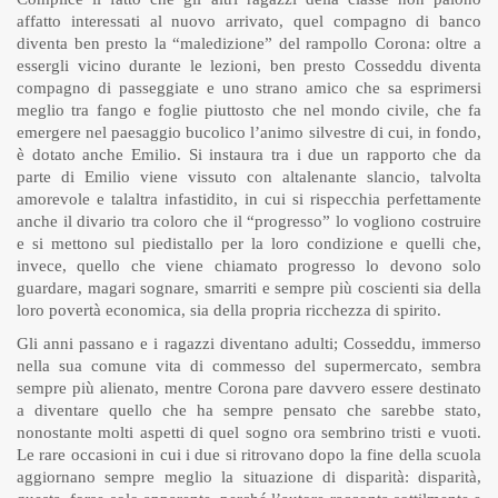
affatto interessati al nuovo arrivato, quel compagno di banco
diventa ben presto la “maledizione” del rampollo Corona: oltre a
essergli vicino durante le lezioni, ben presto Cosseddu diventa
compagno di passeggiate e uno strano amico che sa esprimersi
meglio tra fango e foglie piuttosto che nel mondo civile, che fa
emergere nel paesaggio bucolico l’animo silvestre di cui, in fondo,
è dotato anche Emilio. Si instaura tra i due un rapporto che da
parte di Emilio viene vissuto con altalenante slancio, talvolta
amorevole e talaltra infastidito, in cui si rispecchia perfettamente
anche il divario tra coloro che il “progresso” lo vogliono costruire
e si mettono sul piedistallo per la loro condizione e quelli che,
invece, quello che viene chiamato progresso lo devono solo
guardare, magari sognare, smarriti e sempre più coscienti sia della
loro povertà economica, sia della propria ricchezza di spirito.
Gli anni passano e i ragazzi diventano adulti; Cosseddu, immerso
nella sua comune vita di commesso del supermercato, sembra
sempre più alienato, mentre Corona pare davvero essere destinato
a diventare quello che ha sempre pensato che sarebbe stato,
nonostante molti aspetti di quel sogno ora sembrino tristi e vuoti.
Le rare occasioni in cui i due si ritrovano dopo la fine della scuola
aggiornano sempre meglio la situazione di disparità: disparità,