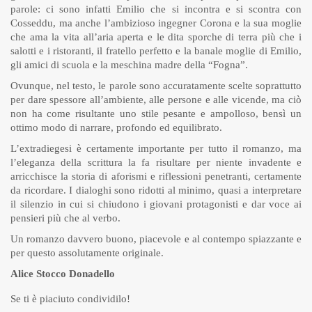
parole: ci sono infatti Emilio che si incontra e si scontra con
Cosseddu, ma anche l’ambizioso ingegner Corona e la sua moglie
che ama la vita all’aria aperta e le dita sporche di terra più che i
salotti e i ristoranti, il fratello perfetto e la banale moglie di Emilio,
gli amici di scuola e la meschina madre della “Fogna”.
Ovunque, nel testo, le parole sono accuratamente scelte soprattutto
per dare spessore all’ambiente, alle persone e alle vicende, ma ciò
non ha come risultante uno stile pesante e ampolloso, bensì un
ottimo modo di narrare, profondo ed equilibrato.
L’extradiegesi è certamente importante per tutto il romanzo, ma
l’eleganza della scrittura la fa risultare per niente invadente e
arricchisce la storia di aforismi e riflessioni penetranti, certamente
da ricordare. I dialoghi sono ridotti al minimo, quasi a interpretare
il silenzio in cui si chiudono i giovani protagonisti e dar voce ai
pensieri più che al verbo.
Un romanzo davvero buono, piacevole e al contempo spiazzante e
per questo assolutamente originale.
Alice Stocco Donadello
Se ti è piaciuto condividilo!