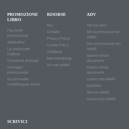
PROMOZIONE
RISORSE
ADV
LIBRO
Rss
Siti non ams
Pacchetti
Contatti
Siti scommesse non
promozionali
AAMS
Privacy Policy
WikiAuthor
Siti scommesse non
Cookie Policy
La sinossi per
AAMS
Collabora
l'editore
Casino senza
Merchandising
Correzione di bozze
documenti
siti non AAMS
Immagini
Casino senza
promozionali
documenti
Social media
casino non AAMS
marketing per autori
CashWin
Siti non AAMS
Casino non AAMS
SCRIVICI