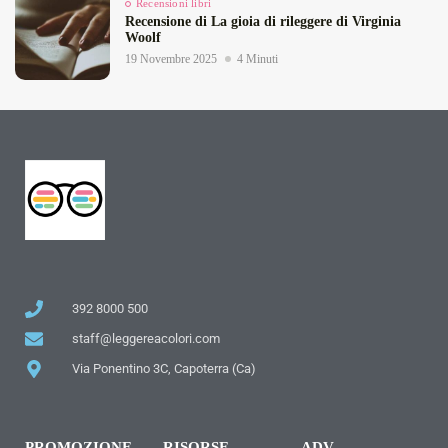
Recensioni libri
Recensione di La gioia di rileggere di Virginia
Woolf
19 Novembre 2025
4 Minuti
392 8000 500
staff@leggereacolori.com
Via Ponentino 3C, Capoterra (Ca)
PROMOZIONE
RISORSE
ADV