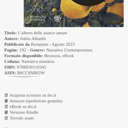
Titolo:
L'albero delle arance amare
Autore:
Jokha Alharthi
Pubblicato da
Bompiani
- Agosto 2023
Pagine:
192 -
Genere:
Narrativa Contemporanea
Formato disponibile:
Brossura
,
eBook
Collana:
Narrativa straniera
ISBN:
9788830119345
ASIN:
B0CCSNBP2W
📗
Acquista scontato su ibs.it
📙
Amazon (spedizione gratuita)
📗
eBook su ibs.it
📙
Versione Kindle
📗
Trovalo usato