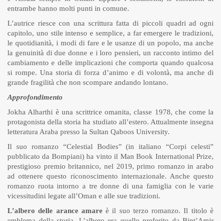
entrambe hanno molti punti in comune.
L’autrice riesce con una scrittura fatta di piccoli quadri ad ogni
capitolo, uno stile intenso e semplice, a far emergere le tradizioni,
le quotidianità, i modi di fare e le usanze di un popolo, ma anche
la genuinità di due donne e i loro pensieri, un racconto intimo del
cambiamento e delle implicazioni che comporta quando qualcosa
si rompe. Una storia di forza d’animo e di volontà, ma anche di
grande fragilità che non scompare andando lontano.
Approfondimento
Jokha Alharthi è una scrittrice omanita, classe 1978, che come la
protagonista della storia ha studiato all’estero. Attualmente insegna
letteratura Araba presso la Sultan Qaboos University.
Il suo romanzo “Celestial Bodies” (in italiano “Corpi celesti”
pubblicato da Bompiani) ha vinto il Man Book International Prize,
prestigioso premio britannico, nel 2019, primo romanzo in arabo
ad ottenere questo riconoscimento internazionale. Anche questo
romanzo ruota intorno a tre donne di una famiglia con le varie
vicessitudini legate all’Oman e alle sue tradizioni.
L’albero delle arance amare
è il suo terzo romanzo. Il titolo è
emblema della storia. L’albero era quello preferito da Bint’Amir