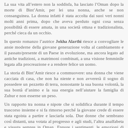
La sua vita all’estero non la soddisfa, ha lasciato l’Oman dopo la
morte di Bint’Amir, per lei una nonna, anche se non
consanguinea. La donna infatti è stata accolta dai suoi veri nonni
molti anni prima, dopo che aveva perduto ogni cosa senza
possibilità di essere amata, in una società ottusa e tradizionalista,
perché cieca da un occhio.
In questo romanzo l’autrice
Jokha Alarthi
riesce a convogliare le
ansie moderne della giovane generazione volta al cambiamento e
il passato/presente di un Paese in evoluzione, ma ancora legato ad
antiche tradizioni, a matrimoni combinati, a una visione femminile
legata alla procreazione e a rendere felice un uomo.
La storia di Bint’Amir riesce a commuovere: una donna che viene
cacciata di casa, che non ha niente e non avvererà il sogno di
possedere un pezzetto di terra, nonostante la sua buona volontà, la
sua bontà d’animo e la sua energia nell’aiutare la famiglia di
Zuhur e non esserne un peso.
Un rapporto tra nonna e nipote che si solidifica durante il tempo
trascorso insieme e si fa rimorso perché la giovane crede di essere
stata egoista a partire e lasciarla sola. Due donne che sembrano
così distanti, una votata al progresso e agli studi, l’altra analfabeta
e vissuta sempre in Oman. Eppure i sentimenti, le emozioni di