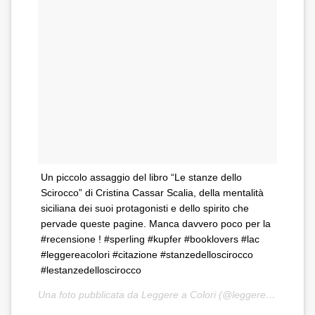
Un piccolo assaggio del libro “Le stanze dello
Scirocco” di Cristina Cassar Scalia, della mentalità
siciliana dei suoi protagonisti e dello spirito che
pervade queste pagine. Manca davvero poco per la
#recensione ! #sperling #kupfer #booklovers #lac
#leggereacolori #citazione #stanzedelloscirocco
#lestanzedelloscirocco
Una foto pubblicata da Leggere a Colori (@leggereacolori) in data: