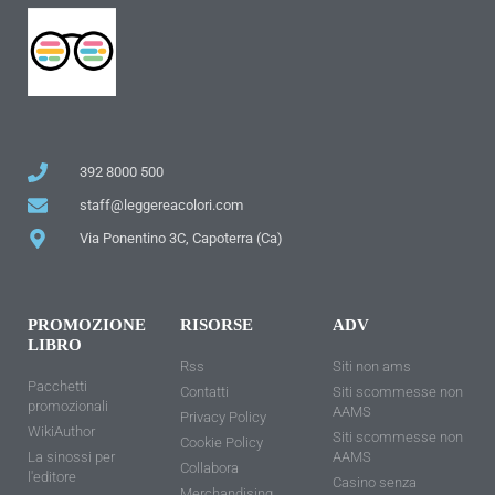
392 8000 500
staff@leggereacolori.com
Via Ponentino 3C, Capoterra (Ca)
PROMOZIONE
RISORSE
ADV
LIBRO
Rss
Siti non ams
Pacchetti
Contatti
Siti scommesse non
promozionali
AAMS
Privacy Policy
WikiAuthor
Siti scommesse non
Cookie Policy
La sinossi per
AAMS
Collabora
l'editore
Casino senza
Merchandising