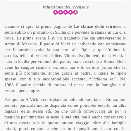
Valutazione del recensore
Quando si apre la prima pagina de
Le stanze dello scirocco
si
sente subito un profumo di Sicilia che pervade la stanza in cui ci si
trova. La prima scena è su un traghetto che sta attraversando lo
stretto di Messina. Il padre di Vicki sta indicando con entusiasmo
per l’ennesima volta la sua terra alla figlia e quest’ultima lo
ascolta, felice di vederlo felice. Vittoria Saglimbeni, detta Vicki, è
nata in Sicilia per volontà del padre, ma è cresciuta a Roma. Nelle
vene ha sangue siculo e torinese, ma è di certo il primo che lei
sente più prominente, anche grazie al padre, il quale le ripete
spesso, con il suo inconfondibile accento, “
Siciliana sei
”. Nel
1968 il padre decide di tornare al paese con la famiglia e di
restarci per sempre.
Per quanto A Vicki sia dispiaciuto abbandonare la sua Roma, non
sembra particolarmente disperata come potrebbe esserlo un’altra
ragazza della stessa età. Sa che dovrà rimboccarsi un po’ le
maniche per rimettere in sesto la sua vita, ma è anche consapevole
di non essere sola in questo nuovo viaggio: oltre alla famiglia
infatti, potrà contare anche su tutti quegli amici con cui ha