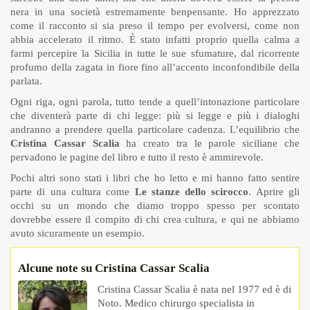
nera in una società estremamente benpensante. Ho apprezzato
come il racconto si sia preso il tempo per evolversi, come non
abbia accelerato il ritmo. È stato infatti proprio quella calma a
farmi percepire la Sicilia in tutte le sue sfumature, dal ricorrente
profumo della zagata in fiore fino all’accento inconfondibile della
parlata.
Ogni riga, ogni parola, tutto tende a quell’intonazione particolare
che diventerà parte di chi legge: più si legge e più i dialoghi
andranno a prendere quella particolare cadenza. L’equilibrio che
Cristina Cassar Scalia
ha creato tra le parole siciliane che
pervadono le pagine del libro e tutto il resto è ammirevole.
Pochi altri sono stati i libri che ho letto e mi hanno fatto sentire
parte di una cultura come
Le stanze dello scirocco
. Aprire gli
occhi su un mondo che diamo troppo spesso per scontato
dovrebbe essere il compito di chi crea cultura, e qui ne abbiamo
avuto sicuramente un esempio.
Alcune note su Cristina Cassar Scalia
Cristina Cassar Scalia è nata nel 1977 ed è di
Noto. Medico chirurgo specialista in