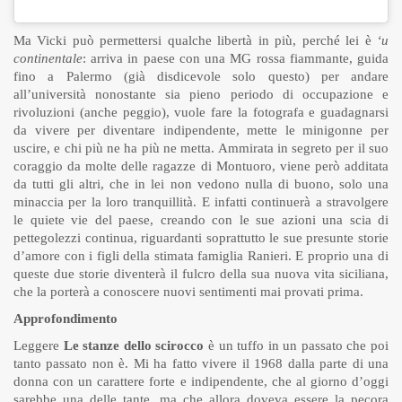
Ma Vicki può permettersi qualche libertà in più, perché lei è
‘u
continentale
: arriva in paese con una MG rossa fiammante, guida
fino a Palermo (già disdicevole solo questo) per andare
all’università nonostante sia pieno periodo di occupazione e
rivoluzioni (anche peggio), vuole fare la fotografa e guadagnarsi
da vivere per diventare indipendente, mette le minigonne per
uscire, e chi più ne ha più ne metta. Ammirata in segreto per il suo
coraggio da molte delle ragazze di Montuoro, viene però additata
da tutti gli altri, che in lei non vedono nulla di buono, solo una
minaccia per la loro tranquillità. E infatti continuerà a stravolgere
le quiete vie del paese, creando con le sue azioni una scia di
pettegolezzi continua, riguardanti soprattutto le sue presunte storie
d’amore con i figli della stimata famiglia Ranieri. E proprio una di
queste due storie diventerà il fulcro della sua nuova vita siciliana,
che la porterà a conoscere nuovi sentimenti mai provati prima.
Approfondimento
Leggere
Le stanze dello scirocco
è un tuffo in un passato che poi
tanto passato non è. Mi ha fatto vivere il 1968 dalla parte di una
donna con un carattere forte e indipendente, che al giorno d’oggi
sarebbe una delle tante, ma che allora doveva essere la pecora