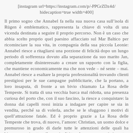
[instagram url=https://instagram.com/p/-PPGrZDz4d/
hidecaption=true width=400]
Il primo sogno che Annabel fa nella sua nuova casa sull’isola di
Rügen è emblematico, rappresenta la chiave di volta di una
vicenda destinata a seguire il proprio percorso. Non è un caso che
abbia scelto proprio quel paesino affacciato sul Mar Baltico per
ricominciare la sua vita, in compagnia della sua piccola Leonie:
Annabel riesce a ritagliarsi una porzione di felicità dopo un lungo
periodo di sofferenza dovuto alla separazione da suo marito Jan,
completamente disinteressato a creare un rapporto con la figlia,
che mantiene economicamente ma che non vede – né sente – mai.
Annabel riesce a esaltare la propria professionalità trovando clienti
prestigiosi per le sue campagne pubblicitarie, che la portano, a
loro insaputa, di fronte a un bivio chiamato La Rosa delle
Tempeste. Si tratta di una vecchia barca mal ridotta, una presenza
curiosa del porto che, con il suo fascino, la riesce a conquistare: la
donna dai capelli rossi inizia a indagare per capire se sia in
vendita, perché sa di volerla, anche se le sfuggono i motivi di
quell’attrazione fatale. Ed è proprio grazie a La Rosa delle
Tempeste che trova, di nuovo, l’amore: Christian, un uomo dolce e
premuroso in grado di darle tutte le attenzioni delle quali ha