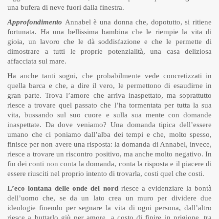
una bufera di neve fuori dalla finestra.
Approfondimento
Annabel è una donna che, dopotutto, si ritiene
fortunata. Ha una bellissima bambina che le riempie la vita di
gioia, un lavoro che le dà soddisfazione e che le permette di
dimostrare a tutti le proprie potenzialità, una casa deliziosa
affacciata sul mare.
Ha anche tanti sogni, che probabilmente vede concretizzati in
quella barca e che, a dire il vero, le permettono di esaudirne in
gran parte. Trova l’amore che arriva inaspettato, ma soprattutto
riesce a trovare quel passato che l’ha tormentata per tutta la sua
vita, bussando sul suo cuore e sulla sua mente con domande
inaspettate. Da dove veniamo? Una domanda tipica dell’essere
umano che ci poniamo dall’alba dei tempi e che, molto spesso,
finisce per non avere una risposta: la domanda di Annabel, invece,
riesce a trovare un riscontro positivo, ma anche molto negativo. In
fin dei conti non conta la domanda, conta la risposta e il piacere di
essere riusciti nel proprio intento di trovarla, costi quel che costi.
L’eco lontana delle onde del nord
riesce a evidenziare la bontà
dell’uomo che, se da un lato crea un muro per dividere due
ideologie finendo per segnare la vita di ogni persona, dall’altro
riesce a buttarlo giù per amore, a costo di finire in prigione, tra