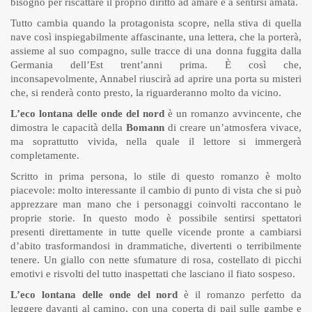
bisogno per riscattare il proprio diritto ad amare e a sentirsi amata.
Tutto cambia quando la protagonista scopre, nella stiva di quella
nave così inspiegabilmente affascinante, una lettera, che la porterà,
assieme al suo compagno, sulle tracce di una donna fuggita dalla
Germania dell’Est trent’anni prima. È così che,
inconsapevolmente, Annabel riuscirà ad aprire una porta su misteri
che, si renderà conto presto, la riguarderanno molto da vicino.
L’eco lontana delle onde del nord
è un romanzo avvincente, che
dimostra le capacità della
Bomann
di creare un’atmosfera vivace,
ma soprattutto vivida, nella quale il lettore si immergerà
completamente.
Scritto in prima persona, lo stile di questo romanzo è molto
piacevole: molto interessante il cambio di punto di vista che si può
apprezzare man mano che i personaggi coinvolti raccontano le
proprie storie. In questo modo è possibile sentirsi spettatori
presenti direttamente in tutte quelle vicende pronte a cambiarsi
d’abito trasformandosi in drammatiche, divertenti o terribilmente
tenere. Un giallo con nette sfumature di rosa, costellato di picchi
emotivi e risvolti del tutto inaspettati che lasciano il fiato sospeso.
L’eco lontana delle onde del nord
è il romanzo perfetto da
leggere davanti al camino, con una coperta di pail sulle gambe e