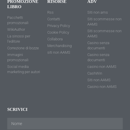
PROMOZIONE
RISORSE
ADV
LIBRO
Rss
Siti non ams
Pacchetti
Contatti
Siti scommesse non
promozionali
AAMS
Privacy Policy
WikiAuthor
Siti scommesse non
Cookie Policy
La sinossi per
AAMS
Collabora
l'editore
Casino senza
Merchandising
Correzione di bozze
documenti
siti non AAMS
Immagini
Casino senza
promozionali
documenti
Social media
casino non AAMS
marketing per autori
CashWin
Siti non AAMS
Casino non AAMS
SCRIVICI