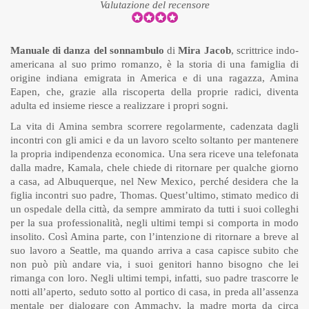
Valutazione del recensore
Manuale di danza del sonnambulo
di
Mira Jacob
, scrittrice indo-
americana al suo primo romanzo, è la storia di una famiglia di
origine indiana emigrata in America e di una ragazza, Amina
Eapen, che, grazie alla riscoperta della proprie radici, diventa
adulta ed insieme riesce a realizzare i propri sogni.
La vita di Amina sembra scorrere regolarmente, cadenzata dagli
incontri con gli amici e da un lavoro scelto soltanto per mantenere
la propria indipendenza economica. Una sera riceve una telefonata
dalla madre, Kamala, chele chiede di ritornare per qualche giorno
a casa, ad Albuquerque, nel New Mexico, perché desidera che la
figlia incontri suo padre, Thomas. Quest’ultimo, stimato medico di
un ospedale della città, da sempre ammirato da tutti i suoi colleghi
per la sua professionalità, negli ultimi tempi si comporta in modo
insolito. Così Amina parte, con l’intenzione di ritornare a breve al
suo lavoro a Seattle, ma quando arriva a casa capisce subito che
non può più andare via, i suoi genitori hanno bisogno che lei
rimanga con loro. Negli ultimi tempi, infatti, suo padre trascorre le
notti all’aperto, seduto sotto al portico di casa, in preda all’assenza
mentale per dialogare con Ammachy, la madre morta da circa