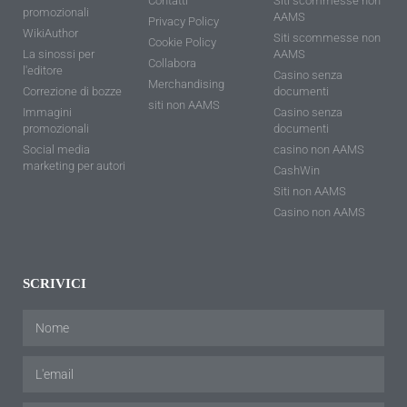
Contatti
Siti scommesse non
promozionali
AAMS
Privacy Policy
WikiAuthor
Siti scommesse non
Cookie Policy
La sinossi per
AAMS
Collabora
l'editore
Casino senza
Merchandising
Correzione di bozze
documenti
siti non AAMS
Immagini
Casino senza
promozionali
documenti
Social media
casino non AAMS
marketing per autori
CashWin
Siti non AAMS
Casino non AAMS
SCRIVICI