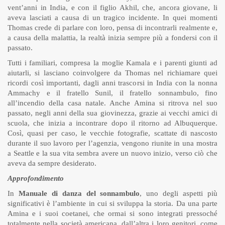
vent’anni in India, e con il figlio Akhil, che, ancora giovane, li
aveva lasciati a causa di un tragico incidente. In quei momenti
Thomas crede di parlare con loro, pensa di incontrarli realmente e,
a causa della malattia, la realtà inizia sempre più a fondersi con il
passato.
Tutti i familiari, compresa la moglie Kamala e i parenti giunti ad
aiutarli, si lasciano coinvolgere da Thomas nel richiamare quei
ricordi così importanti, dagli anni trascorsi in India con la nonna
Ammachy e il fratello Sunil, il fratello sonnambulo, fino
all’incendio della casa natale. Anche Amina si ritrova nel suo
passato, negli anni della sua giovinezza, grazie ai vecchi amici di
scuola, che inizia a incontrare dopo il ritorno ad Albuquerque.
Così, quasi per caso, le vecchie fotografie, scattate di nascosto
durante il suo lavoro per l’agenzia, vengono riunite in una mostra
a Seattle e la sua vita sembra avere un nuovo inizio, verso ciò che
aveva da sempre desiderato.
Approfondimento
In
Manuale di danza del sonnambulo
, uno degli aspetti più
significativi è l’ambiente in cui si sviluppa la storia. Da una parte
Amina e i suoi coetanei, che ormai si sono integrati pressoché
totalmente nella società americana, dall’altra i loro genitori, come