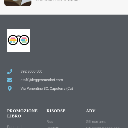
19 Novembre 2025
4 Minuti
392 8000 500
staff@leggereacolori.com
Via Ponentino 3C, Capoterra (Ca)
PROMOZIONE
RISORSE
ADV
LIBRO
Rss
Siti non ams
Pacchetti