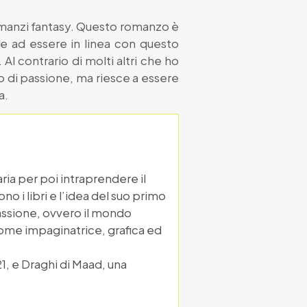
romanzi fantasy. Questo romanzo è
e ad essere in linea con questo
l contrario di molti altri che ho
mo di passione, ma riesce a essere
a.
aria per poi intraprendere il
o i libri e l’idea del suo primo
assione, ovvero il mondo
 come impaginatrice, grafica ed
021, e Draghi di Maad, una