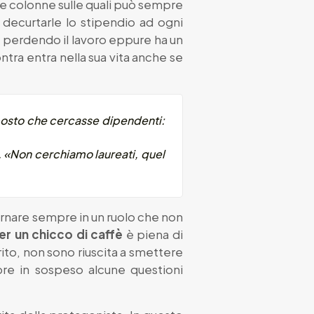
due colonne sulle quali può sempre
e decurtarle lo stipendio ad ogni
e perdendo il lavoro eppure ha un
tra entra nella sua vita anche se
e posto che cercasse dipendenti:
. «Non cerchiamo laureati, quel
tornare sempre in un ruolo che non
er un chicco di caffè
è piena di
ito, non sono riuscita a smettere
re in sospeso alcune questioni