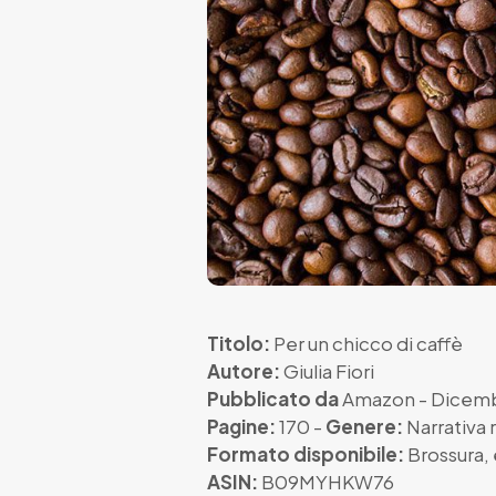
Titolo:
Per un chicco di caffè
Autore:
Giulia Fiori
Pubblicato da
Amazon
- Dicem
Pagine:
170 -
Genere:
Narrativa 
Formato disponibile:
Brossura
,
ASIN:
B09MYHKW76