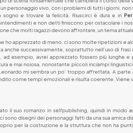
olpo di scena fondamentale che cambierà il corso della v
n personaggio vivo, con i problemi di tutti i giorni, non
 sogno e trovare la felicità. Riuscirci è dura e in
Per
tendimenti e non detti finiscono per ostacolare i nost
uazione che molti ragazzi devono affrontare, un tema attual
che ho apprezzato di meno, ci sono molte ripetizioni e al
a anche successivamente, soprattutto nell’uso di frasi i
, ad esempio, avrei apprezzato fossero più lunghe e p
ura e mai noiosa, nonostante piccoli inciampi linguistici.
i Leonardo mi sembra un po’ troppo affrettata. A parte
ndito come tempi emozionali e risulta coerente. Viene v
to il suo romanzo in selfpublishing, quindi in modo
 ci sono disegni dei personaggi fatti da una sua amica di
oprio per la costruzione e la struttura che non ha punt