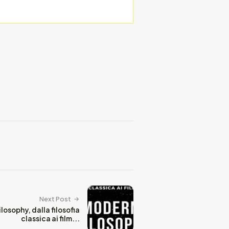
Next Post
osophy, dalla filosofia
classica ai film...