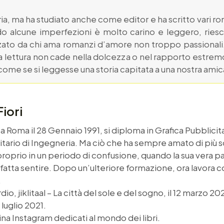
ria, ma ha studiato anche come editor e ha scritto vari 
o alcune imperfezioni è molto carino e leggero, riesc
ato da chi ama romanzi d’amore non troppo passionali. A
 la lettura non cade nella dolcezza o nel rapporto estre
 come se si leggesse una storia capitata a una nostra amic
Fiori
e a Roma il 28 Gennaio 1991, si diploma in Grafica Pubblicit
tario di Ingegneria. Ma ciò che ha sempre amato di più son
roprio in un periodo di confusione, quando la sua vera p
 è fatta sentire. Dopo un’ulteriore formazione, ora lavora
.
dio, jiklitaal – La città del sole e del sogno, il 12 marzo 2
 luglio 2021.
na Instagram dedicati al mondo dei libri.