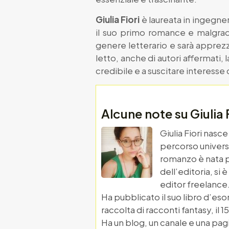
Giulia Fiori
è laureata in ingegne
il suo primo romance e malgrad
genere letterario e sarà apprezz
letto, anche di autori affermati,
credibile e a suscitare interesse
Alcune note su Giulia 
Giulia Fiori nasc
percorso universi
romanzo è nata p
dell’editoria, si
editor freelance
Ha pubblicato il suo libro d’esor
raccolta di racconti fantasy, il 15
Ha un blog, un canale e una pagi