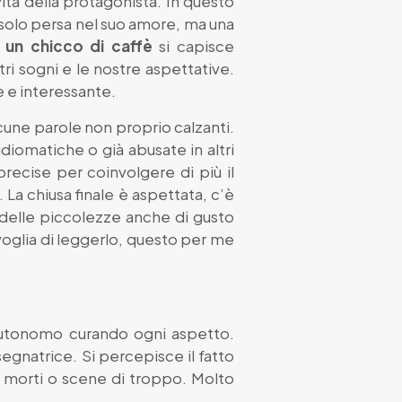
ita della protagonista. In questo
 solo persa nel suo amore, ma una
 un chicco di caffè
si capisce
ri sogni e le nostre aspettative.
e e interessante.
cune parole non proprio calzanti.
diomatiche o già abusate in altri
recise per coinvolgere di più il
 La chiusa finale è aspettata, c’è
 delle piccolezze anche di gusto
oglia di leggerlo, questo per me
 autonomo curando ogni aspetto.
segnatrice. Si percepisce il fatto
i morti o scene di troppo. Molto