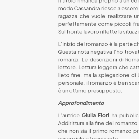
Il titolo rimanda proprio a un c
modo Cassandra riesce a essere u
ragazza che vuole realizzare un
perfettamente come piccoli frain
Sul fronte lavoro riflette la sit
L’inizio del romanzo è la parte 
Questa nota negativa l’ho trovat
romanzi. Le descrizioni di Roma
lettore. Lettura leggera che catt
lieto fine, ma la spiegazione d
personale, il romanzo è ben sca
è un ottimo presupposto.
Approfondimento
L’autrice
Giulia Fiori
ha pubblica
Addirittura alla fine del romanzo
che non sia il primo romanzo pr
essenziale e trascinante.