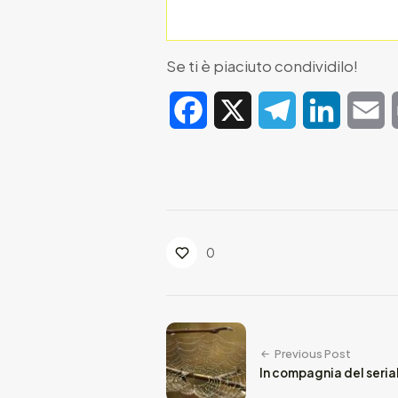
Se ti è piaciuto condividilo!
Facebook
X
Telegram
LinkedIn
E
0
Previous Post
In compagnia del serial 