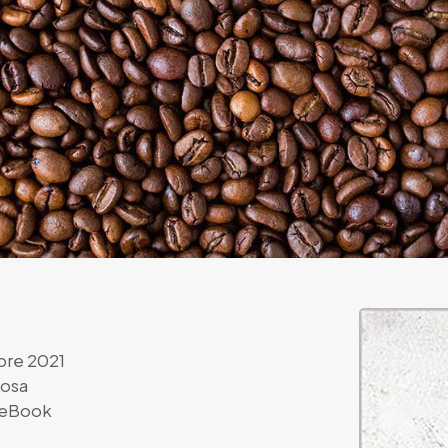
bre 2021
rosa
eBook