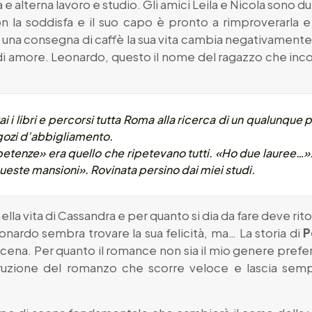
 alterna lavoro e studio. Gli amici Leila e Nicola sono 
on la soddisfa e il suo capo è pronto a rimproverarla 
 una consegna di caffè la sua vita cambia negativament
di amore. Leonardo, questo il nome del ragazzo che incon
rai i libri e percorsi tutta Roma alla ricerca di un qualunqu
egozi d’abbigliamento.
etenze» era quello che ripetevano tutti. «Ho due lauree…»
ueste mansioni». Rovinata persino dai miei studi.
nella vita di Cassandra e per quanto si dia da fare deve ri
Leonardo sembra trovare la sua felicità, ma… La storia di
P
scena. Per quanto il romance non sia il mio genere prefer
truzione del romanzo che scorre veloce e lascia semp