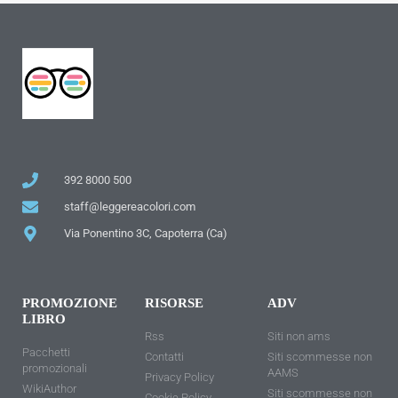
392 8000 500
staff@leggereacolori.com
Via Ponentino 3C, Capoterra (Ca)
PROMOZIONE
RISORSE
ADV
LIBRO
Rss
Siti non ams
Pacchetti
Contatti
Siti scommesse non
promozionali
AAMS
Privacy Policy
WikiAuthor
Siti scommesse non
Cookie Policy