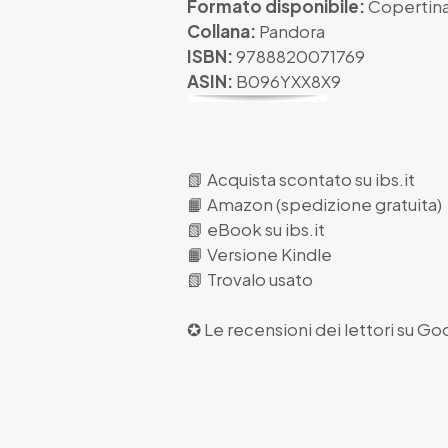
Formato disponibile:
Copertina
Collana:
Pandora
ISBN:
9788820071769
ASIN:
B096YXX8X9
📗
Acquista scontato su ibs.it
📙
Amazon (spedizione gratuita)
📗
eBook su ibs.it
📙
Versione Kindle
📗
Trovalo usato
✪ Le recensioni dei lettori su
Goo