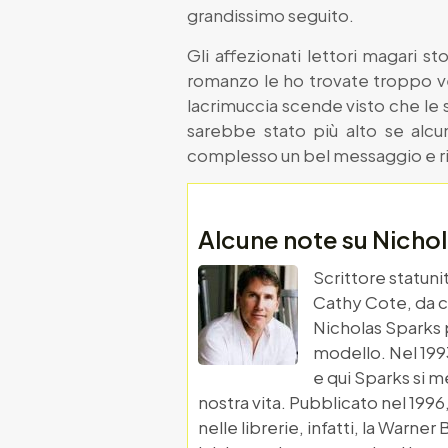
grandissimo seguito.
Gli affezionati lettori magari s
romanzo le ho trovate troppo ve
lacrimuccia scende visto che le 
sarebbe stato più alto se alcu
complesso un bel messaggio e r
Alcune note su Nicho
Scrittore statuni
Cathy Cote, da cu
Nicholas Sparks p
modello. Nel 1993
e qui Sparks si m
nostra vita. Pubblicato nel 199
nelle librerie, infatti, la Warner 