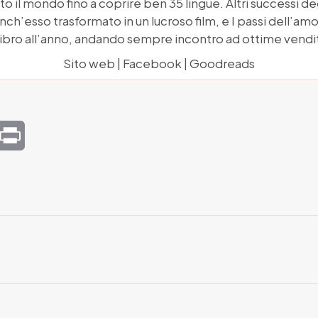
tto il mondo fino a coprire ben 35 lingue. Altri successi deg
nch’esso trasformato in un lucroso film, e I passi dell’am
 libro all’anno, andando sempre incontro ad ottime vendi
Sito web
|
Facebook
|
Goodreads
mail
Print