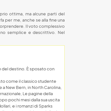
oprio ottima, ma alcune parti del
a per me, anche se alla fine una
 sorprendere. Il voto complessivo
eno semplice e descrittivo. Nel
e del destino. È sposato con
esto come il classico studente
re a New Bern, in North Carolina,
ernazionale, Le pagine della
opo pochi mesi dalla sua uscita
 dollari, e i romanzi di Sparks