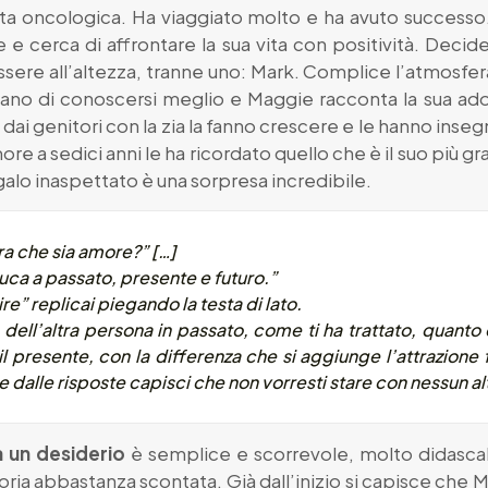
lata oncologica. Ha viaggiato molto e ha avuto successo
 cerca di affrontare la sua vita con positività. Decid
ere all’altezza, tranne uno: Mark. Complice l’atmosfera 
ercano di conoscersi meglio e Maggie racconta la sua 
dai genitori con la zia la fanno crescere e le hanno inseg
 a sedici anni le ha ricordato quello che è il suo più gra
egalo inaspettato è una sorpresa incredibile.
ra che sia amore?” […]
uca a passato, presente e futuro.”
re” replicai piegando la testa di lato.
o dell’altra persona in passato, come ti ha trattato, quant
presente, con la differenza che si aggiunge l’attrazione fi
 se dalle risposte capisci che non vorresti stare con nessun 
a un desiderio
è semplice e scorrevole, molto didasca
 storia abbastanza scontata. Già dall’inizio si capisce che