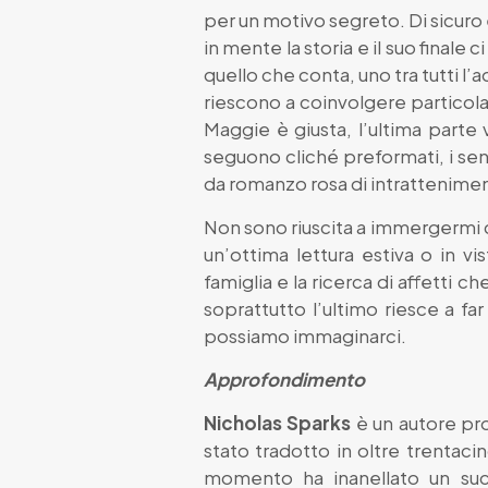
per un motivo segreto. Di sicuro 
in mente la storia e il suo final
quello che conta, uno tra tutti l’
riescono a coinvolgere particola
Maggie è giusta, l’ultima parte
seguono cliché preformati, i se
da romanzo rosa di intrattenimen
Non sono riuscita a immergermi c
un’ottima lettura estiva o in v
famiglia e la ricerca di affetti 
soprattutto l’ultimo riesce a fa
possiamo immaginarci.
Approfondimento
Nicholas Sparks
è un autore pro
stato tradotto in oltre trentacin
momento ha inanellato un suc