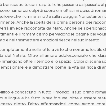
è ben costruito con i capitoli che passano dal passato a
e ci sono numerosi colpi di scena e moltissimi episodi rom
aquilone che illumina la notte sulla spiaggia. Nonostante n
rmente. Anche la scelta della prima persona per raccont
 verrà invece raccontata da Mark. Anche se i personag
ntimenti e il romanticismo pervadono le pagine del vol
to e nel trasmettere emozioni riesce nel suo intento.
ompletamente nella lettura visto che non amo lo stile d
ista del Natale. Oltre all’amore adolescenziale che du
che rimangono oltre il tempo e lo spazio. Colpi di scena s
r emozionare e a dimostrare come la vita sia ricca di 
lifico e conosciuto in tutto il mondo. Il suo primo rom
que lingue e ha fatto la sua fortuna, oltre a essere stata
cesso dietro l’altro affermandosi come autore con