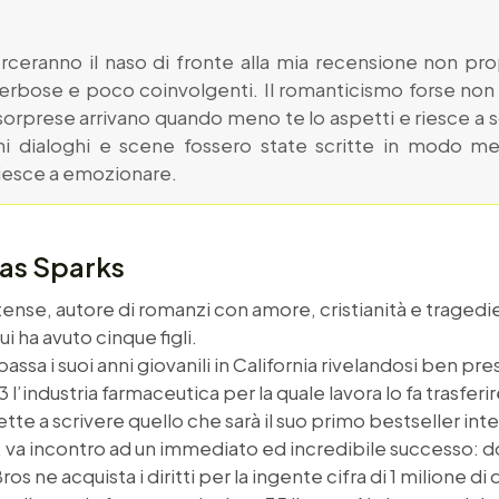
torceranno il naso di fronte alla mia recensione non pr
rbose e poco coinvolgenti. Il romanticismo forse non f
sorprese arrivano quando meno te lo aspetti e riesce a
ni dialoghi e scene fossero state scritte in modo m
iesce a emozionare.
las Sparks
tense, autore di romanzi con amore, cristianità e tragedi
i ha avuto cinque figli.
assa i suoi anni giovanili in California rivelandosi ben pr
 l’industria farmaceutica per la quale lavora lo fa trasferi
ette a scrivere quello che sarà il suo primo bestseller int
6, va incontro ad un immediato ed incredibile successo: d
Bros ne acquista i diritti per la ingente cifra di 1 milione di