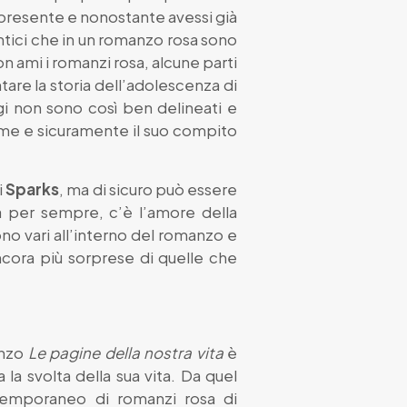
l presente e nonostante avessi già
antici che in un romanzo rosa sono
on ami i romanzi rosa, alcune parti
are la storia dell’adolescenza di
gi non sono così ben delineati e
ume e sicuramente il suo compito
i
Sparks
, ma di sicuro può essere
ra per sempre, c’è l’amore della
ono vari all’interno del romanzo e
ancora più sorprese di quelle che
anzo
Le pagine della nostra vita
è
 la svolta della sua vita. Da quel
temporaneo di romanzi rosa di