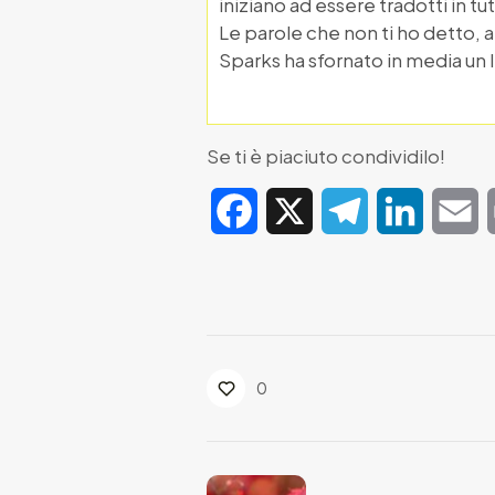
iniziano ad essere tradotti in tu
Le parole che non ti ho detto, a
Sparks ha sfornato in media un
Se ti è piaciuto condividilo!
Facebook
X
Telegram
LinkedIn
E
0