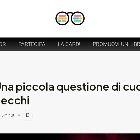
OR
PARTECIPA
LA CARD!
PROMUOVI UN LIB
na piccola questione di cuo
becchi
5 Minuti