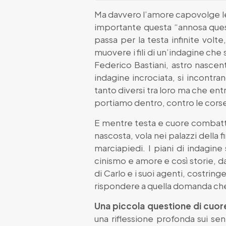
Ma davvero l’amore capovolge le v
importante questa “annosa ques
passa per la testa infinite vol
muovere i fili di un’indagine che 
Federico Bastiani, astro nascent
indagine incrociata, si incontran
tanto diversi tra loro ma che ent
portiamo dentro, contro le corse
E mentre testa e cuore combatton
nascosta, vola nei palazzi della 
marciapiedi. I piani di indagine
cinismo e amore e così storie, d
di Carlo e i suoi agenti, costring
rispondere a quella domanda che
Una piccola questione di cuor
una riflessione profonda sui se