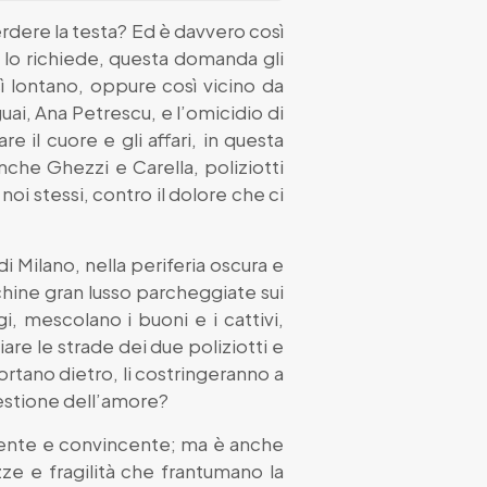
erdere la testa? Ed è davvero così
lo richiede, questa domanda gli
ì lontano, oppure così vicino da
guai, Ana Petrescu, e l’omicidio di
 il cuore e gli affari, in questa
anche Ghezzi e Carella, poliziotti
oi stessi, contro il dolore che ci
 Milano, nella periferia oscura e
cchine gran lusso parcheggiate sui
i, mescolano i buoni e i cattivi,
re le strade dei due poliziotti e
portano dietro, li costringeranno a
estione dell’amore?
ncente e convincente; ma è anche
ze e fragilità che frantumano la