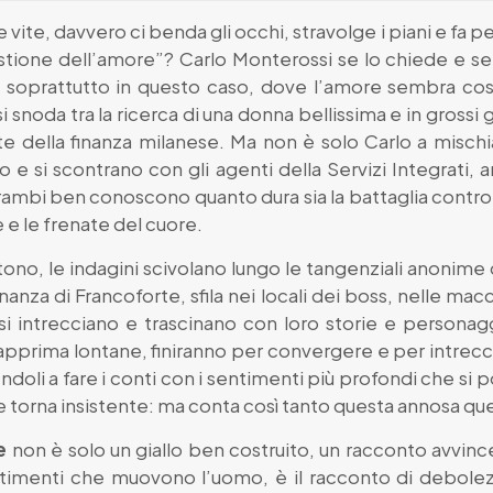
ite, davvero ci benda gli occhi, stravolge i piani e fa p
tione dell’amore”? Carlo Monterossi se lo chiede e se 
te, soprattutto in questo caso, dove l’amore sembra cos
si snoda tra la ricerca di una donna bellissima e in grossi 
e della finanza milanese. Ma non è solo Carlo a mischiare
o e si scontrano con gli agenti della Servizi Integrati, 
rambi ben conoscono quanto dura sia la battaglia contro n
 e le frenate del cuore.
o, le indagini scivolano lungo le tangenziali anonime di
finanza di Francoforte, sfila nei locali dei boss, nelle ma
 si intrecciano e trascinano con loro storie e personagg
apprima lontane, finiranno per convergere e per intreccia
endoli a fare i conti con i sentimenti più profondi che si 
 torna insistente: ma conta così tanto questa annosa qu
e
non è solo un giallo ben costruito, un racconto avvi
ntimenti che muovono l’uomo, è il racconto di debolez