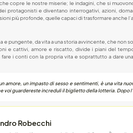
che copre le nostre miserie; le indagini, che si muovono
dei protagonisti e diventano interrogativi, azioni, dom
lsioni più profonde, quelle capaci di trasformare anche l
ica e pungente, da vita a una storia avvincente, che non s
 e cattivi, amore e riscatto, divide i piani del tempo 
a fare i conti con la propria vita e soprattutto a dare u
un amore, un impasto di sesso e sentimenti, è una vita nuo
oi guardereste increduli il biglietto della lotteria. Dopo l
andro Robecchi