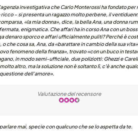
 l’agenzia investigativa che Carlo Monterossi ha fondato per n
 ricco – si presenta un ragazzo molto perbene, il ventiduen
omparsa, «la mia donna», dice, la bella Ana, una donna rume
fermata, enigmatica. Che affari ha in corso Ana con un boss 
ga denaro sporco e affari ufficialmente puliti? Perché è cos
, o che cosa sa, Ana, da «barattare in cambio della sua vita
nuovo fenomeno della finanza», trovato «con un buco in test
agano, in modo semi-ufficiale, due poliziotti: Ghezzi e Carella
lto altro, ma la soluzione non è soltanto lì, c'è anche qual
 questione dell’amore».
Valutazione del recensore
arlare mai, specie con qualcuno che se lo aspetta da te.