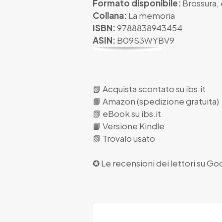
Formato disponibile:
Brossura
,
Collana:
La memoria
ISBN:
9788838943454
ASIN:
B09S3WYBV9
📗
Acquista scontato su ibs.it
📙
Amazon (spedizione gratuita)
📗
eBook su ibs.it
📙
Versione Kindle
📗
Trovalo usato
✪ Le recensioni dei lettori su
Goo