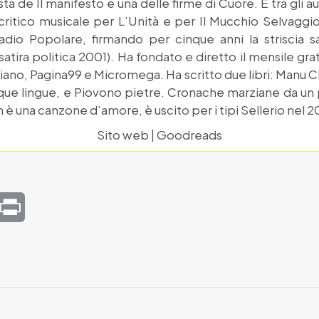
ista de Il manifesto e una delle firme di Cuore. È tra gli a
critico musicale per L’Unità e per Il Mucchio Selvaggio.
dio Popolare, firmando per cinque anni la striscia s
satira politica 2001). Ha fondato e diretto il mensile gr
diano, Pagina99 e Micromega. Ha scritto due libri: Manu C
que lingue, e Piovono pietre. Cronache marziane da un p
 una canzone d’amore, è uscito per i tipi Sellerio nel 2
Sito web
|
Goodreads
mail
Print