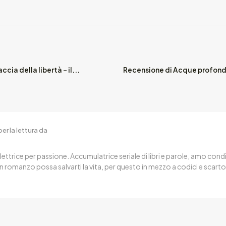
ccia della libertà – il...
Recensione di Acque profonde
er la lettura da
ettrice per passione. Accumulatrice seriale di libri e parole, amo condi
n romanzo possa salvarti la vita, per questo in mezzo a codici e sca