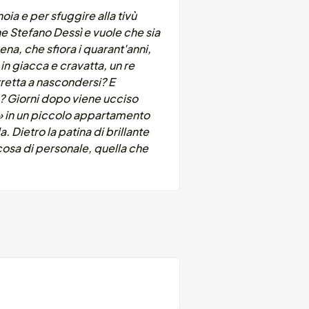
oia e per sfuggire alla tivù
ne Stefano Dessì e vuole che sia
na, che sfiora i quarant'anni,
in giacca e cravatta, un re
tretta a nascondersi? E
»? Giorni dopo viene ucciso
a» in un piccolo appartamento
. Dietro la patina di brillante
cosa di personale, quella che