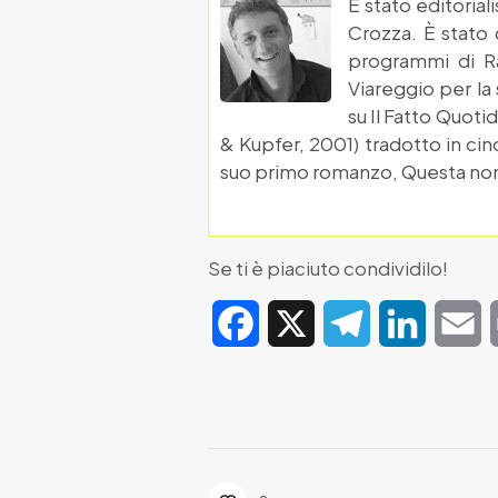
È stato editorial
Crozza. È stato 
programmi di Ra
Viareggio per la 
su Il Fatto Quoti
& Kupfer, 2001) tradotto in cin
suo primo romanzo, Questa non è
Se ti è piaciuto condividilo!
Facebook
X
Telegram
LinkedIn
E