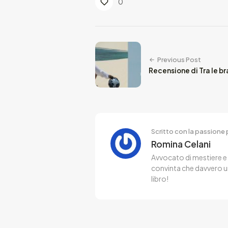
0
Previous Post
Recensione di Tra le bra
Scritto con la passione p
Romina Celani
Avvocato di mestiere e l
convinta che davvero u
libro!