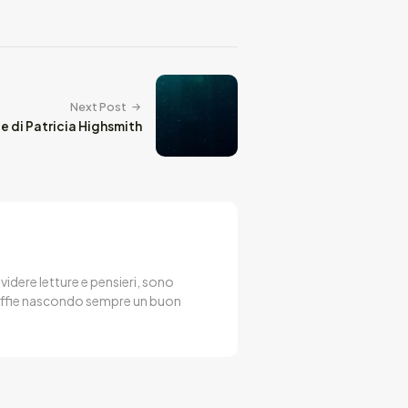
Next Post
 di Patricia Highsmith
videre letture e pensieri, sono
rtoffie nascondo sempre un buon