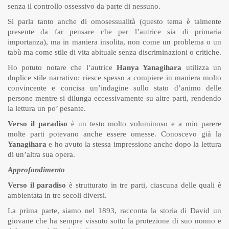
senza il controllo ossessivo da parte di nessuno.
Si parla tanto anche di omosessualità (questo tema è talmente
presente da far pensare che per l’autrice sia di primaria
importanza), ma in maniera insolita, non come un problema o un
tabù ma come stile di vita abituale senza discriminazioni o critiche.
Ho potuto notare che l’autrice
Hanya Yanagihara
utilizza un
duplice stile narrativo: riesce spesso a compiere in maniera molto
convincente e concisa un’indagine sullo stato d’animo delle
persone mentre si dilunga eccessivamente su altre parti, rendendo
la lettura un po’ pesante.
Verso il paradiso
è un testo molto voluminoso e a mio parere
molte parti potevano anche essere omesse. Conoscevo già la
Yanagihara
e ho avuto la stessa impressione anche dopo la lettura
di un’altra sua opera.
Approfondimento
Verso il paradiso
è strutturato in tre parti, ciascuna delle quali è
ambientata in tre secoli diversi.
La prima parte, siamo nel 1893, racconta la storia di David un
giovane che ha sempre vissuto sotto la protezione di suo nonno e