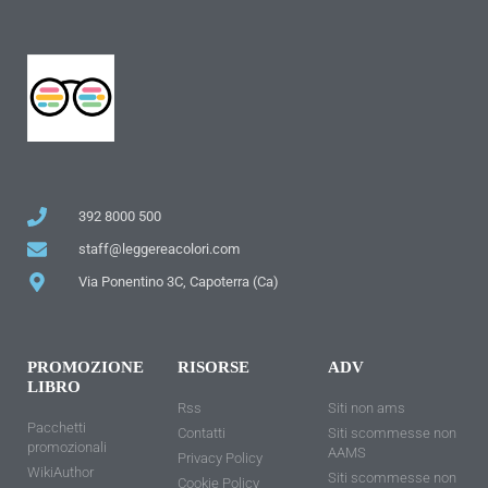
392 8000 500
staff@leggereacolori.com
Via Ponentino 3C, Capoterra (Ca)
PROMOZIONE
RISORSE
ADV
LIBRO
Rss
Siti non ams
Pacchetti
Contatti
Siti scommesse non
promozionali
AAMS
Privacy Policy
WikiAuthor
Siti scommesse non
Cookie Policy