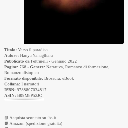
Titolo:
Verso il paradiso
Autore:
Hanya Yanagihara
Pubblicato da
Feltrinelli
- Gennaio 2022
Pagine:
768 -
Genere:
Narrativa
,
Romanzo di formazione
,
Romanzo distopico
Formato disponibile:
Brossura
,
eBook
Collana:
I narratori
ISBN:
9788807034817
ASIN:
B09M8P52JC
📗
Acquista scontato su ibs.it
📙
Amazon (spedizione gratuita)