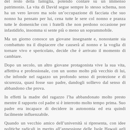
del resto della famiglia, potendo contare su un immenso
patrimonio. La vita di David segue sempre lo stesso schema, non
ha un vero lavoro ma solo un’occupazione di facciata che suo
nonno ha pensato per lui, cena tutte le sere col nonno e pranza
tutte le domeniche con i fratelli che non perdono occasione per
infastidirlo, insomma si sente più o meno un soprammobile.
Ma un giorno conosce un giovane insegnante e, nonostante sia
combattuto tra il dispiacere che causerà al nonno e la voglia di
tornare vivo e spericolato, decide che è arrivato il momento di
cambiare.
Dopo un secolo, un altro giovane protagonista vive la sua vita,
affettiva e professionale, con un uomo molto più vecchio di lui,
che infonde nel ragazzo un profondo senso di protezione e di
sicurezza, quasi fosse suo padre, dandogli sollievo dal senso di
abbandono che prova.
In effetti la madre del ragazzo l’ha abbandonato molto presto
mentre il rapporto col padre si è interrotto molto tempo prima. Suo
padre era incapace di decidere in autonomia ed era quindi
facilmente influenzabile.
Quando un vecchio amico dell’università si ripresenta, con idee
politiche radicali in merito all’annessione delle Isole Hawaii agli