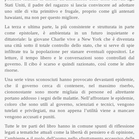
Stati Uniti, il padre del ragazzo si lascia convincere ad adottare
uno stile di vita primitivo e frugale, proprio come gli antenati
hawaiani, ma non per questo migliore.
La terza e ultima parte, la più consistente e strutturata in parte
come epistolare, è ambientata in un futuro inquietante e
dittatoriale: la giovane Charlie vive a New York che è diventata
una città sotto il totale controllo dello stato, che si serve di spie
infiltrate tra la popolazione per stanare eventuali oppositori. Le
letture, il tempo libero e le conversazioni sono controllati dal
governo. Il cibo è scarso e quindi razionato, così come le altre
risorse.
Una serie virus sconosciuti hanno provocato devastanti epidemie,
che il governo cerca di contenere, nel massimo riserbo,
ciononostante sono morte migliaia di persone ed altrettante
portano addosso i segni delle malattie. Nell’affrontare le epidemie,
coloro che sono utili al governo, scienziati e tecnici, vengono
tutelati e privilegiati, ma non appena l’utilità viene a mancare
vengono accusati e puniti.
Tutte le tre parti del libro hanno in comune spunti di riflessione
legati a tematiche attuali come la libertà di pensiero e di opinione,
l’ambiente e il ruolo dell’uomo nello sfruttamento eccessivo delle