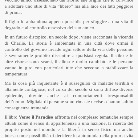
vecchio amico ossessionato dal ritorno alle origini che lo convince
a adottare uno stile di vita “libero” ma alla luce dei fatti peggiore
di prima.
Il figlio lo abbandona appena possibile per sfuggire a una vita di
degrado e al controllo ossessivo del suo amico.
In un futuro distopico, un secolo dopo, viene raccontata la vicenda
di Charlie. La storia è ambientata in una città dove ormai il
controllo del governo invade ogni settore della vita delle persone:
è severamente proibito dissentire a qualsiasi regola. Il cibo e le
altre risorse sono scarsi, il clima è molto cambiato e le persone
vanno in giro con particolari tute che servono a stabilizzare la
temperatura.
Ma la cosa più inquietante è il susseguirsi di malattie terribili e
altamente contagiose, nel corso del secolo si sono diffuse diverse
epidemie, dovute anche ai comportamenti irresponsabili
dell’uomo. Migliaia di persone sono rimaste uccise o hanno subito
conseguenze tremende.
Il libro
Verso il Paradiso
affronta nel complesso tematiche sempre
attuali come il senso di appartenenza a una nazione, la ricerca del
proprio posto nel mondo e la libertà in senso fisico ma anche
intesa come possibilità di decidere in autonomia della propria vita