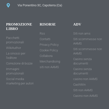
Via Ponentino 3C, Capoterra (Ca)
PROMOZIONE
RISORSE
ADV
LIBRO
Rss
Siti non ams
Pacchetti
Contatti
Siti scommesse non
promozionali
AAMS
Privacy Policy
WikiAuthor
Siti scommesse non
Cookie Policy
La sinossi per
AAMS
Collabora
l'editore
Casino senza
Merchandising
Correzione di bozze
documenti
siti non AAMS
Immagini
Casino senza
promozionali
documenti
Social media
casino non AAMS
marketing per autori
CashWin
Siti non AAMS
Casino non AAMS