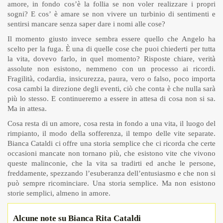
amore, in fondo cos’è la follia se non voler realizzare i propri
sogni? E cos’ è amare se non vivere un turbinio di sentimenti e
sentirsi mancare senza saper dare i nomi alle cose?
Il momento giusto invece sembra essere quello che Angelo ha
scelto per la fuga. È una di quelle cose che puoi chiederti per tutta
la vita, dovevo farlo, in quel momento? Risposte chiare, verità
assolute non esistono, nemmeno con un processo ai ricordi.
Fragilità, codardia, insicurezza, paura, vero o falso, poco importa
cosa cambi la direzione degli eventi, ciò che conta è che nulla sarà
più lo stesso. E continueremo a essere in attesa di cosa non si sa.
Ma in attesa.
Cosa resta di un amore, cosa resta in fondo a una vita, il luogo del
rimpianto, il modo della sofferenza, il tempo delle vite separate.
Bianca Cataldi ci offre una storia semplice che ci ricorda che certe
occasioni mancate non tornano più, che esistono vite che vivono
queste malinconie, che la vita sa tradirti ed anche le persone,
freddamente, spezzando l’esuberanza dell’entusiasmo e che non si
può sempre ricominciare. Una storia semplice. Ma non esistono
storie semplici, almeno in amore.
Alcune note su Bianca Rita Cataldi