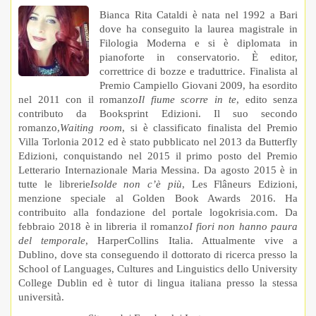
Bianca Rita Cataldi è nata nel 1992 a Bari
dove ha conseguito la laurea magistrale in
Filologia Moderna e si è diplomata in
pianoforte in conservatorio. È editor,
correttrice di bozze e traduttrice. Finalista al
Premio Campiello Giovani 2009, ha esordito
nel 2011 con il romanzo
Il fiume scorre in te
, edito senza
contributo da Booksprint Edizioni. Il suo secondo
romanzo,
Waiting room
, si è classificato finalista del Premio
Villa Torlonia 2012 ed è stato pubblicato nel 2013 da Butterfly
Edizioni, conquistando nel 2015 il primo posto del Premio
Letterario Internazionale Maria Messina. Da agosto 2015 è in
tutte le librerie
Isolde non c’è più
, Les Flâneurs Edizioni,
menzione speciale al Golden Book Awards 2016. Ha
contribuito alla fondazione del portale logokrisia.com. Da
febbraio 2018 è in libreria il romanzo
I fiori non hanno paura
del temporale
, HarperCollins Italia. Attualmente vive a
Dublino, dove sta conseguendo il dottorato di ricerca presso la
School of Languages, Cultures and Linguistics dello University
College Dublin ed è tutor di lingua italiana presso la stessa
università.