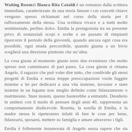
Waiting Room
di
Bianca Rita Cataldi
è un romanzo dalla scrittura
immediata, caratterizzato da una storia lineare i cui concetti chiave
vengono spesso richiamati nel corso della storia per il
rafforzamento della stessa. Una scrittura vivace e a tratti molto
sentimentale, perfino dolce. Emilia la protagonista tra un presente
privo di sostanziali scopi e scelte e un passato di rimpianti
ripercorre il periodo della gioventù, quando ancora ogni cosa era
possibile, ogni strada percorribile, quando giunta a un bivio
sceglierá una direzione piuttosto che un’altra.
La cosa giusta al momento giusto sono due evenienze che molto
spesso non camminano di pari passo. La cosa giusta si chiama
Angelo, il ragazzo che può voler dire tutto, che condivide gli stessi
progetti di Emilia e senza troppe preoccupazioni vuole fuggire
insieme a lei per dedicarsi a una vita insieme, lavorare e stare
insieme in un legame non meglio definito come fidanzamento o
matrimonio. Stare insiem, questo basterebbe a entrambi. Desiderio
in antitesi con il modo di pensare degli anni 40, rappresenta un
comportamento disdicevole. Rosetta, la sorella di Emilia, e la
madre stessa le ripeteranno infatti di fare le cose per bene,
fidanzarsi, sposarsi, mettere su famiglia e amare attraverso i figli.
Emilia è follemente innamorata di Angelo senza sapere che sia