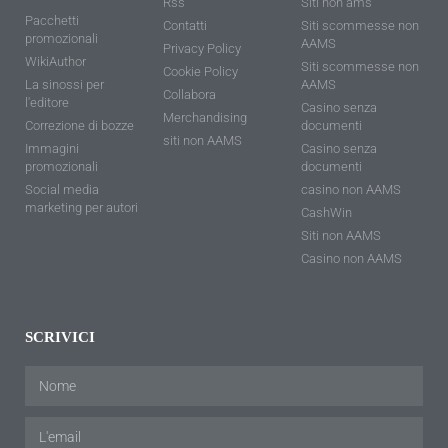
Rss
Siti non ams
Pacchetti
Contatti
Siti scommesse non
promozionali
AAMS
Privacy Policy
WikiAuthor
Siti scommesse non
Cookie Policy
La sinossi per
AAMS
Collabora
l'editore
Casino senza
Merchandising
Correzione di bozze
documenti
siti non AAMS
Immagini
Casino senza
promozionali
documenti
Social media
casino non AAMS
marketing per autori
CashWin
Siti non AAMS
Casino non AAMS
SCRIVICI