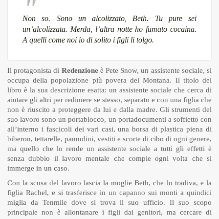
Non so. Sono un alcolizzato, Beth. Tu pure sei
un’alcolizzata. Merda, l’altra notte ho fumato cocaina.
A quelli come noi io di solito i figli li tolgo.
Il protagonista di
Redenzione
è Pete Snow, un assistente sociale, si
occupa della popolazione più povera del Montana. Il titolo del
libro è la sua descrizione esatta: un assistente sociale che cerca di
aiutare gli altri per redimere se stesso, separato e con una figlia che
non è riuscito a proteggere da lui e dalla madre. Gli strumenti del
suo lavoro sono un portablocco, un portadocumenti a soffietto con
all’interno i fascicoli dei vari casi, una borsa di plastica piena di
biberon, tettarelle, pannolini, vestiti e scorte di cibo di ogni genere,
ma quello che lo rende un assistente sociale a tutti gli effetti è
senza dubbio il lavoro mentale che compie ogni volta che si
immerge in un caso.
Con la scusa del lavoro lascia la moglie Beth, che lo tradiva, e la
figlia Rachel, e si trasferisce in un capanno sui monti a quindici
miglia da Tenmile dove si trova il suo ufficio. Il suo scopo
principale non è allontanare i figli dai genitori, ma cercare di