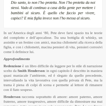
Dio santo, io non l’ho protetta. Non l’ho protetta da noi
stessi. Vado di continuo a casa della gente per mettere i
bambini al sicuro. È quello che faccio per vivere,
capisci? E mia figlia invece non l’ho messa al sicuro.
In un’America degli anni ‘80, Pete deve farsi spazio tra le teorie
del complotto e dell’apocalisse. Tra una bottiglia di whisky, un
assistito e un festino con amici, macina chilometri alla ricerca della
figlia, e con i chilometri, macina pensieri di vita, pensieri corrosivi
come li definisce lui.
Approfondimento
Redenzione
è un libro difficile da leggere per lo stile di narrazione
scelto da
Smith Henderson
: in ogni capitolo è descritto in maniera
quasi maniacale l’ambiente, ed è slegato da quello precedente,
intervallando la vita lavorativa con quella privata di Pete, ma la
trama è piena di colpi di scena e permette al lettore di rimanere
con il fiato sospeso.
Henderson
racconta soprattutto di amore: amore paterno, amore
fraterno, amore trasgressivo, amore difficile da dimostrare ma mai