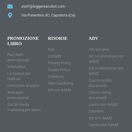
staff@leggereacolori.com
Via Ponentino 3C, Capoterra (Ca)
PROMOZIONE
RISORSE
ADV
LIBRO
Rss
Siti non ams
Pacchetti
Contatti
Siti scommesse non
promozionali
AAMS
Privacy Policy
WikiAuthor
Siti scommesse non
Cookie Policy
La sinossi per
AAMS
Collabora
l'editore
Casino senza
Merchandising
Correzione di bozze
documenti
siti non AAMS
Immagini
Casino senza
promozionali
documenti
Social media
casino non AAMS
marketing per autori
CashWin
Siti non AAMS
Casino non AAMS