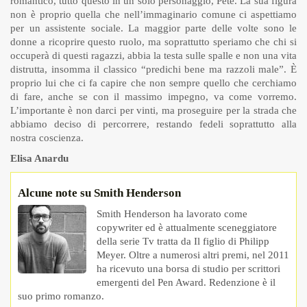
romantico, tutto questo in un solo personaggio, Pete. La sua figura
non è proprio quella che nell’immaginario comune ci aspettiamo
per un assistente sociale. La maggior parte delle volte sono le
donne a ricoprire questo ruolo, ma soprattutto speriamo che chi si
occuperà di questi ragazzi, abbia la testa sulle spalle e non una vita
distrutta, insomma il classico “predichi bene ma razzoli male”. È
proprio lui che ci fa capire che non sempre quello che cerchiamo
di fare, anche se con il massimo impegno, va come vorremo.
L’importante è non darci per vinti, ma proseguire per la strada che
abbiamo deciso di percorrere, restando fedeli soprattutto alla
nostra coscienza.
Elisa Anardu
Alcune note su Smith Henderson
Smith Henderson ha lavorato come
copywriter ed è attualmente sceneggiatore
della serie Tv tratta da Il figlio di Philipp
Meyer. Oltre a numerosi altri premi, nel 2011
ha ricevuto una borsa di studio per scrittori
emergenti del Pen Award. Redenzione è il
suo primo romanzo.