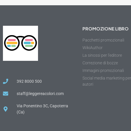
PROMOZIONE LIBRO
Pacchetti promozionali
WikiAuthor
La sinossi per l'editore
Correzione di bozze
Immagini promozionali
Social media marketing pe
392 8000 500
autori
staff@leggereacolori.com
Via Ponentino 3C, Capoterra
(Ca)