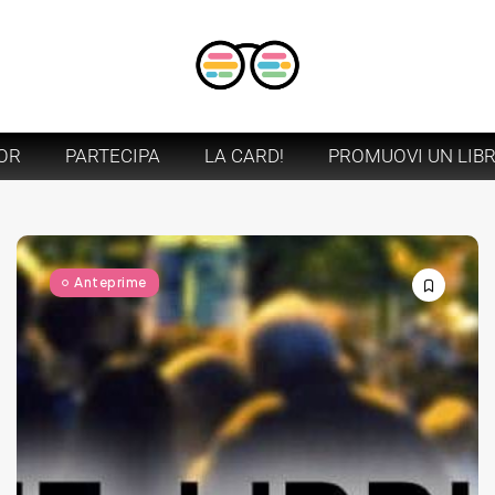
OR
PARTECIPA
LA CARD!
PROMUOVI UN LIB
Anteprime