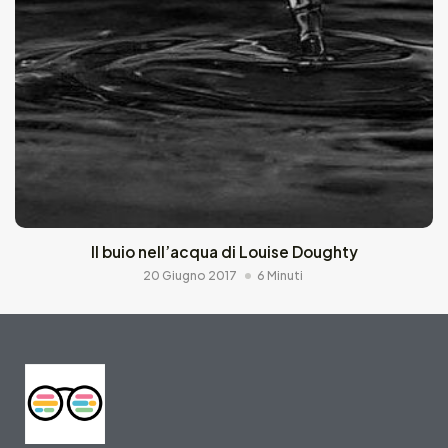
Il buio nell’acqua di Louise Doughty
20 Giugno 2017
6 Minuti