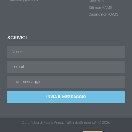
CashWin
Siti non AAMS
Casino non AAMS
SCRIVICI
INVIA IL MESSAGGIO
Da un'idea di Fabio Pinna. Tutti i diritti riservati © 2026