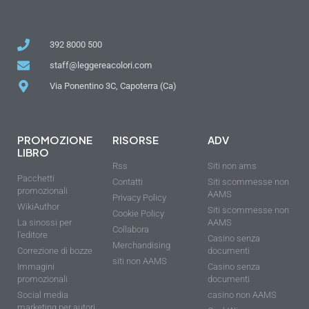
392 8000 500
staff@leggereacolori.com
Via Ponentino 3C, Capoterra (Ca)
PROMOZIONE
RISORSE
ADV
LIBRO
Rss
Siti non ams
Pacchetti
Contatti
Siti scommesse non
promozionali
AAMS
Privacy Policy
WikiAuthor
Siti scommesse non
Cookie Policy
La sinossi per
AAMS
Collabora
l'editore
Casino senza
Merchandising
Correzione di bozze
documenti
siti non AAMS
Immagini
Casino senza
promozionali
documenti
Social media
casino non AAMS
marketing per autori