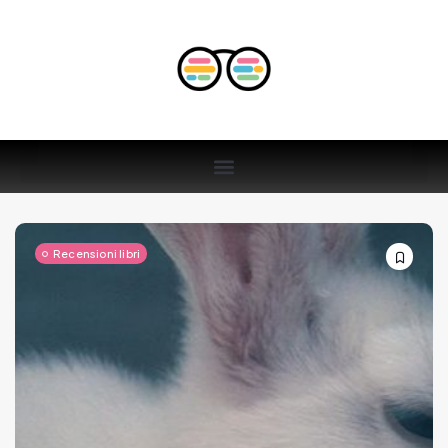
Recensioni libri