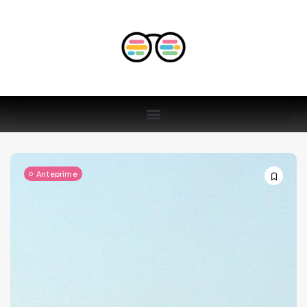
Anteprime