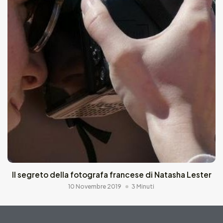
Il segreto della fotografa francese di Natasha Lester
10 Novembre 2019
3 Minuti