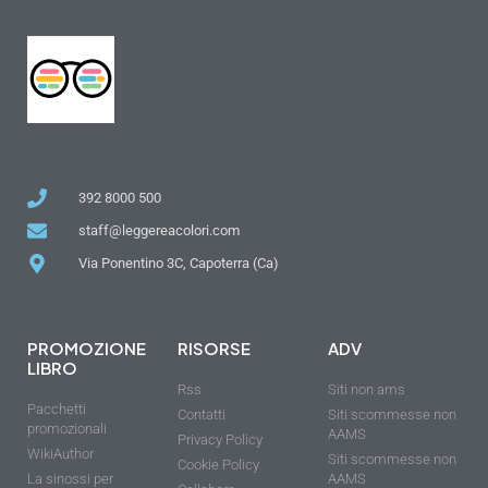
392 8000 500
staff@leggereacolori.com
Via Ponentino 3C, Capoterra (Ca)
PROMOZIONE
RISORSE
ADV
LIBRO
Rss
Siti non ams
Pacchetti
Contatti
Siti scommesse non
promozionali
AAMS
Privacy Policy
WikiAuthor
Siti scommesse non
Cookie Policy
La sinossi per
AAMS