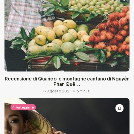
Recensione di Quando le montagne cantano di Nguyễn
Phan Quế...
17 Agosto 2021
6 Minuti
Anteprime