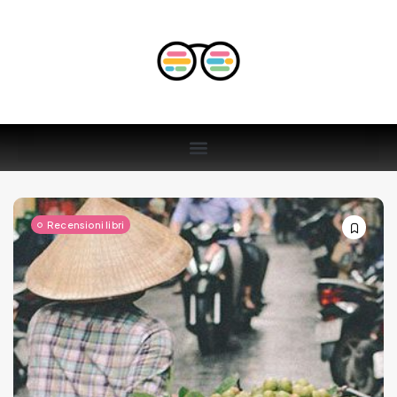
Recensioni libri