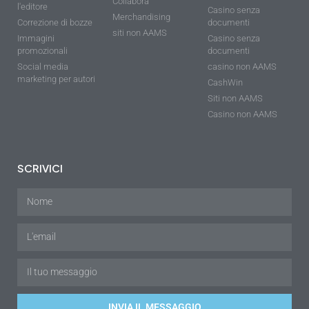
Collabora
l'editore
Casino senza
Merchandising
Correzione di bozze
documenti
siti non AAMS
Immagini
Casino senza
promozionali
documenti
Social media
casino non AAMS
marketing per autori
CashWin
Siti non AAMS
Casino non AAMS
SCRIVICI
INVIA IL MESSAGGIO