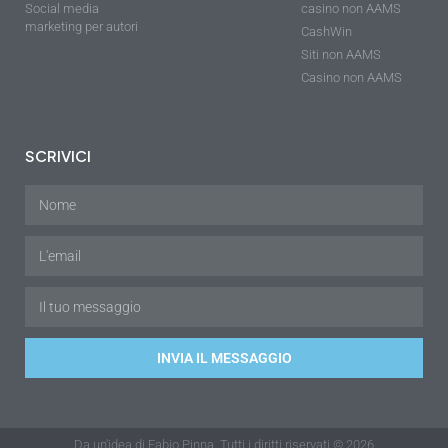
Social media
casino non AAMS
marketing per autori
CashWin
Siti non AAMS
Casino non AAMS
SCRIVICI
INVIA IL MESSAGGIO
Da un'idea di Fabio Pinna. Tutti i diritti riservati © 2026