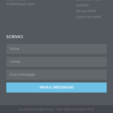
marketing per autori
CashWin
Siti non AAMS
Casino non AAMS
SCRIVICI
INVIA IL MESSAGGIO
Da un'idea di Fabio Pinna. Tutti i diritti riservati © 2026