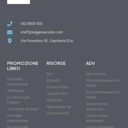
392 8000 500
staff@leggereacolori.com
Via Ponentino 3C, Capoterra (Ca)
PROMOZIONE
RISORSE
ADV
LIBRO
Rss
Siti non ams
Pacchetti
Contatti
Siti scommesse non
promozionali
AAMS
Privacy Policy
WikiAuthor
Siti scommesse non
Cookie Policy
La sinossi per
AAMS
Collabora
l'editore
Casino senza
Merchandising
Correzione di bozze
documenti
siti non AAMS
Immagini
Casino senza
promozionali
documenti
Social media
casino non AAMS