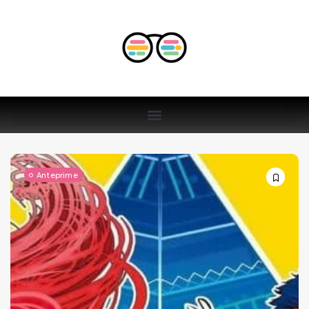
Anteprime