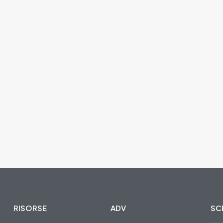
RISORSE
ADV
SCR