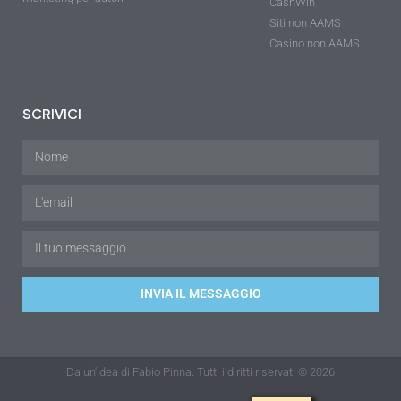
CashWin
Siti non AAMS
Casino non AAMS
SCRIVICI
INVIA IL MESSAGGIO
Da un'idea di Fabio Pinna. Tutti i diritti riservati © 2026