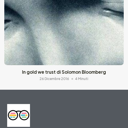
In gold we trust di Solomon Bloomberg
26 Dicembre 2016
4 Minuti