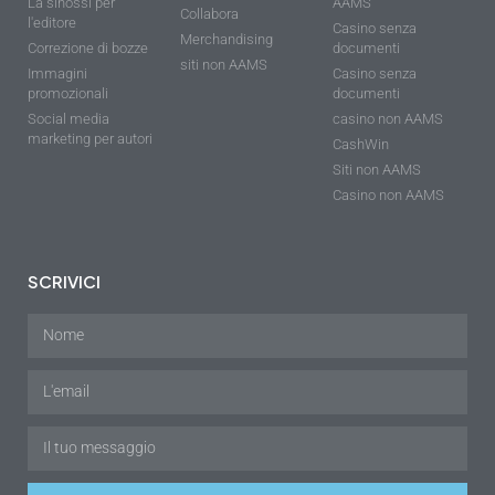
La sinossi per
AAMS
Collabora
l'editore
Casino senza
Merchandising
Correzione di bozze
documenti
siti non AAMS
Immagini
Casino senza
promozionali
documenti
Social media
casino non AAMS
marketing per autori
CashWin
Siti non AAMS
Casino non AAMS
SCRIVICI