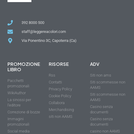
392 8000 500
staff@leggereacolori.com
Via Ponentino 3C, Capoterra (Ca)
PROMOZIONE
RISORSE
ADV
LIBRO
Rss
Siti non ams
Pacchetti
Contatti
Siti scommesse non
promozionali
AAMS
Privacy Policy
WikiAuthor
Siti scommesse non
Cookie Policy
La sinossi per
AAMS
Collabora
l'editore
Casino senza
Merchandising
Correzione di bozze
documenti
siti non AAMS
Immagini
Casino senza
promozionali
documenti
Social media
casino non AAMS