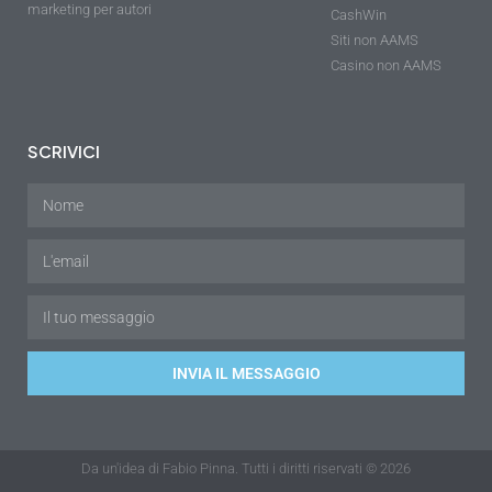
marketing per autori
CashWin
Siti non AAMS
Casino non AAMS
SCRIVICI
INVIA IL MESSAGGIO
Da un'idea di Fabio Pinna. Tutti i diritti riservati © 2026