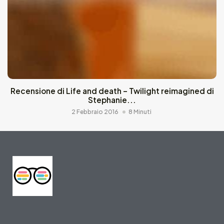
Recensione di Life and death – Twilight reimagined di
Stephanie...
2 Febbraio 2016
8 Minuti