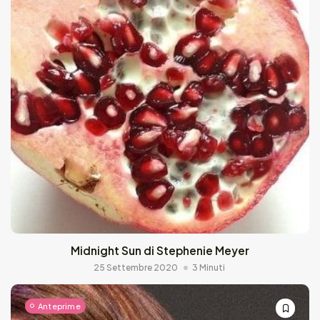
Midnight Sun di Stephenie Meyer
25 Settembre 2020
3 Minuti
Anteprime