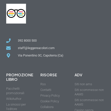
392 8000 500
staff@leggereacolori.com
Via Ponentino 3C, Capoterra (Ca)
PROMOZIONE
RISORSE
ADV
LIBRO
Rss
Siti non ams
Pacchetti
Contatti
Siti scommesse non
promozionali
AAMS
Privacy Policy
WikiAuthor
Siti scommesse non
Cookie Policy
La sinossi per
AAMS
Collabora
l'editore
Casino senza