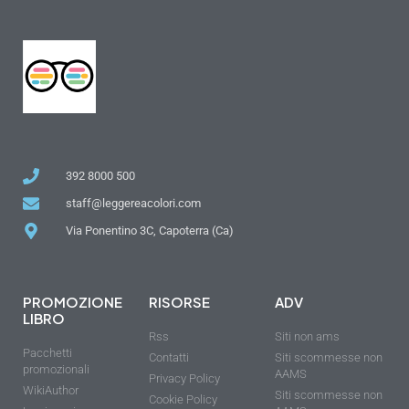
392 8000 500
staff@leggereacolori.com
Via Ponentino 3C, Capoterra (Ca)
PROMOZIONE
RISORSE
ADV
LIBRO
Rss
Siti non ams
Pacchetti
Contatti
Siti scommesse non
promozionali
AAMS
Privacy Policy
WikiAuthor
Siti scommesse non
Cookie Policy