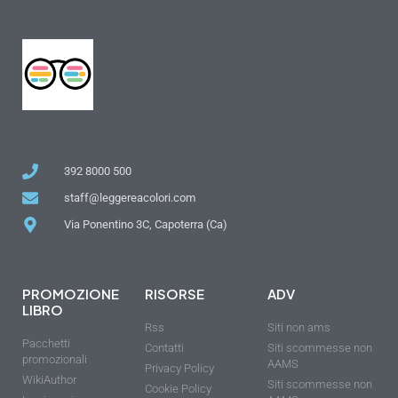
392 8000 500
staff@leggereacolori.com
Via Ponentino 3C, Capoterra (Ca)
PROMOZIONE
RISORSE
ADV
LIBRO
Rss
Siti non ams
Pacchetti
Contatti
Siti scommesse non
promozionali
AAMS
Privacy Policy
WikiAuthor
Siti scommesse non
Cookie Policy