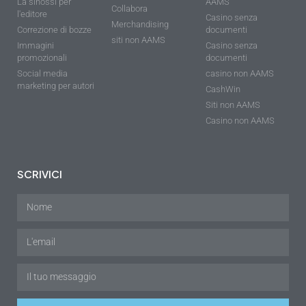
La sinossi per
AAMS
Collabora
l'editore
Casino senza
Merchandising
Correzione di bozze
documenti
siti non AAMS
Immagini
Casino senza
promozionali
documenti
Social media
casino non AAMS
marketing per autori
CashWin
Siti non AAMS
Casino non AAMS
SCRIVICI