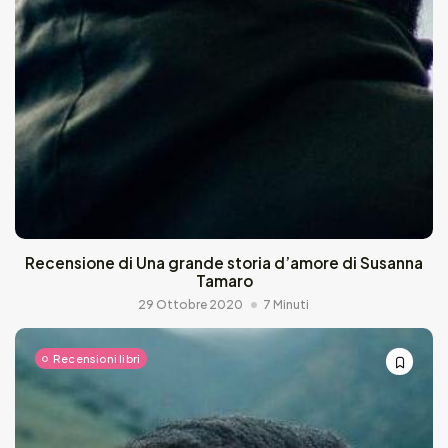
Recensione di Una grande storia d’amore di Susanna
Tamaro
29 Ottobre 2020
7 Minuti
Recensioni libri