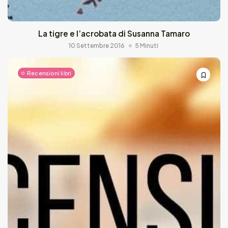
La tigre e l’acrobata di Susanna Tamaro
10 Settembre 2016
5 Minuti
Recensioni libri