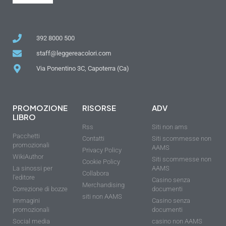
392 8000 500
staff@leggereacolori.com
Via Ponentino 3C, Capoterra (Ca)
PROMOZIONE
RISORSE
ADV
LIBRO
Rss
Siti non ams
Pacchetti
Contatti
Siti scommesse non
promozionali
AAMS
Privacy Policy
WikiAuthor
Siti scommesse non
Cookie Policy
La sinossi per
AAMS
Collabora
l'editore
Casino senza
Merchandising
Correzione di bozze
documenti
siti non AAMS
Immagini
Casino senza
promozionali
documenti
Social media
casino non AAMS