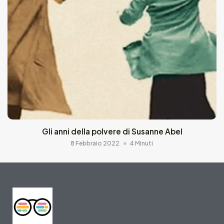
Gli anni della polvere di Susanne Abel
8 Febbraio 2022
4 Minuti