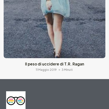
Il peso di uccidere di T.R. Ragan
11 Maggio 2019
3 Minuti